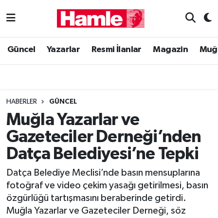
Güncel
Muğla Nöbetçi Eczaneler
Güncel
Yazarlar
Resmi İlanlar
Magazin
Muğ
Yazarlar
Muğla Hava Durumu
Resmi İlanlar
Muğla Namaz Vakitleri
HABERLER
GÜNCEL
Magazin
Muğla Trafik Yoğunluk Haritası
Muğla Yazarlar ve
Gazeteciler Derneği’nden
Muğla Haber
Süper Lig Puan Durumu ve Fikstür
Datça Belediyesi’ne Tepki
Siyaset
Tüm Manşetler
Datça Belediye Meclisi’nde basın mensuplarına
fotoğraf ve video çekim yasağı getirilmesi, basın
Son Dakika Haberleri
özgürlüğü tartışmasını beraberinde getirdi.
Muğla Yazarlar ve Gazeteciler Derneği, söz
Haber Arşivi