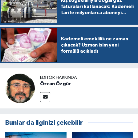
Kış soğuklarıyla doğal gaz
faturaları katlanacak: Kademeli
tarife milyonlarca aboneyi
vurabilir
Kademeli emeklilik ne zaman
çıkacak? Uzman isim yeni
formülü açıkladı
EDITÖR HAKKINDA
Özcan Özgür
Bunlar da ilginizi çekebilir