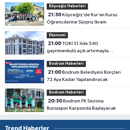
Köyceğiz Haberleri
21:30
Köyceğiz’de Kur’an Kursu
Öğrencilerine Sürpriz İkram
Ekonomi
21:00
TOKİ 51 ilde 540
gayrimenkulü açık artırmayla
satıyor: Fiyatlar 700 bin liradan
Bodrum Haberleri
başlıyor
21:00
Bodrum Belediyesi Borçları
72 Aya Kadar Yapılandıracak
Bodrum Haberleri
20:30
Bodrum FK Sezona
Bursaspor Karşısında Başlayacak
Trend Haberler