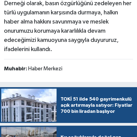
Derneği olarak, basın özgürlüğünü zedeleyen her
türlü uygulamanın karşısında durmaya, halkın
haber alma hakkını savunmaya ve meslek
onurumuzu korumaya kararlılıkla devam
edeceğimizi kamuoyuna saygıyla duyururuz,
ifadelerini kullandı.
Muhabir:
Haber Merkezi
TOKİ 51 ilde 540 gayrimenkulü
açık artırmayla satıyor: Fiyatlar
700 bin liradan başlıyor