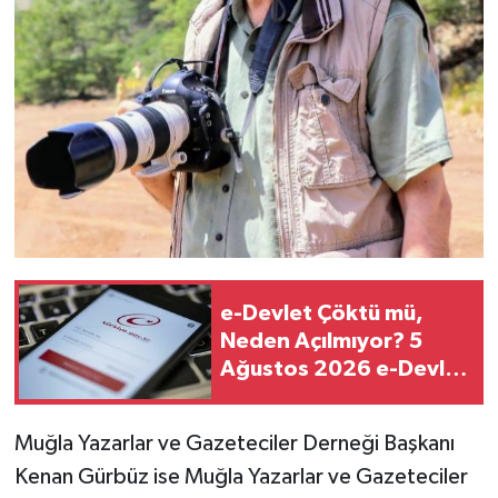
e-Devlet Çöktü mü,
Neden Açılmıyor? 5
Ağustos 2026 e-Devlet
Erişim Sorunu ve Çökme
Raporlarında Son
Muğla Yazarlar ve Gazeteciler Derneği Başkanı
Durum
Kenan Gürbüz ise Muğla Yazarlar ve Gazeteciler