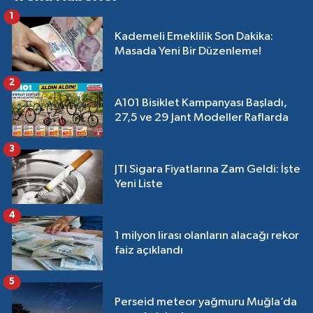
1
Kademeli Emeklilik Son Dakika:
Masada Yeni Bir Düzenleme!
2
A101 Bisiklet Kampanyası Başladı,
27,5 ve 29 Jant Modeller Raflarda
3
JTI Sigara Fiyatlarına Zam Geldi: İşte
Yeni Liste
4
1 milyon lirası olanların alacağı rekor
faiz açıklandı
5
Perseid meteor yağmuru Muğla’da