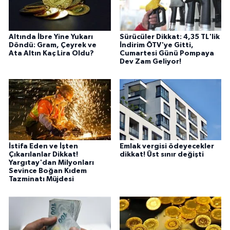
Altında İbre Yine Yukarı
Sürücüler Dikkat: 4,35 TL'lik
Döndü: Gram, Çeyrek ve
İndirim ÖTV'ye Gitti,
Ata Altın Kaç Lira Oldu?
Cumartesi Günü Pompaya
Dev Zam Geliyor!
İstifa Eden ve İşten
Emlak vergisi ödeyecekler
Çıkarılanlar Dikkat!
dikkat! Üst sınır değişti
Yargıtay'dan Milyonları
Sevince Boğan Kıdem
Tazminatı Müjdesi