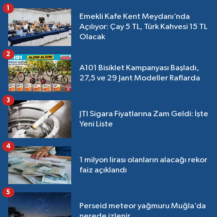
1
Emekli Kafe Kent Meydanı’nda
Açılıyor: Çay 5 TL, Türk Kahvesi 15 TL
Olacak
2
A101 Bisiklet Kampanyası Başladı,
27,5 ve 29 Jant Modeller Raflarda
3
JTI Sigara Fiyatlarına Zam Geldi: İşte
Yeni Liste
4
1 milyon lirası olanların alacağı rekor
faiz açıklandı
5
Perseid meteor yağmuru Muğla’da
nerede izlenir