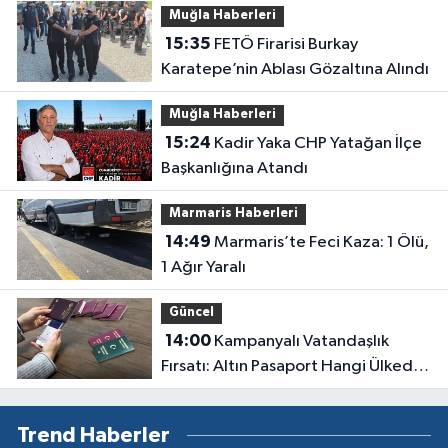
Muğla Haberleri
15:35
FETÖ Firarisi Burkay
Karatepe’nin Ablası Gözaltına Alındı
Muğla Haberleri
15:24
Kadir Yaka CHP Yatağan İlçe
Başkanlığına Atandı
Marmaris Haberleri
14:49
Marmaris’te Feci Kaza: 1 Ölü,
1 Ağır Yaralı
Güncel
14:00
Kampanyalı Vatandaşlık
Fırsatı: Altın Pasaport Hangi Ülkede,
Ücreti Ne Kadar?
Trend Haberler