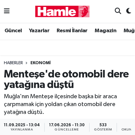
Güncel
Muğla Nöbetçi Eczaneler
Güncel
Yazarlar
Resmi İlanlar
Magazin
Muğ
Yazarlar
Muğla Hava Durumu
Resmi İlanlar
Muğla Namaz Vakitleri
HABERLER
EKONOMI
Magazin
Muğla Trafik Yoğunluk Haritası
Menteşe'de otomobil dere
yatağına düştü
Muğla Haber
Süper Lig Puan Durumu ve Fikstür
Muğla'nın Menteşe ilçesinde başka bir araca
Siyaset
Tüm Manşetler
çarpmamak için yoldan çıkan otomobil dere
yatağına düştü.
Son Dakika Haberleri
11.09.2025 - 13:04
17.06.2026 - 11:30
533
1
Haber Arşivi
YAYINLANMA
GÜNCELLEME
GÖSTERIM
OKUNMA