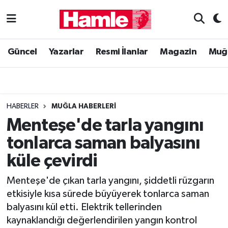
Güncel
Muğla Nöbetçi Eczaneler
Güncel
Yazarlar
Resmi İlanlar
Magazin
Muğ
Yazarlar
Muğla Hava Durumu
Resmi İlanlar
Muğla Namaz Vakitleri
HABERLER
MUĞLA HABERLERI
Magazin
Muğla Trafik Yoğunluk Haritası
Menteşe'de tarla yangını
tonlarca saman balyasını
Muğla Haber
Süper Lig Puan Durumu ve Fikstür
küle çevirdi
Siyaset
Tüm Manşetler
Menteşe'de çıkan tarla yangını, şiddetli rüzgarın
etkisiyle kısa sürede büyüyerek tonlarca saman
Son Dakika Haberleri
balyasını kül etti. Elektrik tellerinden
kaynaklandığı değerlendirilen yangın kontrol
Haber Arşivi