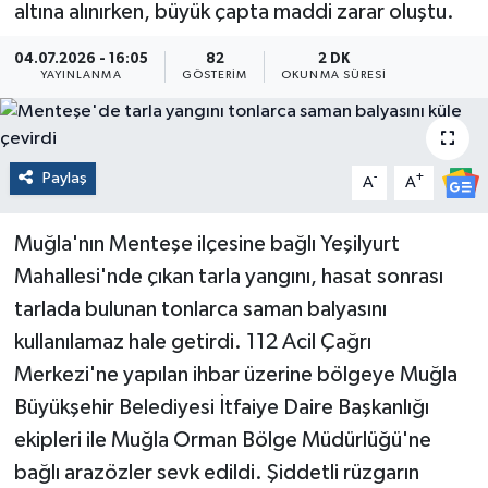
altına alınırken, büyük çapta maddi zarar oluştu.
04.07.2026 - 16:05
82
2 DK
YAYINLANMA
GÖSTERIM
OKUNMA SÜRESI
Paylaş
-
+
A
A
Muğla'nın Menteşe ilçesine bağlı Yeşilyurt
Mahallesi'nde çıkan tarla yangını, hasat sonrası
tarlada bulunan tonlarca saman balyasını
kullanılamaz hale getirdi. 112 Acil Çağrı
Merkezi'ne yapılan ihbar üzerine bölgeye Muğla
Büyükşehir Belediyesi İtfaiye Daire Başkanlığı
ekipleri ile Muğla Orman Bölge Müdürlüğü'ne
bağlı arazözler sevk edildi. Şiddetli rüzgarın