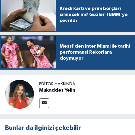
Kredi kartı ve prim borçları
silinecek mi? Gözler TBMM'ye
çevrildi
Messi'den Inter Miami ile tarihi
performans! Rekorlara
doymuyor
EDITÖR HAKKINDA
Mukaddes Yelin
Bunlar da ilginizi çekebilir