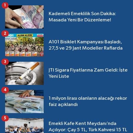
1
Kademeli Emeklilik Son Dakika:
Masada Yeni Bir Düzenleme!
2
A101 Bisiklet Kampanyası Başladı,
27,5 ve 29 Jant Modeller Raflarda
3
JTI Sigara Fiyatlarına Zam Geldi: İşte
Yeni Liste
4
1 milyon lirası olanların alacağı rekor
faiz açıklandı
5
Emekli Kafe Kent Meydanı’nda
Açılıyor: Çay 5 TL, Türk Kahvesi 15 TL