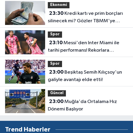
Ekonomi
23:30
Kredi kartı ve prim borçları
silinecek mi? Gözler TBMM'ye
çevrildi
Spor
23:10
Messi'den Inter Miami ile
tarihi performans! Rekorlara
doymuyor
Spor
23:00
Beşiktaş Semih Kılıçsoy'un
galiyle avantajı elde etti!
Güncel
23:00
Muğla'da Ortalama Hız
Dönemi Başlıyor
Trend Haberler