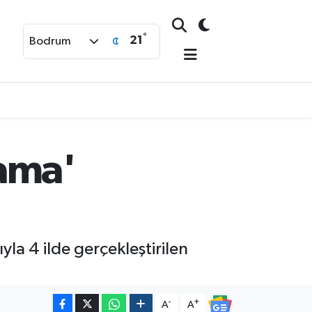
°
21
Bodrum
lama'
la 4 ilde gerçekleştirilen
-
+
A
A