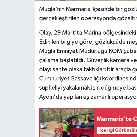
Muğla'nın Marmaris ilçesinde bir gözl
gerçekleştirilen operasyonda gözaltın
Olay, 29 Mart'ta Marina bölgesindek
Edinilen bilgiye göre, gözlükçüde me
Muğla Emniyet Müdürlüğü KOM Şube eki
çalışma başlatıldı. Güvenlik kamera ve 
olayı sahte plaka taktıkları bir araçla 
Cumhuriyet Başsavcılığı koordinesinde
şüpheliyi yakalamak için düğmeye bası
Aydın'da yapılan eş zamanlı operasyon
Marmaris’te Ci
İçeriği Görüntül