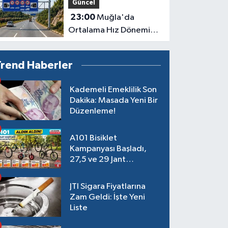
Güncel
23:00
Muğla'da
Ortalama Hız Dönemi
Başlıyor
Trend Haberler
Kademeli Emeklilik Son
Dakika: Masada Yeni Bir
Düzenleme!
A101 Bisiklet
Kampanyası Başladı,
27,5 ve 29 Jant
Modeller Raflarda
JTI Sigara Fiyatlarına
Zam Geldi: İşte Yeni
Liste