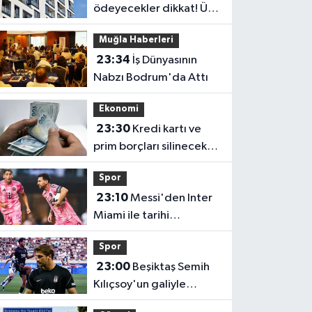
ödeyecekler dikkat! Üst
sınır değişti
Muğla Haberleri
23:34
İş Dünyasının
Nabzı Bodrum'da Attı
Ekonomi
23:30
Kredi kartı ve
prim borçları silinecek
mi? Gözler TBMM'ye
Spor
çevrildi
23:10
Messi'den Inter
Miami ile tarihi
performans! Rekorlara
Spor
doymuyor
23:00
Beşiktaş Semih
Kılıçsoy'un galiyle
avantajı elde etti!