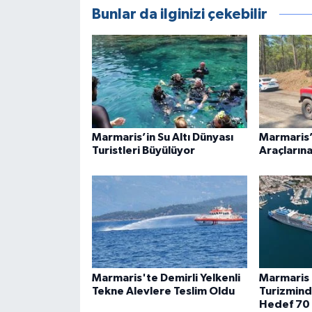
Bunlar da ilginizi çekebilir
Marmaris’in Su Altı Dünyası
Marmaris’
Turistleri Büyülüyor
Araçlarına
Marmaris'te Demirli Yelkenli
Marmaris 
Tekne Alevlere Teslim Oldu
Turizmind
Hedef 70 