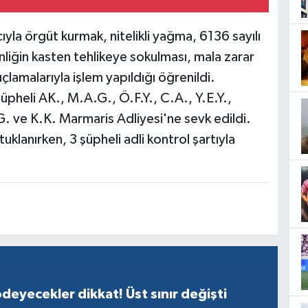
yla örgüt kurmak, nitelikli yağma, 6136 sayılı
liğin kasten tehlikeye sokulması, mala zarar
lamalarıyla işlem yapıldığı öğrenildi.
pheli AK., M.A.G., Ö.F.Y., C.A., Y.E.Y.,
. ve K.K. Marmaris Adliyesi'ne sevk edildi.
uklanırken, 3 şüpheli adli kontrol şartıyla
ödeyecekler dikkat! Üst sınır değişti