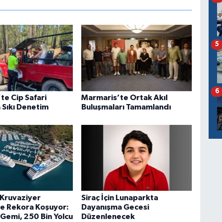
5
6
te Cip Safari
Marmaris’te Ortak Akıl
 Sıkı Denetim
Buluşmaları Tamamlandı
Kruvaziyer
Siraç İçin Lunaparkta
e Rekora Koşuyor:
Dayanışma Gecesi
Gemi, 250 Bin Yolcu
Düzenlenecek