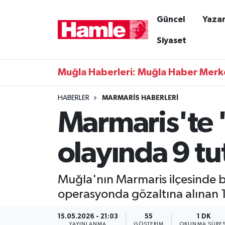
Güncel
Yazar
Güncel
Muğla Nöbetçi Eczaneler
Siyaset
Yazarlar
Muğla Hava Durumu
Muğla Haberleri: Muğla Haber Merk
Resmi İlanlar
Muğla Namaz Vakitleri
HABERLER
MARMARIS HABERLERI
Marmaris'te 
Magazin
Muğla Trafik Yoğunluk Haritası
Muğla Haber
Süper Lig Puan Durumu ve Fikstür
olayında 9 t
Siyaset
Tüm Manşetler
Muğla'nın Marmaris ilçesinde bi
Son Dakika Haberleri
operasyonda gözaltına alınan 1
Haber Arşivi
15.05.2026 - 21:03
55
1 DK
YAYINLANMA
GÖSTERIM
OKUNMA SÜRES