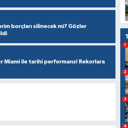
prim borçları silinecek mi? Gözler
ldi
1
r Miami ile tarihi performans! Rekorlara
2
3
4