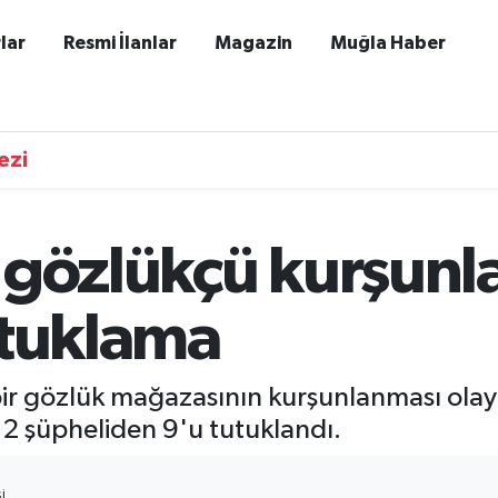
lar
Resmi İlanlar
Magazin
Muğla Haber
ezi
'gözlükçü kurşun
utuklama
r gözlük mağazasının kurşunlanması olayıy
2 şüpheliden 9'u tutuklandı.
I