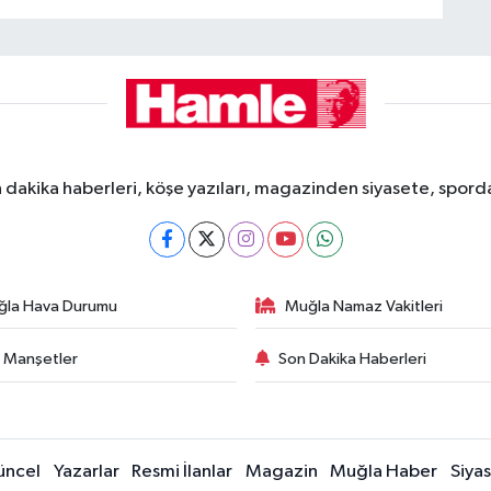
dakika haberleri, köşe yazıları, magazinden siyasete, spor
ğla Hava Durumu
Muğla Namaz Vakitleri
 Manşetler
Son Dakika Haberleri
üncel
Yazarlar
Resmi İlanlar
Magazin
Muğla Haber
Siya