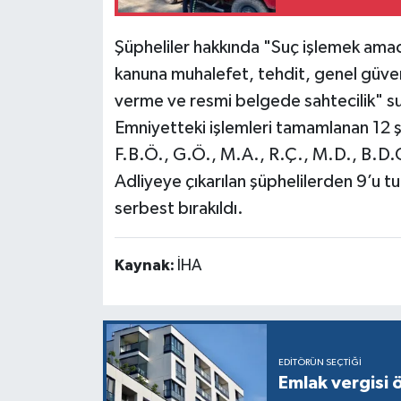
Şüpheliler hakkında "Suç işlemek amacı
kanuna muhalefet, tehdit, genel güven
verme ve resmi belgede sahtecilik" suç
Emniyetteki işlemleri tamamlanan 12 şü
F.B.Ö., G.Ö., M.A., R.Ç., M.D., B.D.G
Adliyeye çıkarılan şüphelilerden 9’u tut
serbest bırakıldı.
Kaynak:
İHA
EDITÖRÜN SEÇTIĞI
Emlak vergisi 