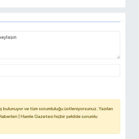
ş bulunuyor ve tüm sorumluluğu üstleniyorsunuz. Yazılan
berleri | Hamle Gazetesi hiçbir şekilde sorumlu