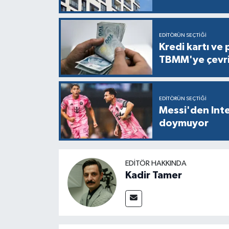
EDITÖRÜN SEÇTIĞI
Kredi kartı ve 
TBMM'ye çevri
EDITÖRÜN SEÇTIĞI
Messi'den Inte
doymuyor
EDITÖR HAKKINDA
Kadir Tamer