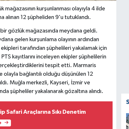
ük mağazasının kurşunlanması olayıyla 4 ilde
a alınan 12 şüpheliden 9'u tutuklandı.
i bir gözlük mağazasında meydana geldi.
ydana gelen kurşunlama olayının ardından
pleri tarafından şüphelileri yakalamak için
PTS kayıtlarını inceleyen ekipler şüphelilerin
gerçekleştirdiklerini tespit etti. Marmaris
 olayla bağlantılı olduğu düşünülen 12
ldı. Muğla merkezli, Kayseri, İzmir ve
da şüpheliler yakalanarak gözaltına alındı.
p Safari Araçlarına Sıkı Denetim
e