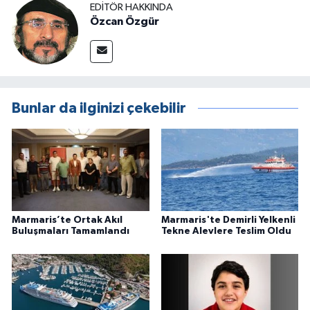
EDITÖR HAKKINDA
Özcan Özgür
Bunlar da ilginizi çekebilir
Marmaris’te Ortak Akıl
Marmaris'te Demirli Yelkenli
Buluşmaları Tamamlandı
Tekne Alevlere Teslim Oldu