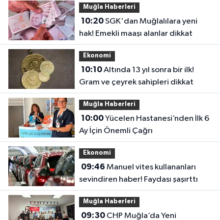
Muğla Haberleri
10:20
SGK'dan Muğlalılara yeni
hak! Emekli maaşı alanlar dikkat
Ekonomi
10:10
Altında 13 yıl sonra bir ilk!
Gram ve çeyrek sahipleri dikkat
Muğla Haberleri
10:00
Yücelen Hastanesi’nden İlk 6
Ay İçin Önemli Çağrı
Ekonomi
09:46
Manuel vites kullananları
sevindiren haber! Faydası şaşırttı
Muğla Haberleri
09:30
CHP Muğla’da Yeni