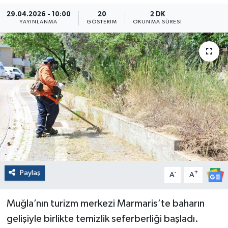
29.04.2026 - 10:00
20
2 DK
YAYINLANMA
GÖSTERIM
OKUNMA SÜRESI
Paylaş
-
+
A
A
Muğla’nın turizm merkezi Marmaris’te baharın
gelişiyle birlikte temizlik seferberliği başladı.