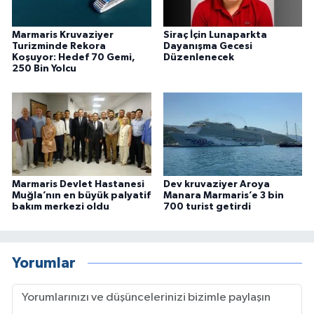
Marmaris Kruvaziyer
Siraç İçin Lunaparkta
Turizminde Rekora
Dayanışma Gecesi
Koşuyor: Hedef 70 Gemi,
Düzenlenecek
250 Bin Yolcu
Marmaris Devlet Hastanesi
Dev kruvaziyer Aroya
Muğla’nın en büyük palyatif
Manara Marmaris’e 3 bin
bakım merkezi oldu
700 turist getirdi
Yorumlar