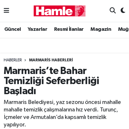
Güncel
Muğla Nöbetçi Eczaneler
Güncel
Yazarlar
Resmi İlanlar
Magazin
Muğ
Yazarlar
Muğla Hava Durumu
Resmi İlanlar
Muğla Namaz Vakitleri
HABERLER
MARMARIS HABERLERI
Magazin
Muğla Trafik Yoğunluk Haritası
Marmaris’te Bahar
Temizliği Seferberliği
Muğla Haber
Süper Lig Puan Durumu ve Fikstür
Başladı
Siyaset
Tüm Manşetler
Marmaris Belediyesi, yaz sezonu öncesi mahalle
mahalle temizlik çalışmalarına hız verdi. Turunç,
Son Dakika Haberleri
İçmeler ve Armutalan’da kapsamlı temizlik
yapılıyor.
Haber Arşivi