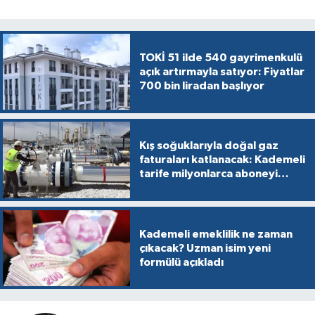
TOKİ 51 ilde 540 gayrimenkulü
açık artırmayla satıyor: Fiyatlar
700 bin liradan başlıyor
Kış soğuklarıyla doğal gaz
faturaları katlanacak: Kademeli
tarife milyonlarca aboneyi
vurabilir
Kademeli emeklilik ne zaman
çıkacak? Uzman isim yeni
formülü açıkladı