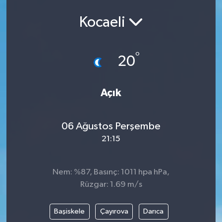
Kocaeli
°
20
Açık
06 Ağustos Perşembe
21:15
Nem: %87, Basınç: 1011 hpa hPa,
Rüzgar: 1.69 m/s
Başiskele
Çayırova
Darıca