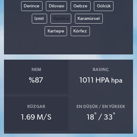
Derince
Dilovası
Gebze
Gölcük
İzmit
Kandıra
Karamürsel
Kartepe
Körfez
NEM
BASINÇ
%87
1011 HPA
hpa
RÜZGAR
EN DÜŞÜK / EN YÜKSEK
°
°
1.69 M/S
18
/ 33