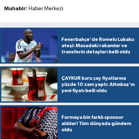
Muhabir:
Haber Merkezi
Fenerbahçe'de Romelu Lukaku
ateşi: Masadaki rakamlar ve
transferin detayları belli oldu
ÇAYKUR kuru çay fiyatlarına
yüzde 10 zam yaptı: Altınbaş'ın
yeni fiyatı belli oldu
Formaya bin farklı sponsor
aldılar! Tüm dünyada gündem
oldu