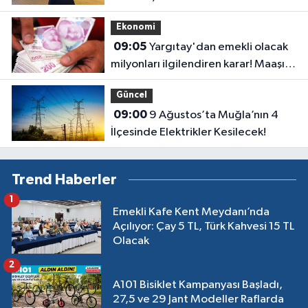
Ekonomi
09:05
Yargıtay'dan emekli olacak
milyonları ilgilendiren karar! Maaşı
gecikenler dikkat
Güncel
09:00
9 Ağustos’ta Muğla’nın 4
İlçesinde Elektrikler Kesilecek!
Trend Haberler
1
Emekli Kafe Kent Meydanı’nda
Açılıyor: Çay 5 TL, Türk Kahvesi 15 TL
Olacak
2
A101 Bisiklet Kampanyası Başladı,
27,5 ve 29 Jant Modeller Raflarda