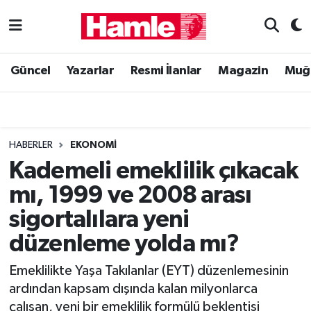
Güncel
Muğla Nöbetçi Eczaneler
Güncel
Yazarlar
Resmi İlanlar
Magazin
Muğ
Yazarlar
Muğla Hava Durumu
Resmi İlanlar
Muğla Namaz Vakitleri
HABERLER
EKONOMI
Magazin
Muğla Trafik Yoğunluk Haritası
Kademeli emeklilik çıkacak
mı, 1999 ve 2008 arası
Muğla Haber
Süper Lig Puan Durumu ve Fikstür
sigortalılara yeni
Siyaset
Tüm Manşetler
düzenleme yolda mı?
Son Dakika Haberleri
Emeklilikte Yaşa Takılanlar (EYT) düzenlemesinin
ardından kapsam dışında kalan milyonlarca
Haber Arşivi
çalışan, yeni bir emeklilik formülü beklentisi