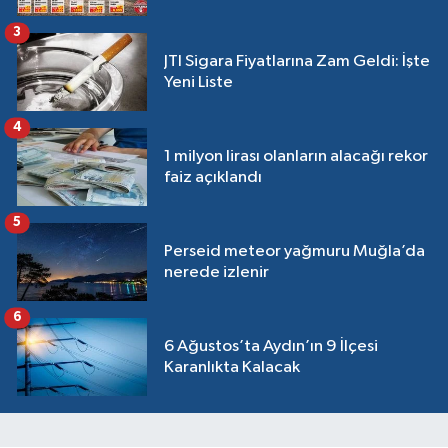
3
JTI Sigara Fiyatlarına Zam Geldi: İşte
Yeni Liste
4
1 milyon lirası olanların alacağı rekor
faiz açıklandı
5
Perseid meteor yağmuru Muğla’da
nerede izlenir
6
6 Ağustos’ta Aydın’ın 9 İlçesi
Karanlıkta Kalacak