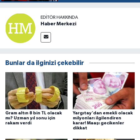
EDITÖR HAKKINDA
Haber Merkezi
Bunlar da ilginizi çekebilir
Gram altın 8 bin TL olacak
Yargıtay'dan emekli olacak
mı? Uzman yıl sonu için
milyonları ilgilendiren
rakam verdi
karar! Maaşı gecikenler
dikkat