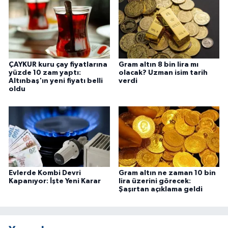
ÇAYKUR kuru çay fiyatlarına
Gram altın 8 bin lira mı
yüzde 10 zam yaptı:
olacak? Uzman isim tarih
Altınbaş'ın yeni fiyatı belli
verdi
oldu
Evlerde Kombi Devri
Gram altın ne zaman 10 bin
Kapanıyor: İşte Yeni Karar
lira üzerini görecek:
Şaşırtan açıklama geldi