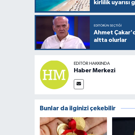
kirlilik uyarısı 
EDITÖRÜN SEÇTIĞI
Ahmet Çakar'd
altta olurlar
EDITÖR HAKKINDA
Haber Merkezi
Bunlar da ilginizi çekebilir