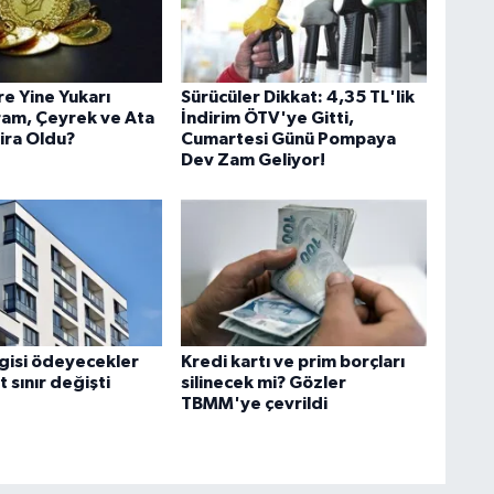
re Yine Yukarı
Sürücüler Dikkat: 4,35 TL'lik
am, Çeyrek ve Ata
İndirim ÖTV'ye Gitti,
Lira Oldu?
Cumartesi Günü Pompaya
Dev Zam Geliyor!
gisi ödeyecekler
Kredi kartı ve prim borçları
t sınır değişti
silinecek mi? Gözler
TBMM'ye çevrildi