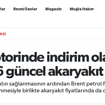
lar
Resmi İlanlar
Magazin
Muğla Haber
ezi
torinde indirim ol
güncel akaryakıt f
n sağlanmasının ardından Brent petrol fiy
 inmesiyle birlikte akaryakıt fiyatlarında da