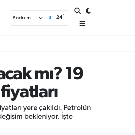
°
24
Bodrum
acak mı? 19
iyatları
atları yere çakıldı. Petrolün
 değişim bekleniyor. İşte