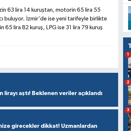
n 63 lira 14 kuruştan, motorin 65 lira 55
ı buluyor. İzmir'de ise yeni tarifeyle birlikte
in 65 lira 82 kuruş, LPG ise 31 lira 79 kuruş
1
2
n lirayı aştı! Beklenen veriler açıklandı
3
nize girecekler dikkat! Uzmanlardan