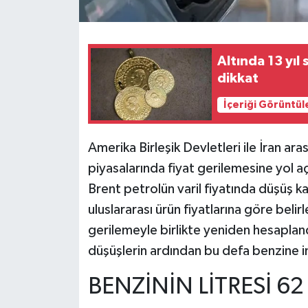
Altında 13 yıl 
dikkat
İçeriği Görüntül
Amerika Birleşik Devletleri ile İran ara
piyasalarında fiyat gerilemesine yol açt
Brent petrolün varil fiyatında düşüş ka
uluslararası ürün fiyatlarına göre belir
gerilemeyle birlikte yeniden hesaplan
düşüşlerin ardından bu defa benzine i
BENZİNİN LİTRESİ 62