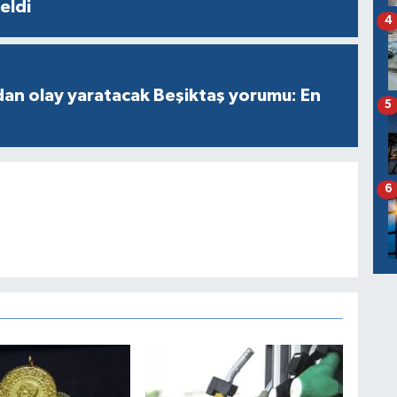
geldi
4
an olay yaratacak Beşiktaş yorumu: En
5
6