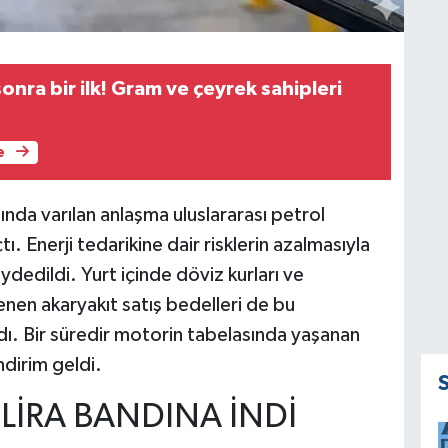
sonra bir ilk! Gram ve çeyrek sahipleri
e
sında varılan anlaşma uluslararası petrol
ı. Enerji tedarikine dair risklerin azalmasıyla
ydedildi. Yurt içinde döviz kurları ve
lenen akaryakıt satış bedelleri de bu
dı. Bir süredir motorin tabelasında yaşanan
ndirim geldi.
 LİRA BANDINA İNDİ