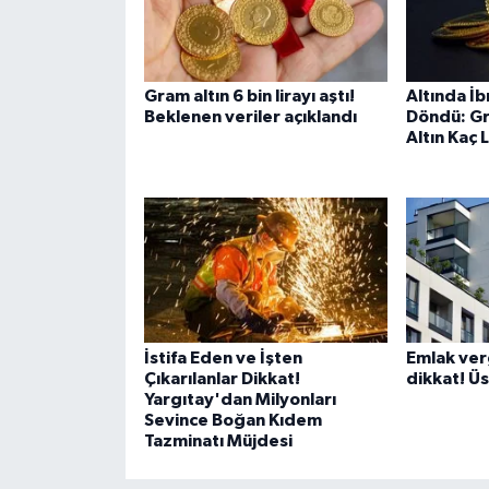
Gram altın 6 bin lirayı aştı!
Altında İb
Beklenen veriler açıklandı
Döndü: Gr
Altın Kaç 
İstifa Eden ve İşten
Emlak ver
Çıkarılanlar Dikkat!
dikkat! Üs
Yargıtay'dan Milyonları
Sevince Boğan Kıdem
Tazminatı Müjdesi