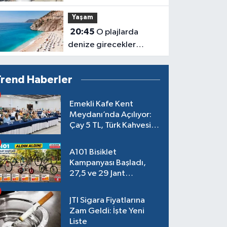
Haftası’nda Anne
Yaşam
Sütünün Önemi Anlatıldı
20:45
O plajlarda
denize girecekler
dikkat! Uzmanlardan
kirlilik uyarısı geldi
Trend Haberler
Emekli Kafe Kent
Meydanı’nda Açılıyor:
Çay 5 TL, Türk Kahvesi
15 TL Olacak
A101 Bisiklet
Kampanyası Başladı,
27,5 ve 29 Jant
Modeller Raflarda
JTI Sigara Fiyatlarına
Zam Geldi: İşte Yeni
Liste