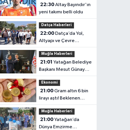
22:30
Altay Bayındır'ın
yeni takımı belli oldu
Datça Haberleri
22:00
Datça’da Yol,
Altyapı ve Çevre
Çalışmaları Hız Kazandı
Muğla Haberleri
21:01
Yatağan Belediye
Başkanı Mesut Günay
CHP'den İstifa Etti Yeni
Ekonomi
Parti'ye Katıldı
21:00
Gram altın 6 bin
lirayı aştı! Beklenen
veriler açıklandı
Muğla Haberleri
21:00
Yatağan’da
Dünya Emzirme