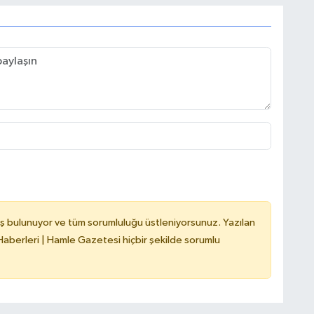
ş bulunuyor ve tüm sorumluluğu üstleniyorsunuz. Yazılan
berleri | Hamle Gazetesi hiçbir şekilde sorumlu