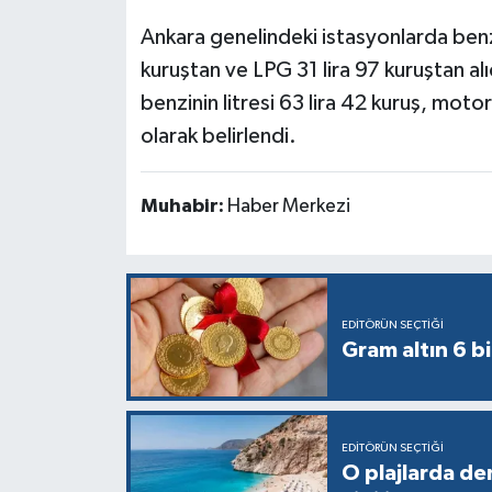
Ankara genelindeki istasyonlarda benzi
kuruştan ve LPG 31 lira 97 kuruştan alıc
benzinin litresi 63 lira 42 kuruş, motor
olarak belirlendi.
Muhabir:
Haber Merkezi
EDITÖRÜN SEÇTIĞI
Gram altın 6 bi
EDITÖRÜN SEÇTIĞI
O plajlarda de