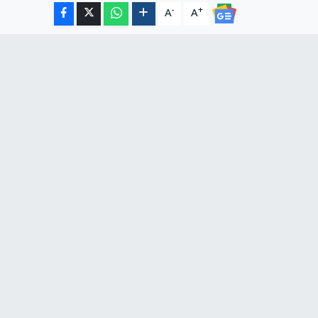
-
+
A
A