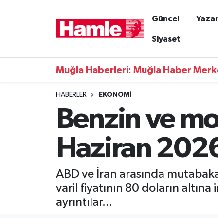
Güncel
Yazar
Güncel
Muğla Nöbetçi Eczaneler
Siyaset
Yazarlar
Muğla Hava Durumu
Muğla Haberleri: Muğla Haber Merk
Resmi İlanlar
Muğla Namaz Vakitleri
HABERLER
EKONOMI
Benzin ve mo
Magazin
Muğla Trafik Yoğunluk Haritası
Muğla Haber
Süper Lig Puan Durumu ve Fikstür
Haziran 2026 
Siyaset
Tüm Manşetler
ABD ve İran arasında mutabakatı
Son Dakika Haberleri
varil fiyatının 80 doların altına
ayrıntılar...
Haber Arşivi