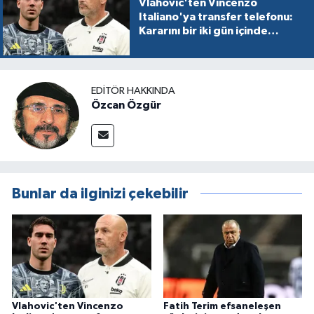
Vlahovic'ten Vincenzo
Italiano'ya transfer telefonu:
Kararını bir iki gün içinde
verecek
EDITÖR HAKKINDA
Özcan Özgür
Bunlar da ilginizi çekebilir
Vlahovic'ten Vincenzo
Fatih Terim efsaneleşen