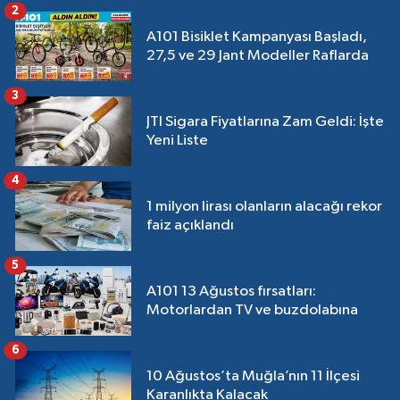
2
A101 Bisiklet Kampanyası Başladı,
27,5 ve 29 Jant Modeller Raflarda
3
JTI Sigara Fiyatlarına Zam Geldi: İşte
Yeni Liste
4
1 milyon lirası olanların alacağı rekor
faiz açıklandı
5
A101 13 Ağustos fırsatları:
Motorlardan TV ve buzdolabına
6
10 Ağustos’ta Muğla’nın 11 İlçesi
Karanlıkta Kalacak