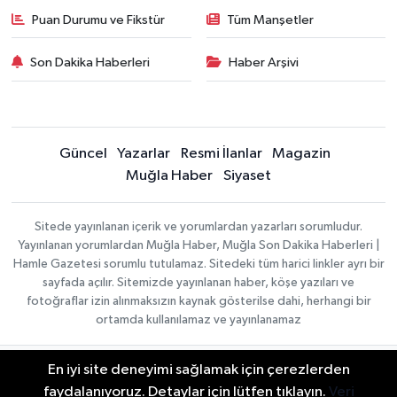
Puan Durumu ve Fikstür
Tüm Manşetler
Son Dakika Haberleri
Haber Arşivi
Güncel
Yazarlar
Resmi İlanlar
Magazin
Muğla Haber
Siyaset
Sitede yayınlanan içerik ve yorumlardan yazarları sorumludur.
Yayınlanan yorumlardan Muğla Haber, Muğla Son Dakika Haberleri |
Hamle Gazetesi sorumlu tutulamaz. Sitedeki tüm harici linkler ayrı bir
sayfada açılır. Sitemizde yayınlanan haber, köşe yazıları ve
fotoğraflar izin alınmaksızın kaynak gösterilse dahi, herhangi bir
ortamda kullanılamaz ve yayınlanamaz
En iyi site deneyimi sağlamak için çerezlerden
Gizlilik Sözleşmesi
Haber Yazılımı:
TE Bilişim
Veri Politikası
faydalanıyoruz. Detaylar için lütfen tıklayın.
Veri