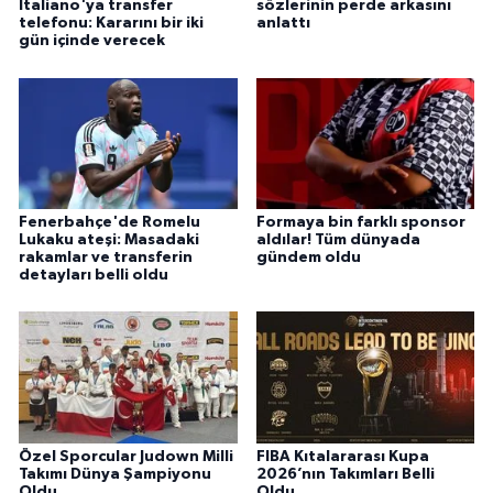
Italiano'ya transfer
sözlerinin perde arkasını
telefonu: Kararını bir iki
anlattı
gün içinde verecek
Fenerbahçe'de Romelu
Formaya bin farklı sponsor
Lukaku ateşi: Masadaki
aldılar! Tüm dünyada
rakamlar ve transferin
gündem oldu
detayları belli oldu
Özel Sporcular Judown Milli
FIBA Kıtalararası Kupa
Takımı Dünya Şampiyonu
2026’nın Takımları Belli
Oldu
Oldu