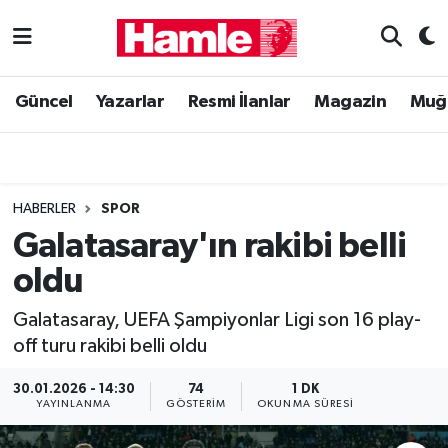
Güncel
Muğla Nöbetçi Eczaneler
Güncel
Yazarlar
Resmi İlanlar
Magazin
Muğ
Yazarlar
Muğla Hava Durumu
Resmi İlanlar
Muğla Namaz Vakitleri
HABERLER
SPOR
Magazin
Muğla Trafik Yoğunluk Haritası
Galatasaray'ın rakibi belli
oldu
Muğla Haber
Süper Lig Puan Durumu ve Fikstür
Galatasaray, UEFA Şampiyonlar Ligi son 16 play-
Siyaset
Tüm Manşetler
off turu rakibi belli oldu
Son Dakika Haberleri
30.01.2026 - 14:30
74
1 DK
YAYINLANMA
GÖSTERIM
OKUNMA SÜRESI
Haber Arşivi