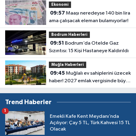
Ekonomi
09:57
Maaşı neredeyse 140 bin lira
ama çalışacak eleman bulamıyorlar!
Bodrum Haberleri
09:51
Bodrum’da Otelde Gaz
Sızıntısı: 15 Kişi Hastaneye Kaldırıldı
Muğla Haberleri
09:45
Muğlalı ev sahiplerini üzecek
haber! 2027 emlak vergisinde büyük
artış bekleniyor
Trend Haberler
1
Emekli Kafe Kent Meydanı’nda
Açılıyor: Çay 5 TL, Türk Kahvesi 15 TL
Olacak