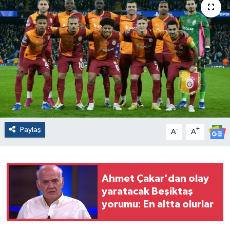
Paylaş
-
+
A
A
Ahmet Çakar'dan olay
yaratacak Beşiktaş
yorumu: En altta olurlar