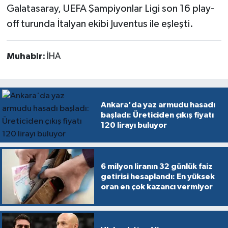
Galatasaray, UEFA Şampiyonlar Ligi son 16 play-
off turunda İtalyan ekibi Juventus ile eşleşti.
Muhabir:
İHA
Ankara'da yaz armudu hasadı
başladı: Üreticiden çıkış fiyatı
120 lirayı buluyor
6 milyon liranın 32 günlük faiz
getirisi hesaplandı: En yüksek
oran en çok kazancı vermiyor