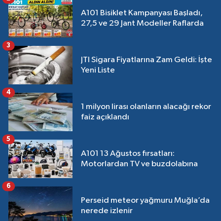
A101 Bisiklet Kampanyası Başladı,
27,5 ve 29 Jant Modeller Raflarda
3
JTI Sigara Fiyatlarına Zam Geldi: İşte
Yeni Liste
4
1 milyon lirası olanların alacağı rekor
faiz açıklandı
5
A101 13 Ağustos fırsatları:
Motorlardan TV ve buzdolabına
6
Perseid meteor yağmuru Muğla’da
nerede izlenir