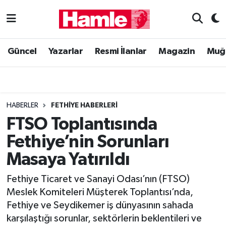
Güncel
Muğla Nöbetçi Eczaneler
Güncel
Yazarlar
Resmi İlanlar
Magazin
Muğ
Yazarlar
Muğla Hava Durumu
Resmi İlanlar
Muğla Namaz Vakitleri
HABERLER
FETHIYE HABERLERI
Magazin
Muğla Trafik Yoğunluk Haritası
FTSO Toplantısında
Fethiye’nin Sorunları
Muğla Haber
Süper Lig Puan Durumu ve Fikstür
Masaya Yatırıldı
Siyaset
Tüm Manşetler
Fethiye Ticaret ve Sanayi Odası’nın (FTSO)
Meslek Komiteleri Müşterek Toplantısı’nda,
Son Dakika Haberleri
Fethiye ve Seydikemer iş dünyasının sahada
karşılaştığı sorunlar, sektörlerin beklentileri ve
Haber Arşivi