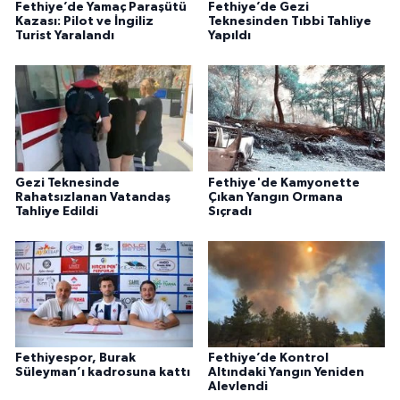
Fethiye’de Yamaç Paraşütü
Fethiye’de Gezi
Kazası: Pilot ve İngiliz
Teknesinden Tıbbi Tahliye
Turist Yaralandı
Yapıldı
Gezi Teknesinde
Fethiye'de Kamyonette
Rahatsızlanan Vatandaş
Çıkan Yangın Ormana
Tahliye Edildi
Sıçradı
Fethiyespor, Burak
Fethiye’de Kontrol
Süleyman’ı kadrosuna kattı
Altındaki Yangın Yeniden
Alevlendi