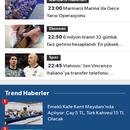
Marmaris Haberleri
23:00
Marmaris Marina’da Gece
Yarısı Operasyonu
Ekonomi
22:50
6 milyon liranın 32 günlük
faiz getirisi hesaplandı: En yüksek
oran en çok kazancı vermiyor
Spor
22:45
Vlahovic'ten Vincenzo
Italiano'ya transfer telefonu:
Kararını bir iki gün içinde verecek
Trend Haberler
1
Emekli Kafe Kent Meydanı’nda
Açılıyor: Çay 5 TL, Türk Kahvesi 15 TL
Olacak
2