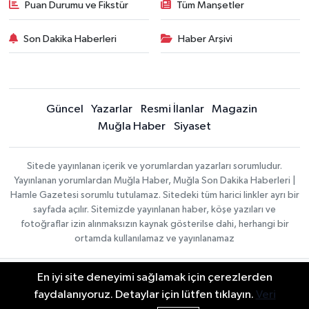
Puan Durumu ve Fikstür
Tüm Manşetler
Son Dakika Haberleri
Haber Arşivi
Güncel
Yazarlar
Resmi İlanlar
Magazin
Muğla Haber
Siyaset
Sitede yayınlanan içerik ve yorumlardan yazarları sorumludur.
Yayınlanan yorumlardan Muğla Haber, Muğla Son Dakika Haberleri |
Hamle Gazetesi sorumlu tutulamaz. Sitedeki tüm harici linkler ayrı bir
sayfada açılır. Sitemizde yayınlanan haber, köşe yazıları ve
fotoğraflar izin alınmaksızın kaynak gösterilse dahi, herhangi bir
ortamda kullanılamaz ve yayınlanamaz
En iyi site deneyimi sağlamak için çerezlerden
Gizlilik Sözleşmesi
Haber Yazılımı:
TE Bilişim
Veri Politikası
faydalanıyoruz. Detaylar için lütfen tıklayın.
Veri
| Copyright © 2026
Yayın İlkeleri