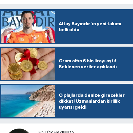
Altay Bayındır'ın yeni takımı
belli oldu
Gram altın 6 bin lirayı aştı!
Beklenen veriler açıklandı
O plajlarda denize girecekler
dikkat! Uzmanlardan kirlilik
uyarısı geldi
EDITÖR HAKKINDA