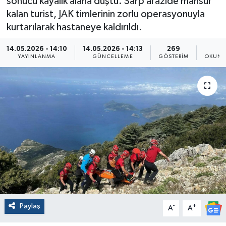
sonucu kayalık alana düştü. Sarp arazide mahsur
kalan turist, JAK timlerinin zorlu operasyonuyla
kurtarılarak hastaneye kaldırıldı.
14.05.2026 - 14:10
14.05.2026 - 14:13
269
1
YAYINLANMA
GÜNCELLEME
GÖSTERIM
OKUNM
Paylaş
-
+
A
A