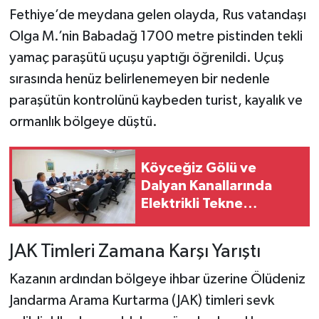
Fethiye’de meydana gelen olayda, Rus vatandaşı
Olga M.’nin Babadağ 1700 metre pistinden tekli
yamaç paraşütü uçuşu yaptığı öğrenildi. Uçuş
sırasında henüz belirlenemeyen bir nedenle
paraşütün kontrolünü kaybeden turist, kayalık ve
ormanlık bölgeye düştü.
Köyceğiz Gölü ve
Dalyan Kanallarında
Elektrikli Tekne
Dönüşümü Görüşüldü
JAK Timleri Zamana Karşı Yarıştı
Kazanın ardından bölgeye ihbar üzerine Ölüdeniz
Jandarma Arama Kurtarma (JAK) timleri sevk