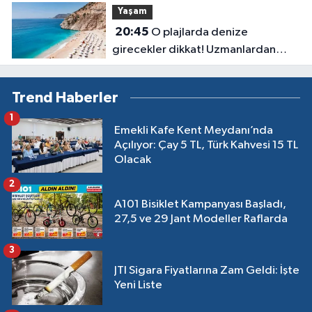
Yaşam
20:45
O plajlarda denize
girecekler dikkat! Uzmanlardan
kirlilik uyarısı geldi
Trend Haberler
1
Emekli Kafe Kent Meydanı’nda
Açılıyor: Çay 5 TL, Türk Kahvesi 15 TL
Olacak
2
A101 Bisiklet Kampanyası Başladı,
27,5 ve 29 Jant Modeller Raflarda
3
JTI Sigara Fiyatlarına Zam Geldi: İşte
Yeni Liste