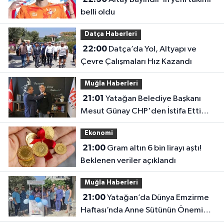
belli oldu
Datça Haberleri
22:00
Datça’da Yol, Altyapı ve
Çevre Çalışmaları Hız Kazandı
Muğla Haberleri
21:01
Yatağan Belediye Başkanı
Mesut Günay CHP'den İstifa Etti
Yeni Parti'ye Katıldı
Ekonomi
21:00
Gram altın 6 bin lirayı aştı!
Beklenen veriler açıklandı
Muğla Haberleri
21:00
Yatağan’da Dünya Emzirme
Haftası’nda Anne Sütünün Önemi
Anlatıldı