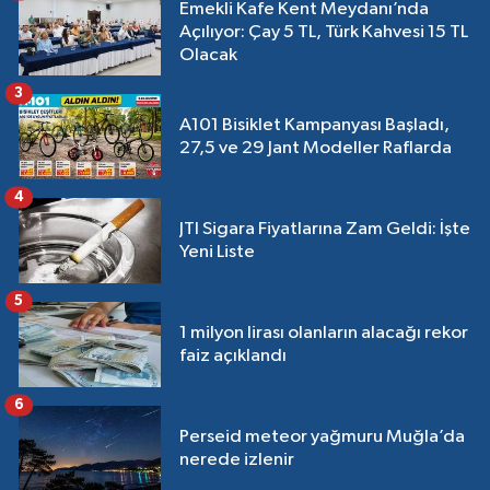
Emekli Kafe Kent Meydanı’nda
Açılıyor: Çay 5 TL, Türk Kahvesi 15 TL
Olacak
3
A101 Bisiklet Kampanyası Başladı,
27,5 ve 29 Jant Modeller Raflarda
4
JTI Sigara Fiyatlarına Zam Geldi: İşte
Yeni Liste
5
1 milyon lirası olanların alacağı rekor
faiz açıklandı
6
Perseid meteor yağmuru Muğla’da
nerede izlenir