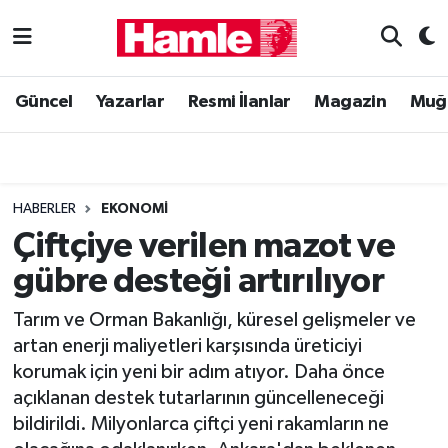
Güncel
Muğla Nöbetçi Eczaneler
Güncel
Yazarlar
Resmi İlanlar
Magazin
Muğ
Yazarlar
Muğla Hava Durumu
Resmi İlanlar
Muğla Namaz Vakitleri
HABERLER
EKONOMI
Magazin
Muğla Trafik Yoğunluk Haritası
Çiftçiye verilen mazot ve
gübre desteği artırılıyor
Muğla Haber
Süper Lig Puan Durumu ve Fikstür
Tarım ve Orman Bakanlığı, küresel gelişmeler ve
Siyaset
Tüm Manşetler
artan enerji maliyetleri karşısında üreticiyi
korumak için yeni bir adım atıyor. Daha önce
Son Dakika Haberleri
açıklanan destek tutarlarının güncelleneceği
bildirildi. Milyonlarca çiftçi yeni rakamların ne
Haber Arşivi