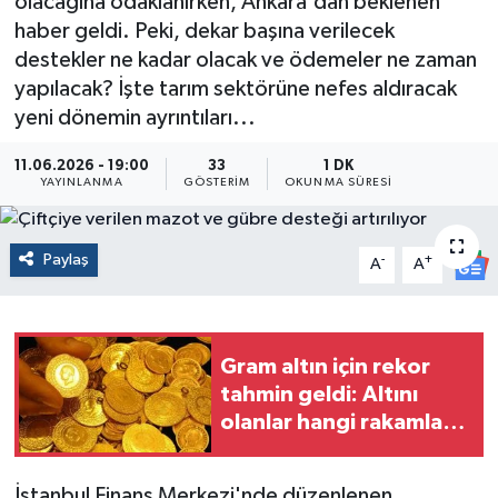
olacağına odaklanırken, Ankara'dan beklenen
haber geldi. Peki, dekar başına verilecek
destekler ne kadar olacak ve ödemeler ne zaman
yapılacak? İşte tarım sektörüne nefes aldıracak
yeni dönemin ayrıntıları...
11.06.2026 - 19:00
33
1 DK
YAYINLANMA
GÖSTERIM
OKUNMA SÜRESI
Paylaş
-
+
A
A
Gram altın için rekor
tahmin geldi: Altını
olanlar hangi rakamları
görecek?
İstanbul Finans Merkezi'nde düzenlenen