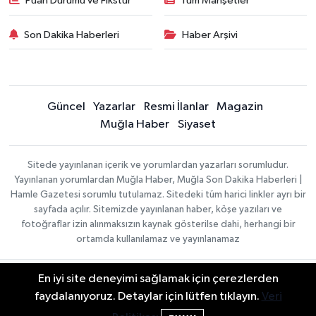
Puan Durumu ve Fikstür
Tüm Manşetler
Son Dakika Haberleri
Haber Arşivi
Güncel
Yazarlar
Resmi İlanlar
Magazin
Muğla Haber
Siyaset
Sitede yayınlanan içerik ve yorumlardan yazarları sorumludur.
Yayınlanan yorumlardan Muğla Haber, Muğla Son Dakika Haberleri |
Hamle Gazetesi sorumlu tutulamaz. Sitedeki tüm harici linkler ayrı bir
sayfada açılır. Sitemizde yayınlanan haber, köşe yazıları ve
fotoğraflar izin alınmaksızın kaynak gösterilse dahi, herhangi bir
ortamda kullanılamaz ve yayınlanamaz
En iyi site deneyimi sağlamak için çerezlerden
Gizlilik Sözleşmesi
Haber Yazılımı:
TE Bilişim
Veri Politikası
faydalanıyoruz. Detaylar için lütfen tıklayın.
Veri
| Copyright © 2026
Yayın İlkeleri