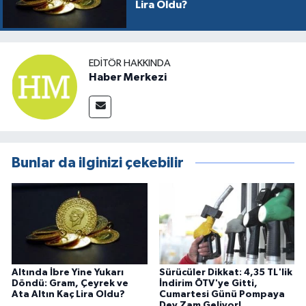
Lira Oldu?
EDITÖR HAKKINDA
Haber Merkezi
Bunlar da ilginizi çekebilir
Altında İbre Yine Yukarı
Sürücüler Dikkat: 4,35 TL'lik
Döndü: Gram, Çeyrek ve
İndirim ÖTV'ye Gitti,
Ata Altın Kaç Lira Oldu?
Cumartesi Günü Pompaya
Dev Zam Geliyor!