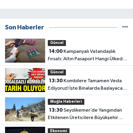
Son Haberler
Güncel
14:00
Kampanyalı Vatandaşlık
Fırsatı: Altın Pasaport Hangi Ülkede,
Ücreti Ne Kadar?
Güncel
13:30
Kombilere Tamamen Veda
Ediyoruz! İşte Binalarda Başlayacak
Yeni Isınma Dönemi
Muğla Haberleri
13:30
Seydikemer’de Yangından
Etkilenen Üreticilere Büyükşehir
Desteği
Ekonomi