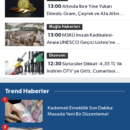
13:00
Altında İbre Yine Yukarı
Döndü: Gram, Çeyrek ve Ata Altın
Kaç Lira Oldu?
Muğla Haberleri
13:00
MSKÜ İmzalı Kadıkalesi-
Anaia UNESCO Geçici Listesi’ne
Girdi
Ekonomi
12:30
Sürücüler Dikkat: 4,35 TL'lik
İndirim ÖTV'ye Gitti, Cumartesi
Günü Pompaya Dev Zam Geliyor!
Trend Haberler
1
Kademeli Emeklilik Son Dakika:
Masada Yeni Bir Düzenleme!
2