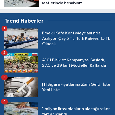
saatlerinde hesabınızı
boşaltabilirler
Trend Haberler
1
Emekli Kafe Kent Meydanı’nda
Açılıyor: Çay 5 TL, Türk Kahvesi 15 TL
Olacak
2
A101 Bisiklet Kampanyası Başladı,
27,5 ve 29 Jant Modeller Raflarda
3
JTI Sigara Fiyatlarına Zam Geldi: İşte
Yeni Liste
4
1 milyon lirası olanların alacağı rekor
faiz açıklandı