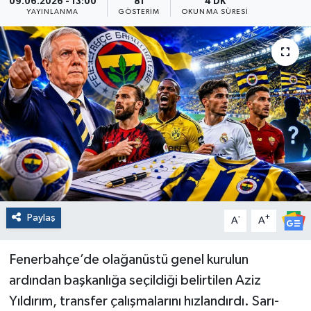
09.06.2026 - 13:00
81
4 DK
YAYINLANMA
GÖSTERIM
OKUNMA SÜRESI
Paylaş
-
+
A
A
Fenerbahçe’de olağanüstü genel kurulun
ardından başkanlığa seçildiği belirtilen Aziz
Yıldırım, transfer çalışmalarını hızlandırdı. Sarı-