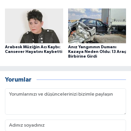
Arabesk Müziğin Acı Kaybı:
Anız Yangınının Dumanı
Cansever Hayatını Kaybetti
Kazaya Neden Oldu: 13 Araç
Birbirine Girdi
Yorumlar