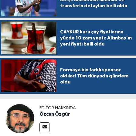
transferin detayları belli oldu
ÇAYKUR kuru çay fiyatlarına
yüzde 10 zam yaptı: Altınbaş'ın
yeni fiyatı belli oldu
Formaya bin farklı sponsor
aldılar! Tüm dünyada gündem
oldu
EDITÖR HAKKINDA
Özcan Özgür