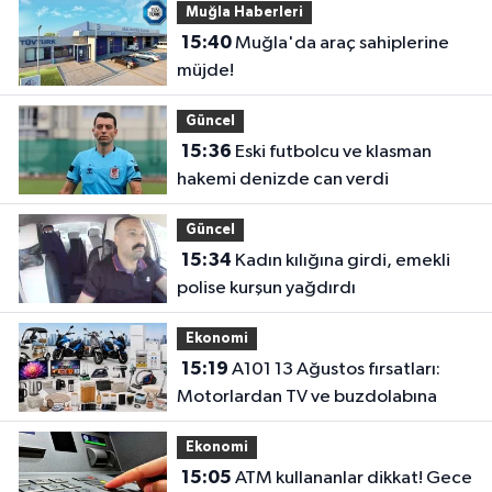
Muğla Haberleri
15:40
Muğla'da araç sahiplerine
müjde!
Güncel
15:36
Eski futbolcu ve klasman
hakemi denizde can verdi
Güncel
15:34
Kadın kılığına girdi, emekli
polise kurşun yağdırdı
Ekonomi
15:19
A101 13 Ağustos fırsatları:
Motorlardan TV ve buzdolabına
Ekonomi
15:05
ATM kullananlar dikkat! Gece