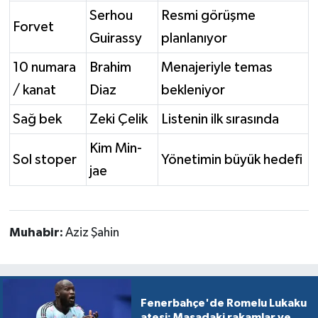
Serhou
Resmi görüşme
Forvet
Guirassy
planlanıyor
10 numara
Brahim
Menajeriyle temas
/ kanat
Diaz
bekleniyor
Sağ bek
Zeki Çelik
Listenin ilk sırasında
Kim Min-
Sol stoper
Yönetimin büyük hedefi
jae
Muhabir:
Aziz Şahin
Fenerbahçe'de Romelu Lukaku
ateşi: Masadaki rakamlar ve