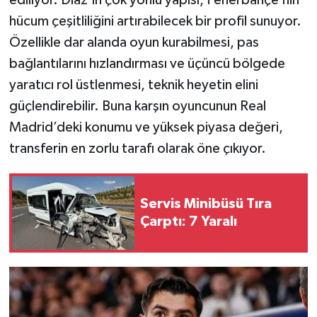
ediliyor. Diaz’ın çok yönlü yapısı, Fenerbahçe’nin
hücum çeşitliliğini artırabilecek bir profil sunuyor.
Özellikle dar alanda oyun kurabilmesi, pas
bağlantılarını hızlandırması ve üçüncü bölgede
yaratıcı rol üstlenmesi, teknik heyetin elini
güçlendirebilir. Buna karşın oyuncunun Real
Madrid’deki konumu ve yüksek piyasa değeri,
transferin en zorlu tarafı olarak öne çıkıyor.
Servis Minibüsü Tıra
Çarptı: 7 Yaralı