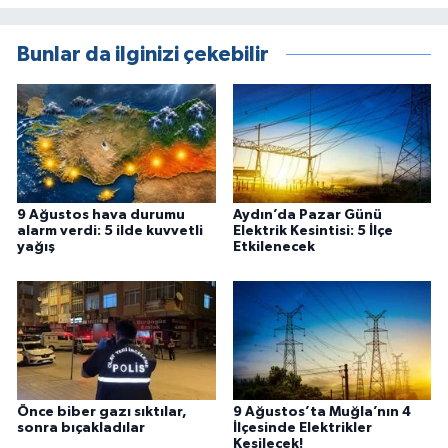
Bunlar da ilginizi çekebilir
9 Ağustos hava durumu
Aydın’da Pazar Günü
alarm verdi: 5 ilde kuvvetli
Elektrik Kesintisi: 5 İlçe
yağış
Etkilenecek
Önce biber gazı sıktılar,
9 Ağustos’ta Muğla’nın 4
sonra bıçakladılar
İlçesinde Elektrikler
Kesilecek!