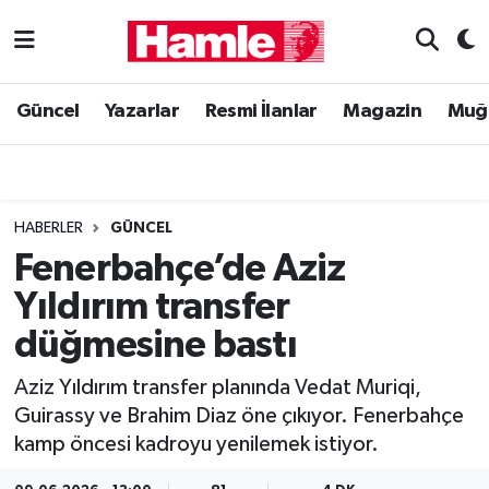
Güncel
Muğla Nöbetçi Eczaneler
Güncel
Yazarlar
Resmi İlanlar
Magazin
Muğ
Yazarlar
Muğla Hava Durumu
Resmi İlanlar
Muğla Namaz Vakitleri
HABERLER
GÜNCEL
Magazin
Muğla Trafik Yoğunluk Haritası
Fenerbahçe’de Aziz
Yıldırım transfer
Muğla Haber
Süper Lig Puan Durumu ve Fikstür
düğmesine bastı
Siyaset
Tüm Manşetler
Aziz Yıldırım transfer planında Vedat Muriqi,
Guirassy ve Brahim Diaz öne çıkıyor. Fenerbahçe
Son Dakika Haberleri
kamp öncesi kadroyu yenilemek istiyor.
Haber Arşivi