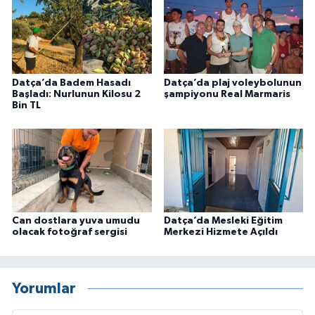
Datça’da Badem Hasadı
Datça’da plaj voleybolunun
Başladı: Nurlunun Kilosu 2
şampiyonu Real Marmaris
Bin TL
Can dostlara yuva umudu
Datça’da Mesleki Eğitim
olacak fotoğraf sergisi
Merkezi Hizmete Açıldı
Yorumlar