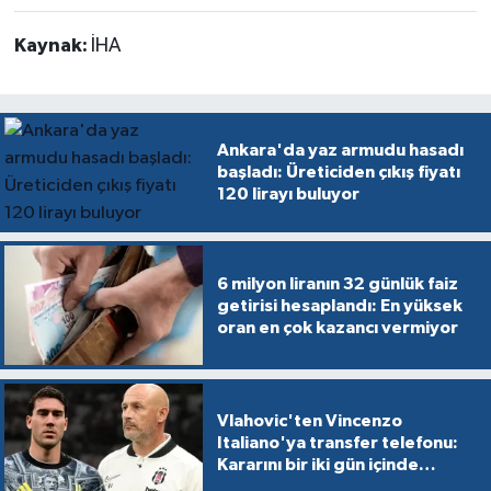
Kaynak:
İHA
Ankara'da yaz armudu hasadı
başladı: Üreticiden çıkış fiyatı
120 lirayı buluyor
6 milyon liranın 32 günlük faiz
getirisi hesaplandı: En yüksek
oran en çok kazancı vermiyor
Vlahovic'ten Vincenzo
Italiano'ya transfer telefonu:
Kararını bir iki gün içinde
verecek