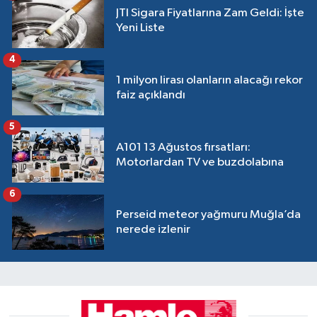
JTI Sigara Fiyatlarına Zam Geldi: İşte
Yeni Liste
4
1 milyon lirası olanların alacağı rekor
faiz açıklandı
5
A101 13 Ağustos fırsatları:
Motorlardan TV ve buzdolabına
6
Perseid meteor yağmuru Muğla’da
nerede izlenir