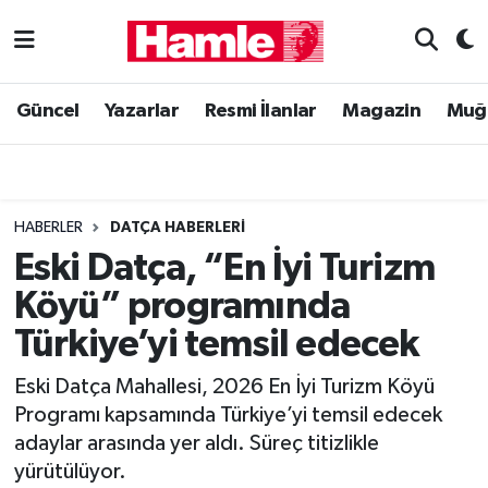
Güncel
Muğla Nöbetçi Eczaneler
Güncel
Yazarlar
Resmi İlanlar
Magazin
Muğ
Yazarlar
Muğla Hava Durumu
Resmi İlanlar
Muğla Namaz Vakitleri
HABERLER
DATÇA HABERLERI
Magazin
Muğla Trafik Yoğunluk Haritası
Eski Datça, “En İyi Turizm
Köyü” programında
Muğla Haber
Süper Lig Puan Durumu ve Fikstür
Türkiye’yi temsil edecek
Siyaset
Tüm Manşetler
Eski Datça Mahallesi, 2026 En İyi Turizm Köyü
Programı kapsamında Türkiye’yi temsil edecek
Son Dakika Haberleri
adaylar arasında yer aldı. Süreç titizlikle
yürütülüyor.
Haber Arşivi