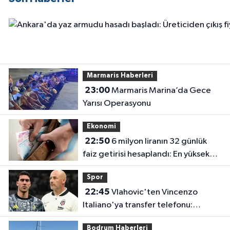
Marmaris Haberleri
23:00
Marmaris Marina’da Gece
Yarısı Operasyonu
Ekonomi
22:50
6 milyon liranın 32 günlük
faiz getirisi hesaplandı: En yüksek
oran en çok kazancı vermiyor
Spor
22:45
Vlahovic'ten Vincenzo
Italiano'ya transfer telefonu:
Kararını bir iki gün içinde verecek
Bodrum Haberleri