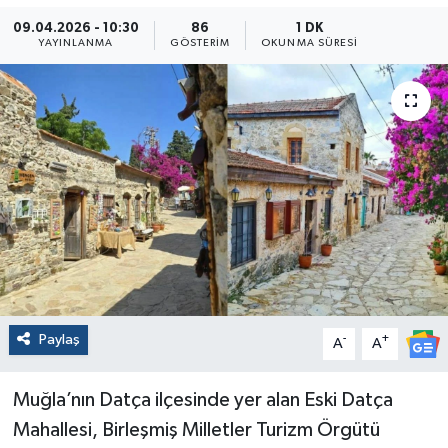
09.04.2026 - 10:30
86
1 DK
YAYINLANMA
GÖSTERIM
OKUNMA SÜRESI
Paylaş
-
+
A
A
Muğla’nın Datça ilçesinde yer alan Eski Datça
Mahallesi, Birleşmiş Milletler Turizm Örgütü