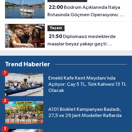
22:00
Bodrum Açıklarında İtalya
Rotasında Göçmen Operasyonu: 50
Kişi Yakalandı
Yaşam
21:50
Diplomasız mesleklerde
maaşlar beyaz yakayı geçti:
Sanayide 150 bin liraya usta
bulunamıyor
Trend Haberler
1
Emekli Kafe Kent Meydanı’nda
Açılıyor: Çay 5 TL, Türk Kahvesi 15 TL
Olacak
2
A101 Bisiklet Kampanyası Başladı,
27,5 ve 29 Jant Modeller Raflarda
3