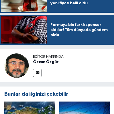
yeni fiyatı belli oldu
Formaya bin farklı sponsor
aldılar! Tüm dünyada gündem
oldu
EDITÖR HAKKINDA
Özcan Özgür
Bunlar da ilginizi çekebilir