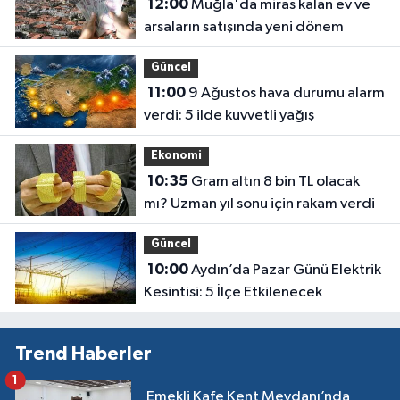
12:00
Muğla'da miras kalan ev ve
arsaların satışında yeni dönem
Güncel
11:00
9 Ağustos hava durumu alarm
verdi: 5 ilde kuvvetli yağış
Ekonomi
10:35
Gram altın 8 bin TL olacak
mı? Uzman yıl sonu için rakam verdi
Güncel
10:00
Aydın’da Pazar Günü Elektrik
Kesintisi: 5 İlçe Etkilenecek
Trend Haberler
1
Emekli Kafe Kent Meydanı’nda