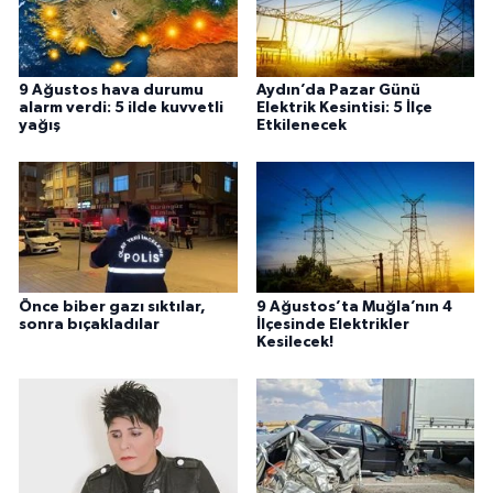
9 Ağustos hava durumu
Aydın’da Pazar Günü
alarm verdi: 5 ilde kuvvetli
Elektrik Kesintisi: 5 İlçe
yağış
Etkilenecek
Önce biber gazı sıktılar,
9 Ağustos’ta Muğla’nın 4
sonra bıçakladılar
İlçesinde Elektrikler
Kesilecek!