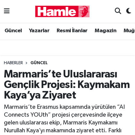
Güncel
Muğla Nöbetçi Eczaneler
Güncel
Yazarlar
Resmi İlanlar
Magazin
Muğ
Yazarlar
Muğla Hava Durumu
Resmi İlanlar
Muğla Namaz Vakitleri
HABERLER
GÜNCEL
Magazin
Muğla Trafik Yoğunluk Haritası
Marmaris’te Uluslararası
Gençlik Projesi: Kaymakam
Muğla Haber
Süper Lig Puan Durumu ve Fikstür
Kaya’ya Ziyaret
Siyaset
Tüm Manşetler
Marmaris’te Erasmus kapsamında yürütülen “AI
Connects YOUth” projesi çerçevesinde ilçeye
Son Dakika Haberleri
gelen uluslararası ekip, Marmaris Kaymakamı
Nurullah Kaya’yı makamında ziyaret etti. Farklı
Haber Arşivi