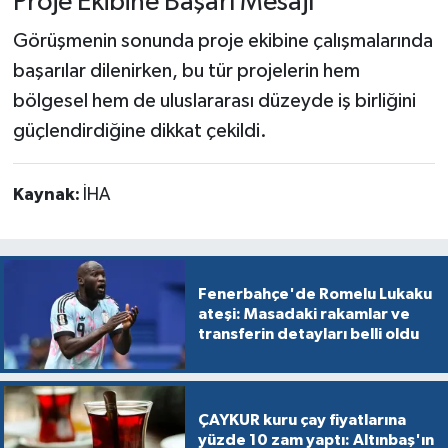
Proje Ekibine Başarı Mesajı
Görüşmenin sonunda proje ekibine çalışmalarında
başarılar dilenirken, bu tür projelerin hem
bölgesel hem de uluslararası düzeyde iş birliğini
güçlendirdiğine dikkat çekildi.
Kaynak:
İHA
Fenerbahçe'de Romelu Lukaku
ateşi: Masadaki rakamlar ve
transferin detayları belli oldu
ÇAYKUR kuru çay fiyatlarına
yüzde 10 zam yaptı: Altınbaş'ın