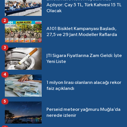
Açılıyor: Çay 5 TL, Türk Kahvesi 15 TL
Olacak
2
A101 Bisiklet Kampanyası Başladı,
27,5 ve 29 Jant Modeller Raflarda
3
JTI Sigara Fiyatlarına Zam Geldi: İşte
Yeni Liste
4
1 milyon lirası olanların alacağı rekor
faiz açıklandı
5
Perseid meteor yağmuru Muğla’da
nerede izlenir