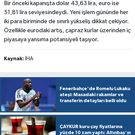
Bir önceki kapanışta dolar 43,63 lira, euro ise
51,81 lira seviyesindeydi. Yeni işlem gününde her
iki para biriminde de sınırlı yükseliş dikkat çekiyor.
Özellikle eurodaki artış, çapraz kurlar üzerinden iç
piyasaya yansıma potansiyeli taşıyor.
Kaynak:
İHA
Fenerbahçe'de Romelu Lukaku
ateşi: Masadaki rakamlar ve
transferin detayları belli oldu
ÇAYKUR kuru çay fiyatlarına
yüzde 10 zam yaptı: Altınbaş'ın