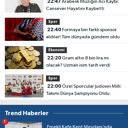
22:47
Arabesk Müziğin Acı Kaybı:
Cansever Hayatını Kaybetti
Spor
22:40
Formaya bin farklı sponsor
aldılar! Tüm dünyada gündem oldu
Ekonomi
22:20
Gram altın 8 bin lira mı
olacak? Uzman isim tarih verdi
Spor
22:00
Özel Sporcular Judown Milli
Takımı Dünya Şampiyonu Oldu
Trend Haberler
1
Emekli Kafe Kent Meydanı’nda