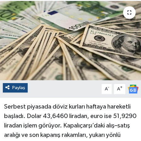
Paylaş
-
+
A
A
Serbest piyasada döviz kurları haftaya hareketli
başladı. Dolar 43,6460 liradan, euro ise 51,9290
liradan işlem görüyor. Kapalıçarşı’daki alış–satış
aralığı ve son kapanış rakamları, yukarı yönlü