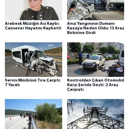
Arabesk Müziğin Acı Kaybı:
Anız Yangınının Dumanı
Cansever Hayatını Kaybetti
Kazaya Neden Oldu: 13 Araç
Birbirine Girdi
Servis Minibüsü Tıra Çarptı:
Kontrolden Çıkan Otomobil
7 Yaralı
Karşı Şeride Geçti: 2 Araç
Çarpıştı