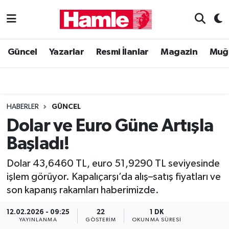
Güncel
Muğla Nöbetçi Eczaneler
Güncel
Yazarlar
Resmi İlanlar
Magazin
Muğ
Yazarlar
Muğla Hava Durumu
Resmi İlanlar
Muğla Namaz Vakitleri
HABERLER
GÜNCEL
Magazin
Muğla Trafik Yoğunluk Haritası
Dolar ve Euro Güne Artışla
Başladı!
Muğla Haber
Süper Lig Puan Durumu ve Fikstür
Dolar 43,6460 TL, euro 51,9290 TL seviyesinde
Siyaset
Tüm Manşetler
işlem görüyor. Kapalıçarşı’da alış–satış fiyatları ve
son kapanış rakamları haberimizde.
Son Dakika Haberleri
12.02.2026 - 09:25
22
1 DK
Haber Arşivi
YAYINLANMA
GÖSTERIM
OKUNMA SÜRESI