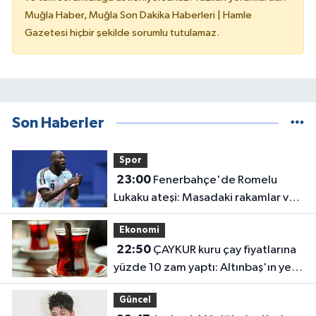
Muğla Haber, Muğla Son Dakika Haberleri | Hamle
Gazetesi hiçbir şekilde sorumlu tutulamaz.
Son Haberler
Spor
23:00
Fenerbahçe'de Romelu
Lukaku ateşi: Masadaki rakamlar ve
transferin detayları belli oldu
Ekonomi
22:50
ÇAYKUR kuru çay fiyatlarına
yüzde 10 zam yaptı: Altınbaş'ın yeni
fiyatı belli oldu
Güncel