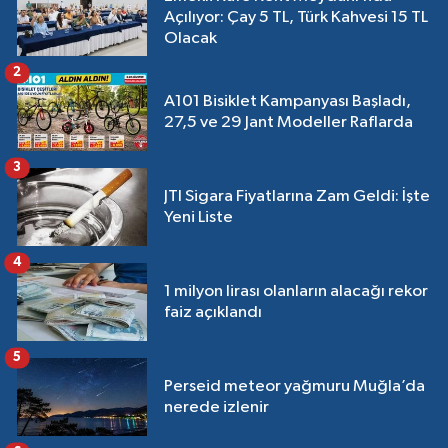
Açılıyor: Çay 5 TL, Türk Kahvesi 15 TL
Olacak
2
A101 Bisiklet Kampanyası Başladı,
27,5 ve 29 Jant Modeller Raflarda
3
JTI Sigara Fiyatlarına Zam Geldi: İşte
Yeni Liste
4
1 milyon lirası olanların alacağı rekor
faiz açıklandı
5
Perseid meteor yağmuru Muğla’da
nerede izlenir