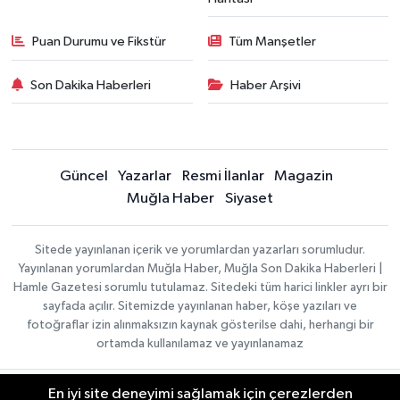
Puan Durumu ve Fikstür
Tüm Manşetler
Son Dakika Haberleri
Haber Arşivi
Güncel
Yazarlar
Resmi İlanlar
Magazin
Muğla Haber
Siyaset
Sitede yayınlanan içerik ve yorumlardan yazarları sorumludur.
Yayınlanan yorumlardan Muğla Haber, Muğla Son Dakika Haberleri |
Hamle Gazetesi sorumlu tutulamaz. Sitedeki tüm harici linkler ayrı bir
sayfada açılır. Sitemizde yayınlanan haber, köşe yazıları ve
fotoğraflar izin alınmaksızın kaynak gösterilse dahi, herhangi bir
ortamda kullanılamaz ve yayınlanamaz
En iyi site deneyimi sağlamak için çerezlerden
Gizlilik Sözleşmesi