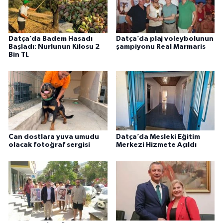
Datça’da Badem Hasadı
Datça’da plaj voleybolunun
Başladı: Nurlunun Kilosu 2
şampiyonu Real Marmaris
Bin TL
Can dostlara yuva umudu
Datça’da Mesleki Eğitim
olacak fotoğraf sergisi
Merkezi Hizmete Açıldı