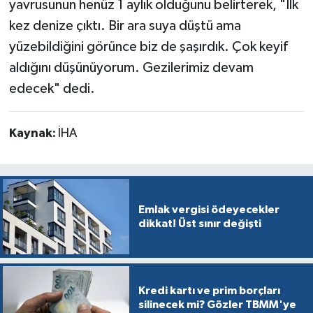
yavrusunun henüz 1 aylık olduğunu belirterek, "İlk
kez denize çıktı. Bir ara suya düştü ama
yüzebildiğini görünce biz de şaşırdık. Çok keyif
aldığını düşünüyorum. Gezilerimiz devam
edecek" dedi.
Kaynak:
İHA
Emlak vergisi ödeyecekler
dikkat! Üst sınır değişti
Kredi kartı ve prim borçları
silinecek mi? Gözler TBMM'ye