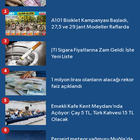
2
A101 Bisiklet Kampanyası Başladı,
27,5 ve 29 Jant Modeller Raflarda
3
JTI Sigara Fiyatlarına Zam Geldi: İşte
Yeni Liste
4
1 milyon lirası olanların alacağı rekor
faiz açıklandı
5
Emekli Kafe Kent Meydanı’nda
Açılıyor: Çay 5 TL, Türk Kahvesi 15 TL
Olacak
6
Perseid meteor yağmuru Muğla’da