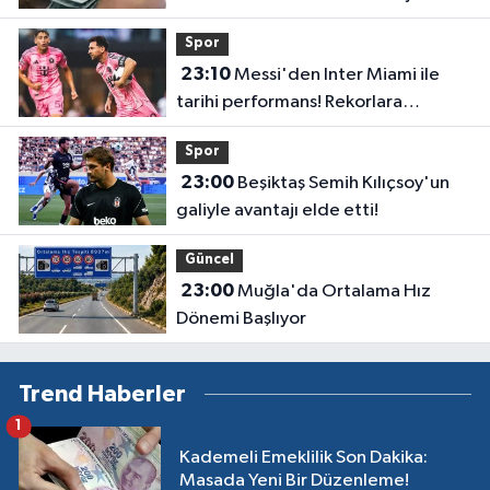
çevrildi
Spor
23:10
Messi'den Inter Miami ile
tarihi performans! Rekorlara
doymuyor
Spor
23:00
Beşiktaş Semih Kılıçsoy'un
galiyle avantajı elde etti!
Güncel
23:00
Muğla'da Ortalama Hız
Dönemi Başlıyor
Trend Haberler
1
Kademeli Emeklilik Son Dakika:
Masada Yeni Bir Düzenleme!