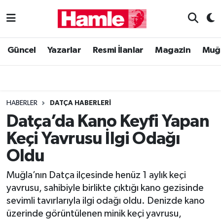
Güncel
Muğla Nöbetçi Eczaneler
Güncel
Yazarlar
Resmi İlanlar
Magazin
Muğ
Yazarlar
Muğla Hava Durumu
Resmi İlanlar
Muğla Namaz Vakitleri
HABERLER
DATÇA HABERLERI
Magazin
Muğla Trafik Yoğunluk Haritası
Datça’da Kano Keyfi Yapan
Keçi Yavrusu İlgi Odağı
Muğla Haber
Süper Lig Puan Durumu ve Fikstür
Oldu
Siyaset
Tüm Manşetler
Muğla’nın Datça ilçesinde henüz 1 aylık keçi
yavrusu, sahibiyle birlikte çıktığı kano gezisinde
Son Dakika Haberleri
sevimli tavırlarıyla ilgi odağı oldu. Denizde kano
üzerinde görüntülenen minik keçi yavrusu,
Haber Arşivi