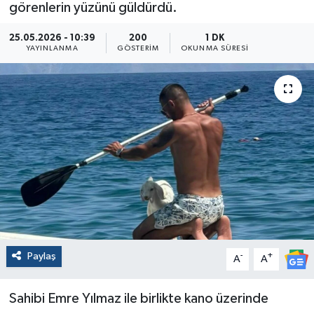
görenlerin yüzünü güldürdü.
25.05.2026 - 10:39
200
1 DK
YAYINLANMA
GÖSTERIM
OKUNMA SÜRESI
Paylaş
-
+
A
A
Sahibi Emre Yılmaz ile birlikte kano üzerinde