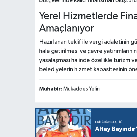
bütçelerinde kalıcı finansman oluşturu
Yerel Hizmetlerde Fi
Amaçlanıyor
Hazırlanan teklif ile vergi adaletinin g
hale getirilmesi ve çevre yatırımlarını
yasalaşması halinde özellikle turizm v
belediyelerin hizmet kapasitesinin ön
Muhabir:
Mukaddes Yelin
EDITÖRÜN SEÇTIĞI
Altay Bayındır'