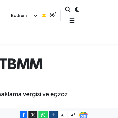
°
36
Bodrum
ği TBMM
naklama vergisi ve egzoz
-
+
A
A