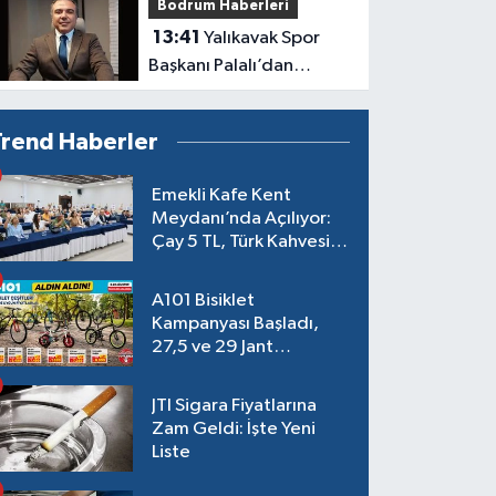
Bodrum Haberleri
13:41
Yalıkavak Spor
Başkanı Palalı’dan
Belediyelere Çağrı:
“Hukuki Engel mi, Siyasi
Trend Haberler
Tercih mi?”
Emekli Kafe Kent
Meydanı’nda Açılıyor:
Çay 5 TL, Türk Kahvesi
15 TL Olacak
A101 Bisiklet
Kampanyası Başladı,
27,5 ve 29 Jant
Modeller Raflarda
JTI Sigara Fiyatlarına
Zam Geldi: İşte Yeni
Liste