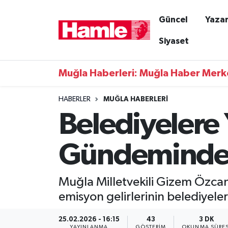
Güncel
Yazar
Güncel
Muğla Nöbetçi Eczaneler
Siyaset
Yazarlar
Muğla Hava Durumu
Muğla Haberleri: Muğla Haber Merk
Resmi İlanlar
Muğla Namaz Vakitleri
HABERLER
MUĞLA HABERLERI
Belediyelere
Magazin
Muğla Trafik Yoğunluk Haritası
Muğla Haber
Süper Lig Puan Durumu ve Fikstür
Gündemind
Siyaset
Tüm Manşetler
Muğla Milletvekili Gizem Özca
Son Dakika Haberleri
emisyon gelirlerinin belediyele
Haber Arşivi
25.02.2026 - 16:15
43
3 DK
YAYINLANMA
GÖSTERIM
OKUNMA SÜRES