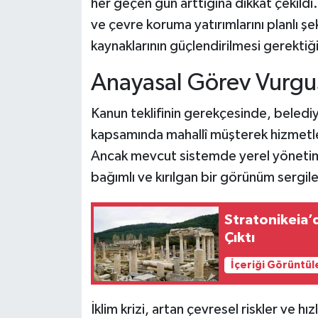
her geçen gün arttığına dikkat çekildi.
ve çevre koruma yatırımlarını planlı ş
kaynaklarının güçlendirilmesi gerektiğ
Anayasal Görev Vurgus
Kanun teklifinin gerekçesinde, beledi
kapsamında mahallî müşterek hizmetler
Ancak mevcut sistemde yerel yönetimle
bağımlı ve kırılgan bir görünüm sergile
Stratonikeia’d
Çıktı
İçeriği Görüntül
İklim krizi, artan çevresel riskler ve h