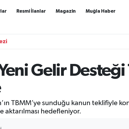
lar
Resmi İlanlar
Magazin
Muğla Haber
ezi
 Yeni Gelir Deste
e
n’ın TBMM’ye sunduğu kanun teklifiyle ko
re aktarılması hedefleniyor.
I