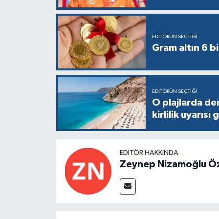
EDITÖRÜN SEÇTIĞI
Gram altın 6 bi
EDITÖRÜN SEÇTIĞI
O plajlarda de
kirlilik uyarısı 
EDITÖR HAKKINDA
Zeynep Nizamoğlu Ö