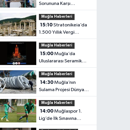
Sorununa Karşı
Yatırımlar Sürüyor
Muğla Haberleri
15:10
Stratonikeia’da
1.500 Yıllık Vergi
Usulsüzlüğü Ortaya
Muğla Haberleri
Çıktı
15:00
Muğla’da
Uluslararası Seramik
Buluşması
Muğla Haberleri
14:30
Muğla’nın
Sulama Projesi Dünya
Finalinde
Muğla Haberleri
14:00
Muğlaspor 1.
Lig’de İlk Sınavına
Çıkıyor