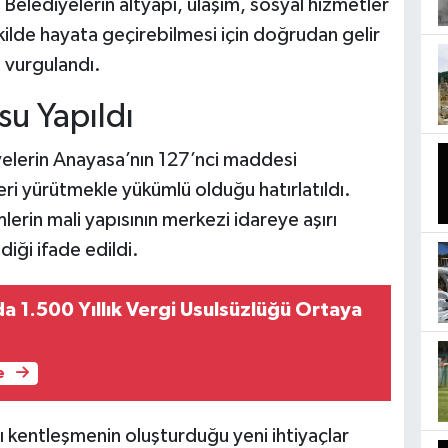
 Belediyelerin altyapı, ulaşım, sosyal hizmetler
ekilde hayata geçirebilmesi için doğrudan gelir
i vurgulandı.
u Yapıldı
yelerin Anayasa’nın 127’nci maddesi
i yürütmekle yükümlü olduğu hatırlatıldı.
rin mali yapısının merkezi idareye aşırı
diği ifade edildi.
a 1.500 Yıllık Vergi Usulsüzlüğü Ortaya
e
ızlı kentleşmenin oluşturduğu yeni ihtiyaçlar