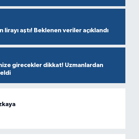
n lirayı aştı! Beklenen veriler açıklandı
nize girecekler dikkat! Uzmanlardan
geldi
zkaya