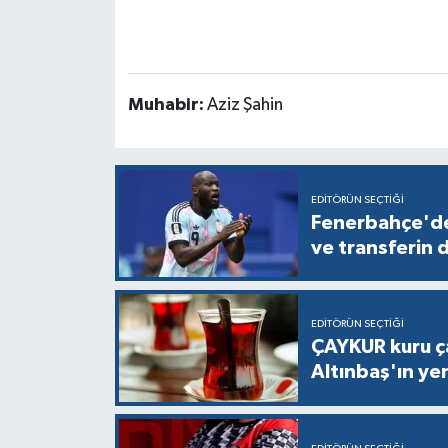
Muhabir:
Aziz Şahin
EDITÖRÜN SEÇTIĞI
Fenerbahçe'de
ve transferin d
EDITÖRÜN SEÇTIĞI
ÇAYKUR kuru ça
Altınbaş'ın yeni