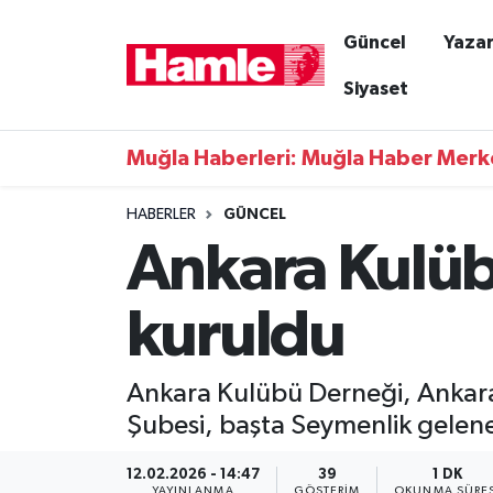
Güncel
Yazar
Güncel
Muğla Nöbetçi Eczaneler
Siyaset
Yazarlar
Muğla Hava Durumu
Muğla Haberleri: Muğla Haber Merk
Resmi İlanlar
Muğla Namaz Vakitleri
HABERLER
GÜNCEL
Ankara Kulüb
Magazin
Muğla Trafik Yoğunluk Haritası
Muğla Haber
Süper Lig Puan Durumu ve Fikstür
kuruldu
Siyaset
Tüm Manşetler
Ankara Kulübü Derneği, Ankara 
Son Dakika Haberleri
Şubesi, başta Seymenlik gelene
Haber Arşivi
12.02.2026 - 14:47
39
1 DK
YAYINLANMA
GÖSTERIM
OKUNMA SÜRES