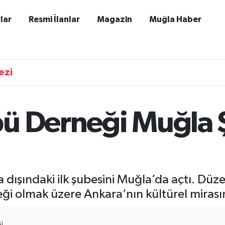
lar
Resmi İlanlar
Magazin
Muğla Haber
ezi
ü Derneği Muğla 
dışındaki ilk şubesini Muğla’da açtı. Düz
ği olmak üzere Ankara’nın kültürel mirasın
I