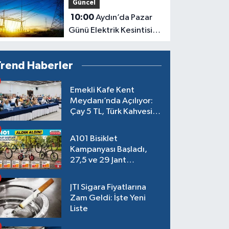
Güncel
10:00
Aydın’da Pazar
Günü Elektrik Kesintisi: 5
İlçe Etkilenecek
Trend Haberler
Emekli Kafe Kent
Meydanı’nda Açılıyor:
Çay 5 TL, Türk Kahvesi
15 TL Olacak
A101 Bisiklet
Kampanyası Başladı,
27,5 ve 29 Jant
Modeller Raflarda
JTI Sigara Fiyatlarına
Zam Geldi: İşte Yeni
Liste