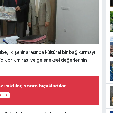
be, iki şehir arasında kültürel bir bağ kurmayı
folklorik mirası ve geleneksel değerlerinin
ı sıktılar, sonra bıçakladılar
e