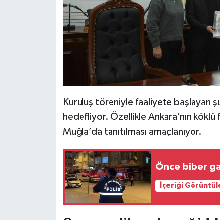
Kuruluş töreniyle faaliyete başlayan şu
hedefliyor. Özellikle Ankara’nın köklü 
Muğla’da tanıtılması amaçlanıyor.
Önce biber gaz
İçeriği Görüntül