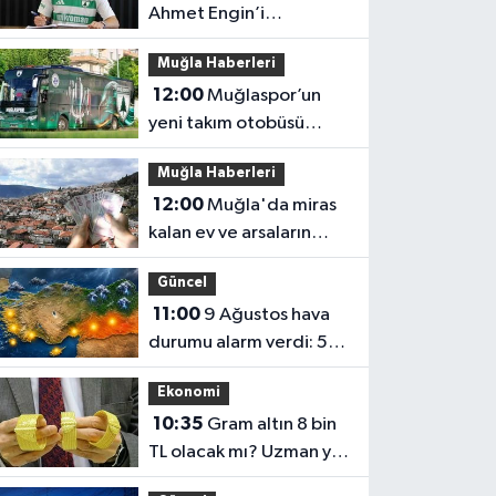
Ahmet Engin’i
kadrosuna kattı
Muğla Haberleri
12:00
Muğlaspor’un
yeni takım otobüsü
kupalarla donatıldı
Muğla Haberleri
12:00
Muğla'da miras
kalan ev ve arsaların
satışında yeni dönem
Güncel
11:00
9 Ağustos hava
durumu alarm verdi: 5
ilde kuvvetli yağış
Ekonomi
10:35
Gram altın 8 bin
TL olacak mı? Uzman yıl
sonu için rakam verdi