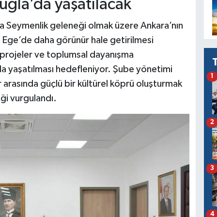
ğla’da yaşatılacak
şta Seymenlik geleneği olmak üzere Ankara’nın
nin Ege’de daha görünür hale getirilmesi
al projeler ve toplumsal dayanışma
da yaşatılması hedefleniyor. Şube yönetimi
1
r arasında güçlü bir kültürel köprü oluşturmak
eği vurgulandı.
2
3
4