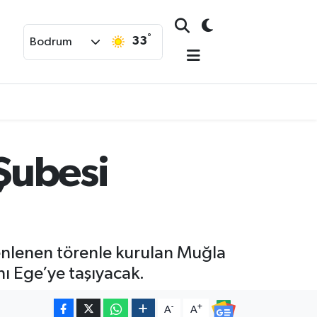
°
33
Bodrum
Şubesi
enlenen törenle kurulan Muğla
ı Ege’ye taşıyacak.
-
+
A
A