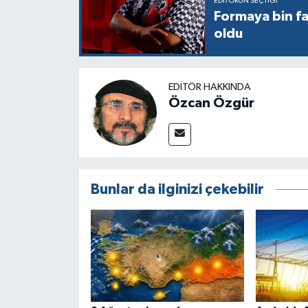
EDITÖRÜN SEÇTIĞI
Formaya bin fa
oldu
EDITÖR HAKKINDA
Özcan Özgür
Bunlar da ilginizi çekebilir