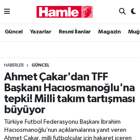
Güncel
Muğla Nöbetçi Eczaneler
Güncel
Yazarlar
Resmi İlanlar
Magazin
Muğ
Yazarlar
Muğla Hava Durumu
Resmi İlanlar
Muğla Namaz Vakitleri
HABERLER
GÜNCEL
Magazin
Muğla Trafik Yoğunluk Haritası
Ahmet Çakar'dan TFF
Başkanı Hacıosmanoğlu'na
Muğla Haber
Süper Lig Puan Durumu ve Fikstür
tepki! Milli takım tartışması
Siyaset
Tüm Manşetler
büyüyor
Son Dakika Haberleri
Türkiye Futbol Federasyonu Başkanı İbrahim
Hacıosmanoğlu'nun açıklamalarına yanıt veren
Haber Arşivi
Ahmet Çakar, milli futbolcular için hakaret içeren