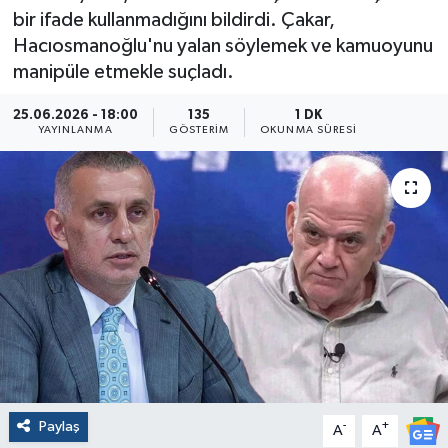
bir ifade kullanmadığını bildirdi. Çakar,
Hacıosmanoğlu'nu yalan söylemek ve kamuoyunu
manipüle etmekle suçladı.
25.06.2026 - 18:00
135
1 DK
YAYINLANMA
GÖSTERIM
OKUNMA SÜRESI
Paylaş
-
+
A
A