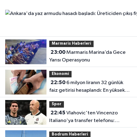
Marmaris Haberleri
23:00
Marmaris Marina’da Gece
Yarısı Operasyonu
Ekonomi
22:50
6 milyon liranın 32 günlük
faiz getirisi hesaplandı: En yüksek
oran en çok kazancı vermiyor
Spor
22:45
Vlahovic'ten Vincenzo
Italiano'ya transfer telefonu:
Kararını bir iki gün içinde verecek
Bodrum Haberleri