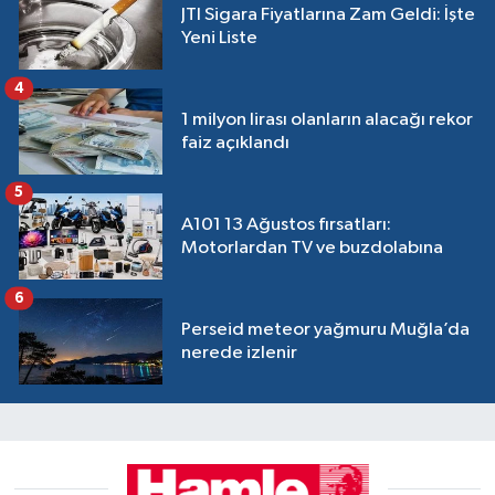
JTI Sigara Fiyatlarına Zam Geldi: İşte
Yeni Liste
4
1 milyon lirası olanların alacağı rekor
faiz açıklandı
5
A101 13 Ağustos fırsatları:
Motorlardan TV ve buzdolabına
6
Perseid meteor yağmuru Muğla’da
nerede izlenir