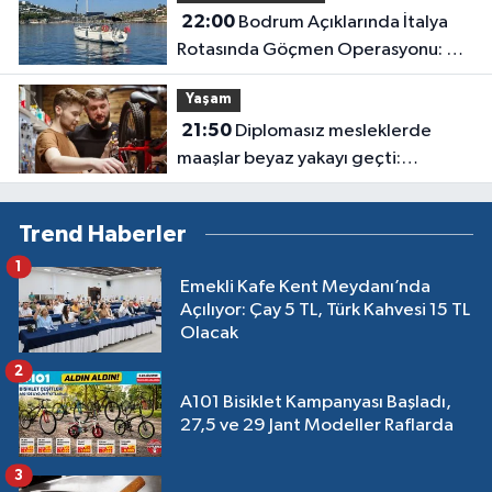
22:00
Bodrum Açıklarında İtalya
Rotasında Göçmen Operasyonu: 50
Kişi Yakalandı
Yaşam
21:50
Diplomasız mesleklerde
maaşlar beyaz yakayı geçti:
Sanayide 150 bin liraya usta
bulunamıyor
Trend Haberler
1
Emekli Kafe Kent Meydanı’nda
Açılıyor: Çay 5 TL, Türk Kahvesi 15 TL
Olacak
2
A101 Bisiklet Kampanyası Başladı,
27,5 ve 29 Jant Modeller Raflarda
3