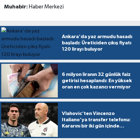
Muhabir:
Haber Merkezi
Ankara'da yaz armudu hasadı
başladı: Üreticiden çıkış fiyatı
120 lirayı buluyor
6 milyon liranın 32 günlük faiz
getirisi hesaplandı: En yüksek
oran en çok kazancı vermiyor
Vlahovic'ten Vincenzo
Italiano'ya transfer telefonu:
Kararını bir iki gün içinde
verecek