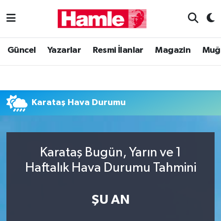
Güncel
Muğla Nöbetçi Eczaneler
Güncel
Yazarlar
Resmi İlanlar
Magazin
Muğ
Yazarlar
Muğla Hava Durumu
Resmi İlanlar
Muğla Namaz Vakitleri
Karataş Hava Durumu
Magazin
Muğla Trafik Yoğunluk Haritası
Muğla Haber
Süper Lig Puan Durumu ve Fikstür
Karataş Bugün, Yarın ve 1
Siyaset
Tüm Manşetler
Haftalık Hava Durumu Tahmini
Son Dakika Haberleri
ŞU AN
Haber Arşivi