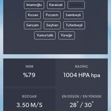
İmamoğlu
Karaisalı
Karataş
Kozan
Pozantı
Saimbeyli
Sarıçam
Seyhan
Tufanbeyli
Yumurtalık
Yüreğir
NEM
BASINÇ
%79
1004 HPA
hpa
RÜZGAR
EN DÜŞÜK / EN YÜKSEK
°
°
3.50 M/S
28
/ 30