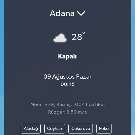
Adana
°
28
Kapalı
09 Ağustos Pazar
00:45
Nem: %79, Basınç: 1004 hpa hPa,
Rüzgar: 3.50 m/s
Aladağ
Ceyhan
Çukurova
Feke