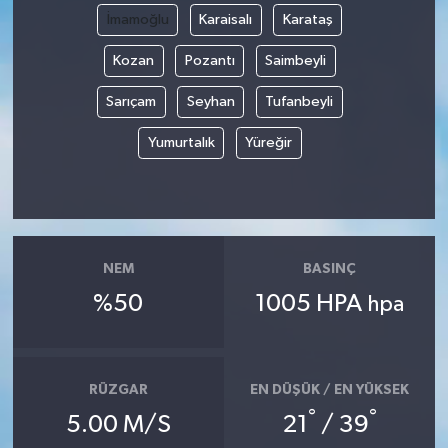
İmamoğlu
Karaisalı
Karataş
Kozan
Pozantı
Saimbeyli
Sarıçam
Seyhan
Tufanbeyli
Yumurtalık
Yüreğir
NEM
BASINÇ
%50
1005 HPA
hpa
RÜZGAR
EN DÜŞÜK / EN YÜKSEK
°
°
5.00 M/S
21
/ 39