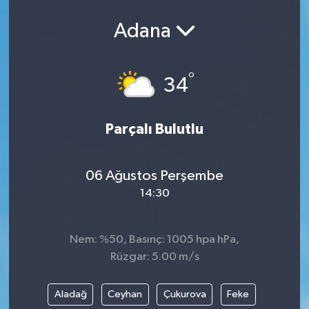
Adana
°
34
Parçalı Bulutlu
06 Ağustos Perşembe
14:30
Nem: %50, Basınç: 1005 hpa hPa,
Rüzgar: 5.00 m/s
Aladağ
Ceyhan
Çukurova
Feke