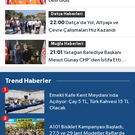
belli oldu
Datça Haberleri
22:00
Datça’da Yol, Altyapı ve
Çevre Çalışmaları Hız Kazandı
Muğla Haberleri
21:01
Yatağan Belediye Başkanı
Mesut Günay CHP'den İstifa Etti
Yeni Parti'ye Katıldı
Trend Haberler
1
Emekli Kafe Kent Meydanı’nda
Açılıyor: Çay 5 TL, Türk Kahvesi 15 TL
Olacak
2
A101 Bisiklet Kampanyası Başladı,
27,5 ve 29 Jant Modeller Raflarda