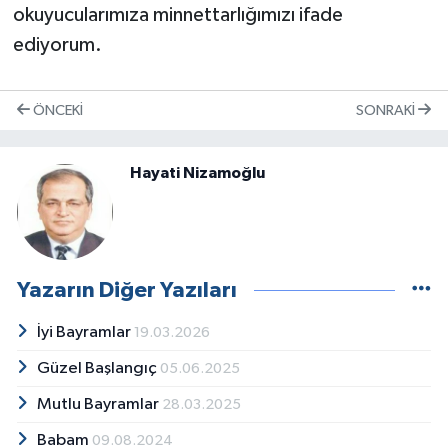
okuyucularımıza minnettarlığımızı ifade
ediyorum.
ÖNCEKI
SONRAKI
Hayati Nizamoğlu
Yazarın Diğer Yazıları
İyi Bayramlar
19.03.2026
Güzel Başlangıç
05.06.2025
Mutlu Bayramlar
28.03.2025
Babam
09.08.2024