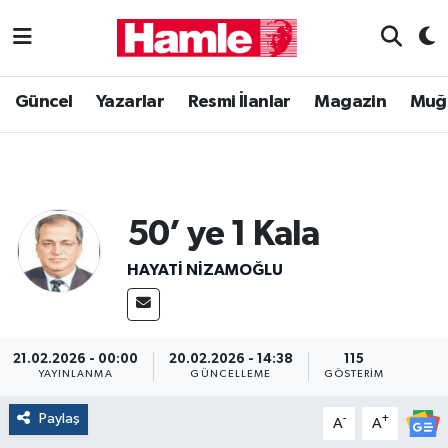
Güncel
Muğla Nöbetçi Eczaneler
Güncel
Yazarlar
Resmi İlanlar
Magazin
Muğ
Yazarlar
Muğla Hava Durumu
Resmi İlanlar
Muğla Namaz Vakitleri
50’ ye 1 Kala
Magazin
Muğla Trafik Yoğunluk Haritası
HAYATI NIZAMOĞLU
Muğla Haber
Süper Lig Puan Durumu ve Fikstür
Siyaset
Tüm Manşetler
21.02.2026 - 00:00
20.02.2026 - 14:38
115
YAYINLANMA
GÜNCELLEME
GÖSTERIM
Son Dakika Haberleri
Paylaş
-
+
A
A
Haber Arşivi