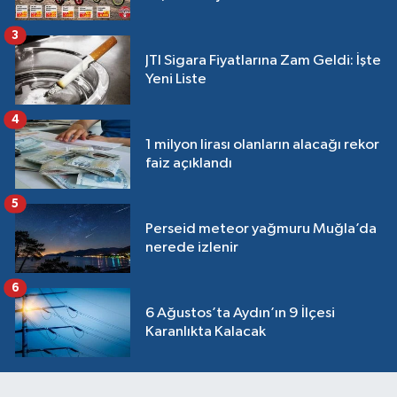
3
JTI Sigara Fiyatlarına Zam Geldi: İşte
Yeni Liste
4
1 milyon lirası olanların alacağı rekor
faiz açıklandı
5
Perseid meteor yağmuru Muğla’da
nerede izlenir
6
6 Ağustos’ta Aydın’ın 9 İlçesi
Karanlıkta Kalacak