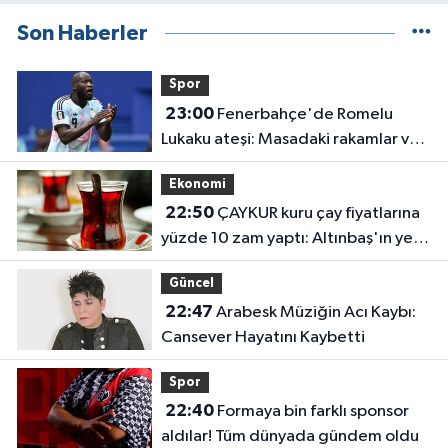
Son Haberler
Spor
23:00
Fenerbahçe'de Romelu
Lukaku ateşi: Masadaki rakamlar ve
transferin detayları belli oldu
Ekonomi
22:50
ÇAYKUR kuru çay fiyatlarına
yüzde 10 zam yaptı: Altınbaş'ın yeni
fiyatı belli oldu
Güncel
22:47
Arabesk Müziğin Acı Kaybı:
Cansever Hayatını Kaybetti
Spor
22:40
Formaya bin farklı sponsor
aldılar! Tüm dünyada gündem oldu