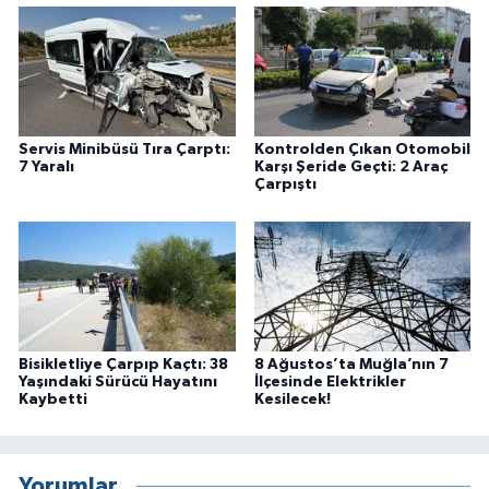
Servis Minibüsü Tıra Çarptı:
Kontrolden Çıkan Otomobil
7 Yaralı
Karşı Şeride Geçti: 2 Araç
Çarpıştı
Bisikletliye Çarpıp Kaçtı: 38
8 Ağustos’ta Muğla’nın 7
Yaşındaki Sürücü Hayatını
İlçesinde Elektrikler
Kaybetti
Kesilecek!
Yorumlar