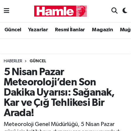
Güncel
Muğla Nöbetçi Eczaneler
Güncel
Yazarlar
Resmi İlanlar
Magazin
Muğ
Yazarlar
Muğla Hava Durumu
Resmi İlanlar
Muğla Namaz Vakitleri
HABERLER
GÜNCEL
Magazin
Muğla Trafik Yoğunluk Haritası
5 Nisan Pazar
Meteoroloji’den Son
Muğla Haber
Süper Lig Puan Durumu ve Fikstür
Dakika Uyarısı: Sağanak,
Siyaset
Tüm Manşetler
Kar ve Çığ Tehlikesi Bir
Arada!
Son Dakika Haberleri
Meteoroloji Genel Müdürlüğü, 5 Nisan Pazar
Haber Arşivi