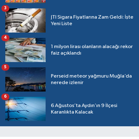
3
JTI Sigara Fiyatlarına Zam Geldi: İşte
Yeni Liste
4
1 milyon lirası olanların alacağı rekor
faiz açıklandı
5
Perseid meteor yağmuru Muğla’da
nerede izlenir
6
6 Ağustos’ta Aydın’ın 9 İlçesi
Karanlıkta Kalacak