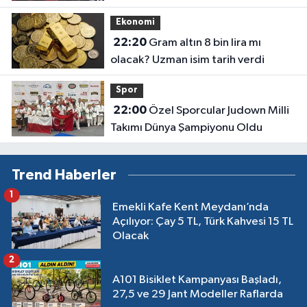
Ekonomi
22:20
Gram altın 8 bin lira mı
olacak? Uzman isim tarih verdi
Spor
22:00
Özel Sporcular Judown Milli
Takımı Dünya Şampiyonu Oldu
Trend Haberler
1
Emekli Kafe Kent Meydanı’nda
Açılıyor: Çay 5 TL, Türk Kahvesi 15 TL
Olacak
2
A101 Bisiklet Kampanyası Başladı,
27,5 ve 29 Jant Modeller Raflarda