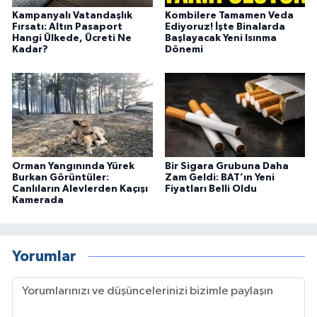
Kampanyalı Vatandaşlık
Kombilere Tamamen Veda
Fırsatı: Altın Pasaport
Ediyoruz! İşte Binalarda
Hangi Ülkede, Ücreti Ne
Başlayacak Yeni Isınma
Kadar?
Dönemi
Orman Yangınında Yürek
Bir Sigara Grubuna Daha
Burkan Görüntüler:
Zam Geldi: BAT’ın Yeni
Canlıların Alevlerden Kaçışı
Fiyatları Belli Oldu
Kamerada
Yorumlar