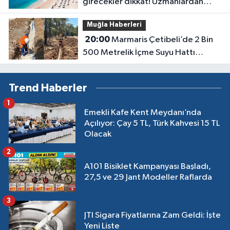
girecekler dikkat! Uzmanlardan
kirlilik uyarısı geldi
Muğla Haberleri
20:00
Marmaris Çetibeli’de 2 Bin
500 Metrelik İçme Suyu Hattı
Yenileniyor
Trend Haberler
1
Emekli Kafe Kent Meydanı’nda
Açılıyor: Çay 5 TL, Türk Kahvesi 15 TL
Olacak
2
A101 Bisiklet Kampanyası Başladı,
27,5 ve 29 Jant Modeller Raflarda
3
JTI Sigara Fiyatlarına Zam Geldi: İşte
Yeni Liste