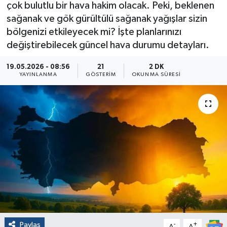
çok bulutlu bir hava hakim olacak. Peki, beklenen
sağanak ve gök gürültülü sağanak yağışlar sizin
bölgenizi etkileyecek mi? İşte planlarınızı
değiştirebilecek güncel hava durumu detayları.
19.05.2026 - 08:56
21
2 DK
YAYINLANMA
GÖSTERIM
OKUNMA SÜRESI
Paylaş
-
+
A
A