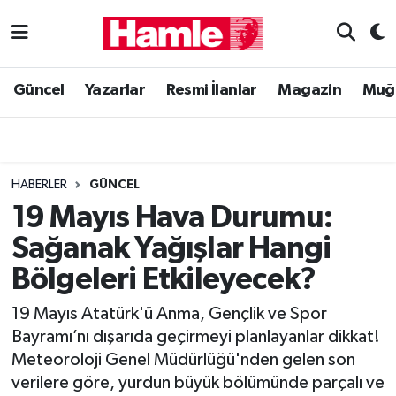
Güncel
Muğla Nöbetçi Eczaneler
Güncel
Yazarlar
Resmi İlanlar
Magazin
Muğ
Yazarlar
Muğla Hava Durumu
Resmi İlanlar
Muğla Namaz Vakitleri
HABERLER
GÜNCEL
Magazin
Muğla Trafik Yoğunluk Haritası
19 Mayıs Hava Durumu:
Sağanak Yağışlar Hangi
Muğla Haber
Süper Lig Puan Durumu ve Fikstür
Bölgeleri Etkileyecek?
Siyaset
Tüm Manşetler
19 Mayıs Atatürk'ü Anma, Gençlik ve Spor
Bayramı’nı dışarıda geçirmeyi planlayanlar dikkat!
Son Dakika Haberleri
Meteoroloji Genel Müdürlüğü'nden gelen son
verilere göre, yurdun büyük bölümünde parçalı ve
Haber Arşivi