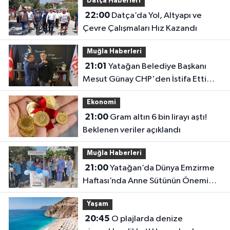
Datça Haberleri
22:00
Datça’da Yol, Altyapı ve
Çevre Çalışmaları Hız Kazandı
Muğla Haberleri
21:01
Yatağan Belediye Başkanı
Mesut Günay CHP'den İstifa Etti
Yeni Parti'ye Katıldı
Ekonomi
21:00
Gram altın 6 bin lirayı aştı!
Beklenen veriler açıklandı
Muğla Haberleri
21:00
Yatağan’da Dünya Emzirme
Haftası’nda Anne Sütünün Önemi
Anlatıldı
Yaşam
20:45
O plajlarda denize