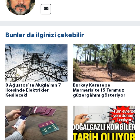
Bunlar da ilginizi çekebilir
8 Ağustos’ta Muğla’nın 7
Burkay Karatepe
İlçesinde Elektrikler
Marmaris’te 15 Temmuz
Kesilecek!
güzergâhını gösteriyor