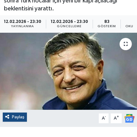
sonra Türk hocalar için yeni bir kapı açılacağı
beklentisini yarattı.
12.02.2026 - 23:30
12.02.2026 - 23:30
83
YAYINLANMA
GÜNCELLEME
GÖSTERIM
OKUNM
Paylaş
-
+
A
A