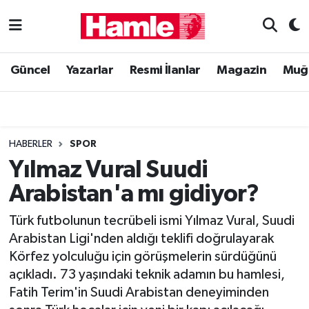
Güncel
Muğla Nöbetçi Eczaneler
Güncel
Yazarlar
Resmi İlanlar
Magazin
Muğ
Yazarlar
Muğla Hava Durumu
Resmi İlanlar
Muğla Namaz Vakitleri
HABERLER
SPOR
Magazin
Muğla Trafik Yoğunluk Haritası
Yılmaz Vural Suudi
Arabistan'a mı gidiyor?
Muğla Haber
Süper Lig Puan Durumu ve Fikstür
Türk futbolunun tecrübeli ismi Yılmaz Vural, Suudi
Siyaset
Tüm Manşetler
Arabistan Ligi'nden aldığı teklifi doğrulayarak
Körfez yolculuğu için görüşmelerin sürdüğünü
Son Dakika Haberleri
açıkladı. 73 yaşındaki teknik adamın bu hamlesi,
Fatih Terim'in Suudi Arabistan deneyiminden
Haber Arşivi