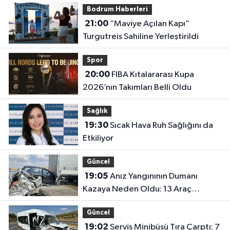
Bodrum Haberleri
21:00
“Maviye Açılan Kapı”
Turgutreis Sahiline Yerleştirildi
Spor
20:00
FIBA Kıtalararası Kupa
2026’nın Takımları Belli Oldu
Sağlık
19:30
Sıcak Hava Ruh Sağlığını da
Etkiliyor
Güncel
19:05
Anız Yangınının Dumanı
Kazaya Neden Oldu: 13 Araç
Birbirine Girdi
Güncel
19:02
Servis Minibüsü Tıra Çarptı: 7