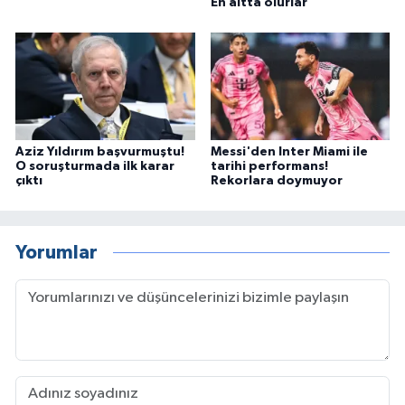
En altta olurlar
Aziz Yıldırım başvurmuştu!
Messi'den Inter Miami ile
O soruşturmada ilk karar
tarihi performans!
çıktı
Rekorlara doymuyor
Yorumlar