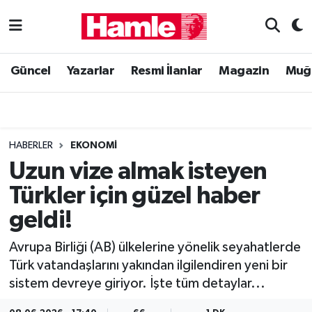
Güncel
Muğla Nöbetçi Eczaneler
Güncel
Yazarlar
Resmi İlanlar
Magazin
Muğ
Yazarlar
Muğla Hava Durumu
Resmi İlanlar
Muğla Namaz Vakitleri
HABERLER
EKONOMI
Magazin
Muğla Trafik Yoğunluk Haritası
Uzun vize almak isteyen
Türkler için güzel haber
Muğla Haber
Süper Lig Puan Durumu ve Fikstür
geldi!
Siyaset
Tüm Manşetler
Avrupa Birliği (AB) ülkelerine yönelik seyahatlerde
Türk vatandaşlarını yakından ilgilendiren yeni bir
Son Dakika Haberleri
sistem devreye giriyor. İşte tüm detaylar...
Haber Arşivi