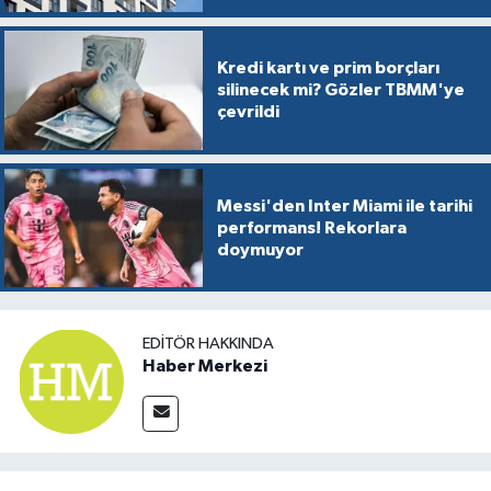
Kredi kartı ve prim borçları
silinecek mi? Gözler TBMM'ye
çevrildi
Messi'den Inter Miami ile tarihi
performans! Rekorlara
doymuyor
EDITÖR HAKKINDA
Haber Merkezi