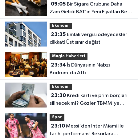
09:05
Bir Sigara Grubuna Daha
Zam Geldi: BAT’ın Yeni Fiyatları Belli
Oldu
Ekonomi
23:35
Emlak vergisi ödeyecekler
dikkat! Üst sınır değişti
Muğla Haberleri
23:34
İş Dünyasının Nabzı
Bodrum'da Attı
Ekonomi
23:30
Kredi kartı ve prim borçları
silinecek mi? Gözler TBMM'ye
çevrildi
Spor
23:10
Messi'den Inter Miami ile
tarihi performans! Rekorlara