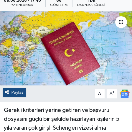
08.06.2026 - 17:40
66
1 DK
YAYINLANMA
GÖSTERIM
OKUNMA SÜRESI
Paylaş
-
+
A
A
Gerekli kriterleri yerine getiren ve başvuru
dosyasını güçlü bir şekilde hazırlayan kişilerin 5
yıla varan çok girişli Schengen vizesi alma