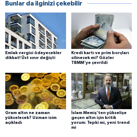
Bunlar da ilginizi çekebilir
Emlak vergisi ödeyecekler
Kredi kartı ve prim borçları
dikkat! Üst sınır değişti
silinecek mi? Gözler
TBMM'ye çevrildi
Gram altın ne zaman
İslam Memiş’ten yükselişe
yükselecek? Uzman isim
geçen altın için kritik
açıkladı
yorum: Tepki mi, yeni trend
mi