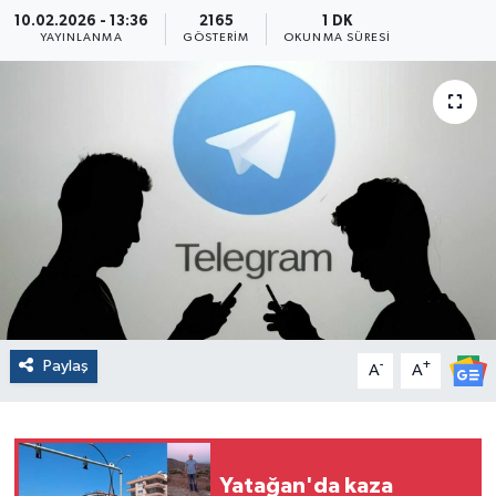
10.02.2026 - 13:36
2165
1 DK
YAYINLANMA
GÖSTERIM
OKUNMA SÜRESI
Paylaş
-
+
A
A
Yatağan'da kaza