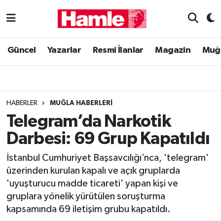
Güncel
Muğla Nöbetçi Eczaneler
Güncel
Yazarlar
Resmi İlanlar
Magazin
Muğ
Yazarlar
Muğla Hava Durumu
Resmi İlanlar
Muğla Namaz Vakitleri
HABERLER
MUĞLA HABERLERI
Magazin
Muğla Trafik Yoğunluk Haritası
Telegram’da Narkotik
Darbesi: 69 Grup Kapatıldı
Muğla Haber
Süper Lig Puan Durumu ve Fikstür
İstanbul Cumhuriyet Başsavcılığı’nca, 'telegram'
Siyaset
Tüm Manşetler
üzerinden kurulan kapalı ve açık gruplarda
'uyuşturucu madde ticareti' yapan kişi ve
Son Dakika Haberleri
gruplara yönelik yürütülen soruşturma
kapsamında 69 iletişim grubu kapatıldı.
Haber Arşivi