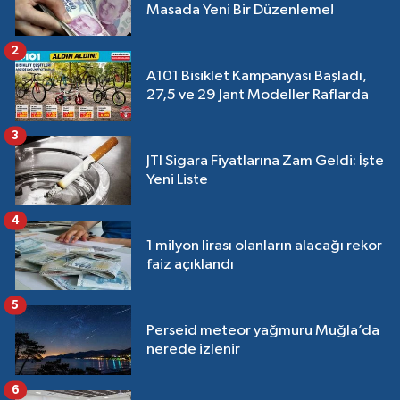
Masada Yeni Bir Düzenleme!
2
A101 Bisiklet Kampanyası Başladı,
27,5 ve 29 Jant Modeller Raflarda
3
JTI Sigara Fiyatlarına Zam Geldi: İşte
Yeni Liste
4
1 milyon lirası olanların alacağı rekor
faiz açıklandı
5
Perseid meteor yağmuru Muğla’da
nerede izlenir
6