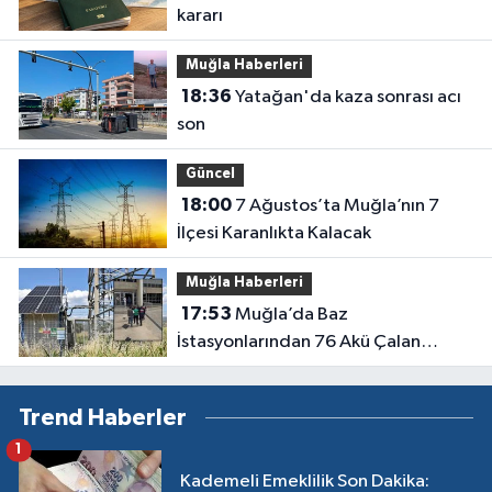
kararı
Muğla Haberleri
18:36
Yatağan'da kaza sonrası acı
son
Güncel
18:00
7 Ağustos’ta Muğla’nın 7
İlçesi Karanlıkta Kalacak
Muğla Haberleri
17:53
Muğla’da Baz
İstasyonlarından 76 Akü Çalan
Şüpheli Tutuklandı
Trend Haberler
1
Kademeli Emeklilik Son Dakika: