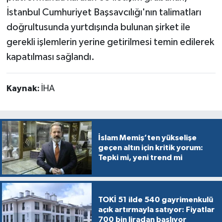
İstanbul Cumhuriyet Başsavcılığı'nın talimatları
doğrultusunda yurtdışında bulunan şirket ile
gerekli işlemlerin yerine getirilmesi temin edilerek
kapatılması sağlandı.
Kaynak:
İHA
İslam Memiş’ten yükselişe
geçen altın için kritik yorum:
Tepki mi, yeni trend mi
TOKİ 51 ilde 540 gayrimenkulü
açık artırmayla satıyor: Fiyatlar
700 bin liradan başlıyor