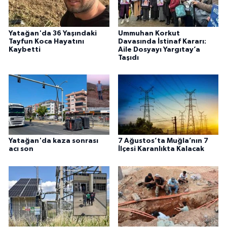
Yatağan'da 36 Yaşındaki
Ummuhan Korkut
Tayfun Koca Hayatını
Davasında İstinaf Kararı:
Kaybetti
Aile Dosyayı Yargıtay’a
Taşıdı
Yatağan'da kaza sonrası
7 Ağustos’ta Muğla’nın 7
acı son
İlçesi Karanlıkta Kalacak