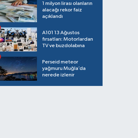
1 milyon lirası olanların
alacağı rekor faiz
açıklandı
A101 13 Ağustos
fırsatları: Motorlardan
TV ve buzdolabına
Perseid meteor
yağmuru Muğla’da
nerede izlenir