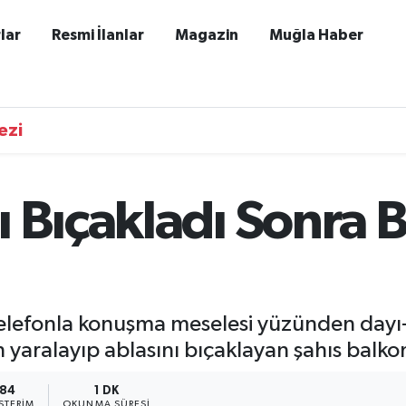
lar
Resmi İlanlar
Magazin
Muğla Haber
ezi
ı Bıçakladı Sonra
elefonla konuşma meselesi yüzünden dayı
aralayıp ablasını bıçaklayan şahıs balkon
84
1 DK
STERIM
OKUNMA SÜRESI