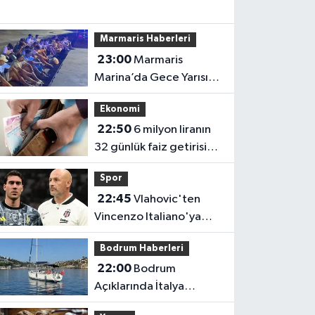
Marmaris Haberleri
23:00
Marmaris
Marina’da Gece Yarısı
Operasyonu
Ekonomi
22:50
6 milyon liranın
32 günlük faiz getirisi
hesaplandı: En yüksek
Spor
oran en çok kazancı
22:45
Vlahovic'ten
vermiyor
Vincenzo Italiano'ya
transfer telefonu:
Bodrum Haberleri
Kararını bir iki gün içinde
22:00
Bodrum
verecek
Açıklarında İtalya
Rotasında Göçmen