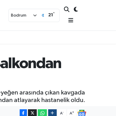
°
21
Bodrum
 Balkondan
-yeğen arasında çıkan kavgada
dan atlayarak hastanelik oldu.
-
+
A
A