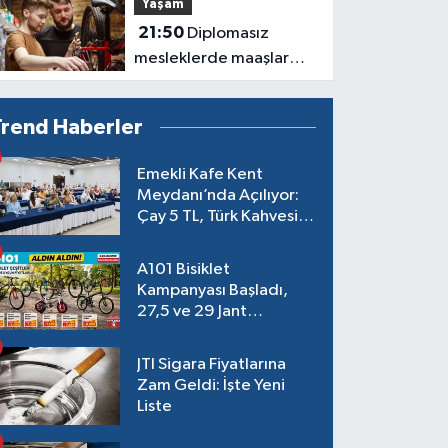
Yaşam
Operasyonu: 50 Kişi
21:50
Diplomasız
Yakalandı
mesleklerde maaşlar
beyaz yakayı geçti:
Sanayide 150 bin liraya
Trend Haberler
usta bulunamıyor
Emekli Kafe Kent
Meydanı’nda Açılıyor:
Çay 5 TL, Türk Kahvesi
15 TL Olacak
A101 Bisiklet
Kampanyası Başladı,
27,5 ve 29 Jant
Modeller Raflarda
JTI Sigara Fiyatlarına
Zam Geldi: İşte Yeni
Liste