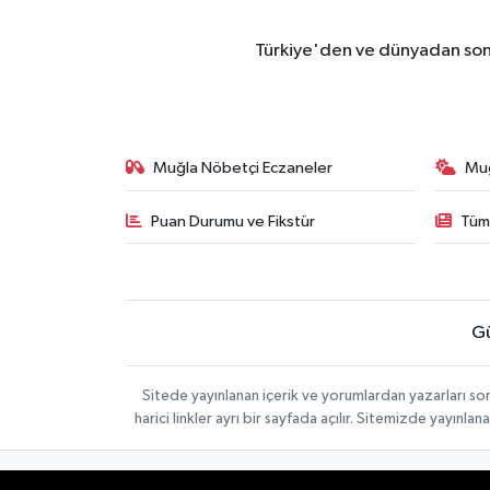
Türkiye'den ve dünyadan son 
Muğla Nöbetçi Eczaneler
Mu
Puan Durumu ve Fikstür
Tüm
G
Sitede yayınlanan içerik ve yorumlardan yazarları 
harici linkler ayrı bir sayfada açılır. Sitemizde yayın
Gizlilik Sözleşmesi
Veri Politikası