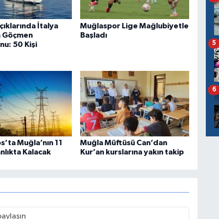
ıklarında İtalya
Muğlaspor Lige Mağlubiyetle
a Göçmen
Başladı
5
u: 50 Kişi
6
s’ta Muğla’nın 11
Muğla Müftüsü Can’dan
anlıkta Kalacak
Kur’an kurslarına yakın takip