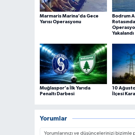
Marmaris Marina’da Gece
Bodrum Aç
Yarısı Operasyonu
Rotasınd
Operasyon
Yakalandı
Muğlaspor’a İlk Yarıda
10 Ağusto
Penaltı Darbesi
İlçesi Kar
Yorumlar