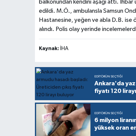
balkonundan kendini aşağı attı. İhbar ü
edildi. M.Ö., ambulansla Samsun Ondo
Hastanesine, yeğen ve abla D.B. ise öz
alındı. Polis olay yerinde incelemele
Kaynak:
İHA
EDITÖRÜN SEÇTIĞI
Ankara'da yaz 
fiyatı 120 liray
EDITÖRÜN SEÇTIĞI
6 milyon liranı
yüksek oran e