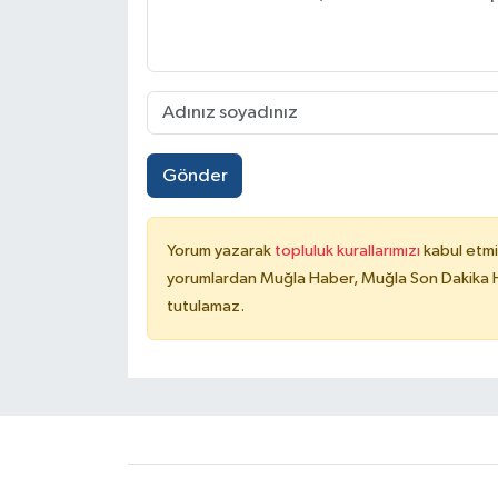
Gönder
Yorum yazarak
topluluk kurallarımızı
kabul etmi
yorumlardan Muğla Haber, Muğla Son Dakika Ha
tutulamaz.