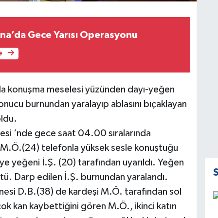
na’da Gece Yarısı Operasyonu
e
nla konuşma meselesi yüzünden dayı-yeğen
onucu burnundan yaralayıp ablasını bıçaklayan
oldu.
esi ‘nde gece saat 04.00 sıralarında
, M.Ö.(24) telefonla yüksek sesle konuştuğu
ye yeğeni İ.Ş. (20) tarafından uyarıldı. Yeğen
ü. Darp edilen İ.Ş. burnundan yaralandı.
nnesi D.B.(38) de kardeşi M.Ö. tarafından sol
çok kan kaybettiğini gören M.Ö., ikinci katın