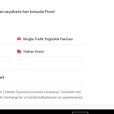
dan seyahate her konuda Flow!
Muğla Trafik Yoğunluk Haritası
Haber Arşivi
set
ri | Hamle Gazetesi sorumlu tutulamaz. Sitedeki tüm
 dahi, herhangi bir ortamda kullanılamaz ve yayınlanamaz
Haber Yazılımı:
TE Bilişim
| Copyright © 2026