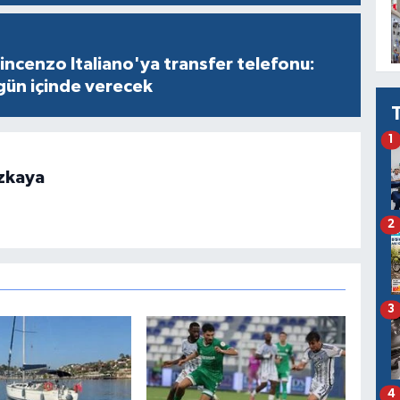
incenzo Italiano'ya transfer telefonu:
i gün içinde verecek
1
zkaya
2
3
4