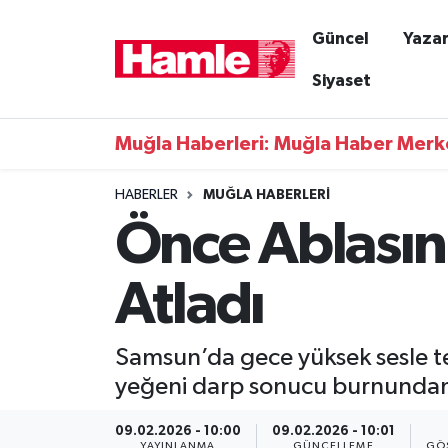
Güncel
Yazar
Güncel
Muğla Nöbetçi Eczaneler
Siyaset
Yazarlar
Muğla Hava Durumu
Muğla Haberleri: Muğla Haber Merk
Resmi İlanlar
Muğla Namaz Vakitleri
HABERLER
MUĞLA HABERLERI
Önce Ablasın
Magazin
Muğla Trafik Yoğunluk Haritası
Muğla Haber
Süper Lig Puan Durumu ve Fikstür
Atladı
Siyaset
Tüm Manşetler
Samsun’da gece yüksek sesle t
Son Dakika Haberleri
yeğeni darp sonucu burnundan y
Haber Arşivi
09.02.2026 - 10:00
09.02.2026 - 10:01
YAYINLANMA
GÜNCELLEME
GÖ