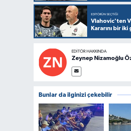
EDITÖRÜN SEÇTIĞI
Vlahovic'ten V
Kararını bir ik
EDITÖR HAKKINDA
Zeynep Nizamoğlu Ö
Bunlar da ilginizi çekebilir