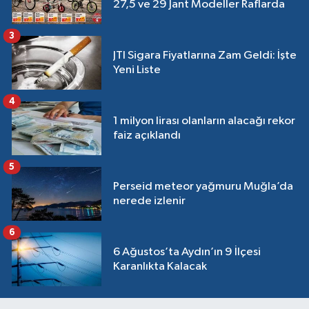
27,5 ve 29 Jant Modeller Raflarda
3
JTI Sigara Fiyatlarına Zam Geldi: İşte
Yeni Liste
4
1 milyon lirası olanların alacağı rekor
faiz açıklandı
5
Perseid meteor yağmuru Muğla’da
nerede izlenir
6
6 Ağustos’ta Aydın’ın 9 İlçesi
Karanlıkta Kalacak