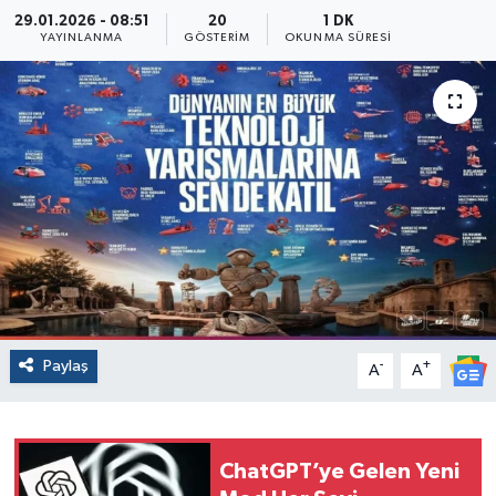
29.01.2026 - 08:51
20
1 DK
YAYINLANMA
GÖSTERIM
OKUNMA SÜRESI
Paylaş
-
+
A
A
ChatGPT’ye Gelen Yeni