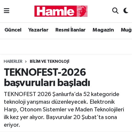
Güncel
Muğla Nöbetçi Eczaneler
Güncel
Yazarlar
Resmi İlanlar
Magazin
Muğ
Yazarlar
Muğla Hava Durumu
Resmi İlanlar
Muğla Namaz Vakitleri
HABERLER
BILIM VE TEKNOLOJI
Magazin
Muğla Trafik Yoğunluk Haritası
TEKNOFEST-2026
başvuruları başladı
Muğla Haber
Süper Lig Puan Durumu ve Fikstür
TEKNOFEST 2026 Şanlıurfa’da 52 kategoride
Siyaset
Tüm Manşetler
teknoloji yarışması düzenleyecek. Elektronik
Harp, Otonom Sistemler ve Maden Teknolojileri
Son Dakika Haberleri
ilk kez yer alıyor. Başvurular 20 Şubat’ta sona
eriyor.
Haber Arşivi