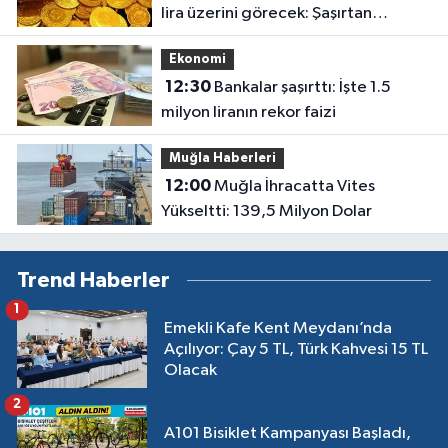
lira üzerini görecek: Şaşırtan
açıklama geldi
Ekonomi
12:30
Bankalar şaşırttı: İşte 1.5
milyon liranın rekor faizi
Muğla Haberleri
12:00
Muğla İhracatta Vites
Yükseltti: 139,5 Milyon Dolar
Trend Haberler
1
Emekli Kafe Kent Meydanı’nda
Açılıyor: Çay 5 TL, Türk Kahvesi 15 TL
Olacak
2
A101 Bisiklet Kampanyası Başladı,