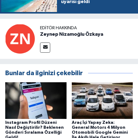
uyarısı geldi
EDITÖR HAKKINDA
Zeynep Nizamoğlu Özkaya
Bunlar da ilginizi çekebilir
Instagram Profil Düzeni
Araç İçi Yapay Zeka:
Nasıl Değiştirilir? Beklenen
General Motors 4 Milyon
Gönderi Sıralama Özelliği
Otomobili Google Gemini
Geldi!
İle Akıllı Hale Getiriyor