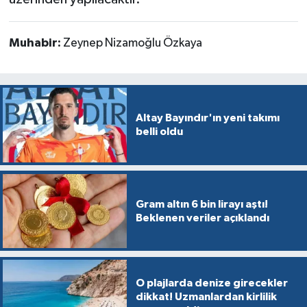
Muhabir:
Zeynep Nizamoğlu Özkaya
Altay Bayındır'ın yeni takımı
belli oldu
Gram altın 6 bin lirayı aştı!
Beklenen veriler açıklandı
O plajlarda denize girecekler
dikkat! Uzmanlardan kirlilik