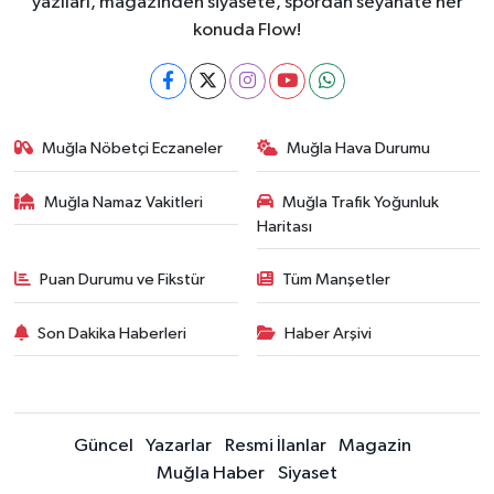
yazıları, magazinden siyasete, spordan seyahate her
konuda Flow!
Muğla Nöbetçi Eczaneler
Muğla Hava Durumu
Muğla Namaz Vakitleri
Muğla Trafik Yoğunluk
Haritası
Puan Durumu ve Fikstür
Tüm Manşetler
Son Dakika Haberleri
Haber Arşivi
Güncel
Yazarlar
Resmi İlanlar
Magazin
Muğla Haber
Siyaset