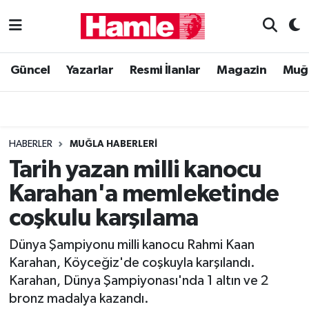
Güncel
Muğla Nöbetçi Eczaneler
Güncel
Yazarlar
Resmi İlanlar
Magazin
Muğ
Yazarlar
Muğla Hava Durumu
Resmi İlanlar
Muğla Namaz Vakitleri
HABERLER
MUĞLA HABERLERI
Magazin
Muğla Trafik Yoğunluk Haritası
Tarih yazan milli kanocu
Karahan'a memleketinde
Muğla Haber
Süper Lig Puan Durumu ve Fikstür
coşkulu karşılama
Siyaset
Tüm Manşetler
Dünya Şampiyonu milli kanocu Rahmi Kaan
Karahan, Köyceğiz'de coşkuyla karşılandı.
Son Dakika Haberleri
Karahan, Dünya Şampiyonası'nda 1 altın ve 2
bronz madalya kazandı.
Haber Arşivi