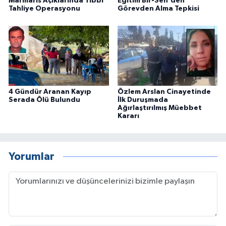
Marmaris Açıklarında Tıbbi
Eğitim Bir-Sen'den
Tahliye Operasyonu
Görevden Alma Tepkisi
4 Gündür Aranan Kayıp
Özlem Arslan Cinayetinde
Serada Ölü Bulundu
İlk Duruşmada
Ağırlaştırılmış Müebbet
Kararı
Yorumlar