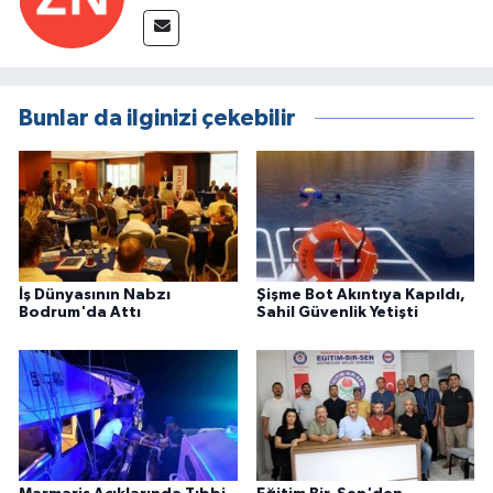
Bunlar da ilginizi çekebilir
İş Dünyasının Nabzı
Şişme Bot Akıntıya Kapıldı,
Bodrum'da Attı
Sahil Güvenlik Yetişti