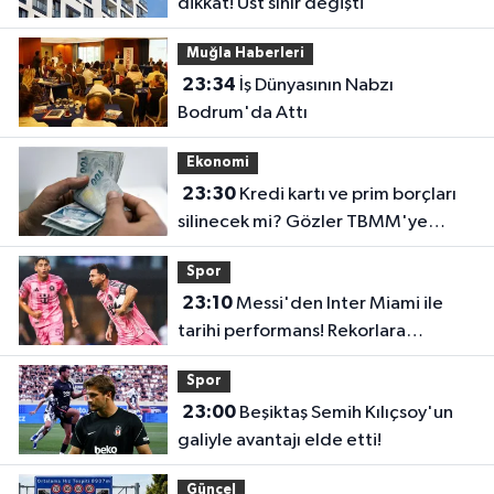
dikkat! Üst sınır değişti
Muğla Haberleri
23:34
İş Dünyasının Nabzı
Bodrum'da Attı
Ekonomi
23:30
Kredi kartı ve prim borçları
silinecek mi? Gözler TBMM'ye
çevrildi
Spor
23:10
Messi'den Inter Miami ile
tarihi performans! Rekorlara
doymuyor
Spor
23:00
Beşiktaş Semih Kılıçsoy'un
galiyle avantajı elde etti!
Güncel