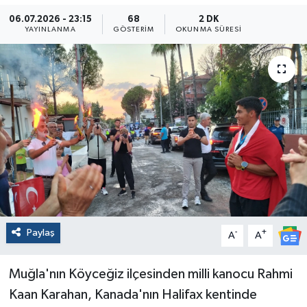
06.07.2026 - 23:15
68
2 DK
YAYINLANMA
GÖSTERIM
OKUNMA SÜRESI
Paylaş
-
+
A
A
Muğla'nın Köyceğiz ilçesinden milli kanocu Rahmi
Kaan Karahan, Kanada'nın Halifax kentinde