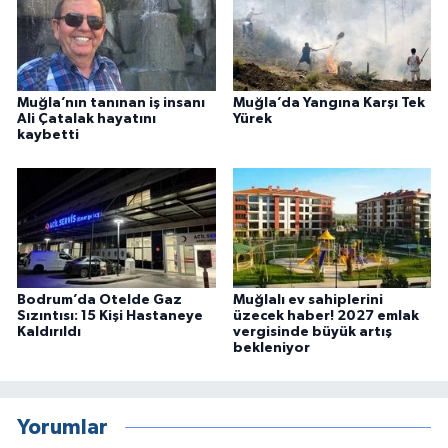
Muğla’nın tanınan iş insanı
Muğla’da Yangına Karşı Tek
Ali Çatalak hayatını
Yürek
kaybetti
Bodrum’da Otelde Gaz
Muğlalı ev sahiplerini
Sızıntısı: 15 Kişi Hastaneye
üzecek haber! 2027 emlak
Kaldırıldı
vergisinde büyük artış
bekleniyor
Yorumlar