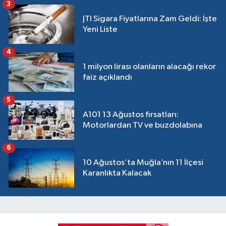
3
JTI Sigara Fiyatlarına Zam Geldi: İşte
Yeni Liste
4
1 milyon lirası olanların alacağı rekor
faiz açıklandı
5
A101 13 Ağustos fırsatları:
Motorlardan TV ve buzdolabına
6
10 Ağustos’ta Muğla’nın 11 İlçesi
Karanlıkta Kalacak