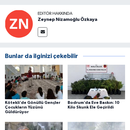
EDITÖR HAKKINDA
Zeynep Nizamoğlu Özkaya
Bunlar da ilginizi çekebilir
Kötekli’de Gönüllü Gençler
Bodrum’da Eve Baskın: 10
Çocukların Yüzünü
Kilo Skunk Ele Geçirildi
Güldürüyor