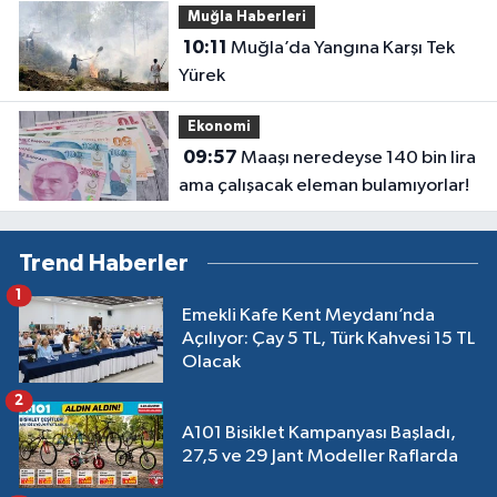
Muğla Haberleri
10:11
Muğla’da Yangına Karşı Tek
Yürek
Ekonomi
09:57
Maaşı neredeyse 140 bin lira
ama çalışacak eleman bulamıyorlar!
Trend Haberler
1
Emekli Kafe Kent Meydanı’nda
Açılıyor: Çay 5 TL, Türk Kahvesi 15 TL
Olacak
2
A101 Bisiklet Kampanyası Başladı,
27,5 ve 29 Jant Modeller Raflarda