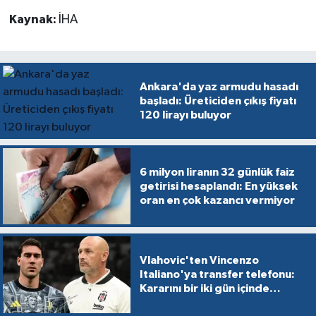
Kaynak:
İHA
Ankara'da yaz armudu hasadı
başladı: Üreticiden çıkış fiyatı
120 lirayı buluyor
6 milyon liranın 32 günlük faiz
getirisi hesaplandı: En yüksek
oran en çok kazancı vermiyor
Vlahovic'ten Vincenzo
Italiano'ya transfer telefonu:
Kararını bir iki gün içinde
verecek