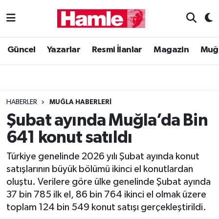
Güncel
Muğla Nöbetçi Eczaneler
Güncel
Yazarlar
Resmi İlanlar
Magazin
Muğ
Yazarlar
Muğla Hava Durumu
Resmi İlanlar
Muğla Namaz Vakitleri
HABERLER
MUĞLA HABERLERI
Magazin
Muğla Trafik Yoğunluk Haritası
Şubat ayında Muğla’da Bin
641 konut satıldı
Muğla Haber
Süper Lig Puan Durumu ve Fikstür
Türkiye genelinde 2026 yılı Şubat ayında konut
Siyaset
Tüm Manşetler
satışlarının büyük bölümü ikinci el konutlardan
oluştu. Verilere göre ülke genelinde Şubat ayında
Son Dakika Haberleri
37 bin 785 ilk el, 86 bin 764 ikinci el olmak üzere
toplam 124 bin 549 konut satışı gerçekleştirildi.
Haber Arşivi