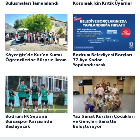
Buluşmaları Tamamlandı
Korumak İçin Kritik Uyarılar
Köyceğiz’de Kur’an Kursu
Bodrum Belediyesi Borçları
Öğrencilerine Sürpriz İkram
72 Aya Kadar
Yapılandıracak
Bodrum FK Sezona
Yaz Sanat Kursları Çocukları
Bursaspor Karşısında
ve Gençleri Sanatla
Başlayacak
Buluşturuyor