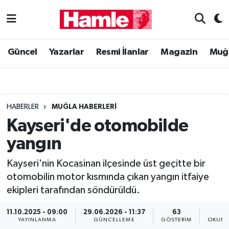
Güncel
Muğla Nöbetçi Eczaneler
Güncel
Yazarlar
Resmi İlanlar
Magazin
Muğ
Yazarlar
Muğla Hava Durumu
Resmi İlanlar
Muğla Namaz Vakitleri
HABERLER
MUĞLA HABERLERI
Magazin
Muğla Trafik Yoğunluk Haritası
Kayseri'de otomobilde
yangın
Muğla Haber
Süper Lig Puan Durumu ve Fikstür
Kayseri'nin Kocasinan ilçesinde üst geçitte bir
Siyaset
Tüm Manşetler
otomobilin motor kısmında çıkan yangın itfaiye
ekipleri tarafından söndürüldü.
Son Dakika Haberleri
11.10.2025 - 09:00
29.06.2026 - 11:37
63
1
Haber Arşivi
YAYINLANMA
GÜNCELLEME
GÖSTERIM
OKUNM