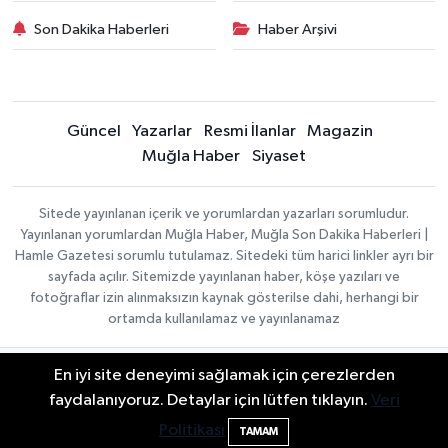
Son Dakika Haberleri
Haber Arşivi
Güncel
Yazarlar
Resmi İlanlar
Magazin
Muğla Haber
Siyaset
Sitede yayınlanan içerik ve yorumlardan yazarları sorumludur.
Yayınlanan yorumlardan Muğla Haber, Muğla Son Dakika Haberleri |
Hamle Gazetesi sorumlu tutulamaz. Sitedeki tüm harici linkler ayrı bir
sayfada açılır. Sitemizde yayınlanan haber, köşe yazıları ve
fotoğraflar izin alınmaksızın kaynak gösterilse dahi, herhangi bir
ortamda kullanılamaz ve yayınlanamaz
En iyi site deneyimi sağlamak için çerezlerden
Gizlilik Sözleşmesi
Haber Yazılımı:
TE Bilişim
Veri Politikası
faydalanıyoruz. Detaylar için lütfen tıklayın.
Veri
| Copyright © 2026
Yayın İlkeleri
Politikası
TAMAM