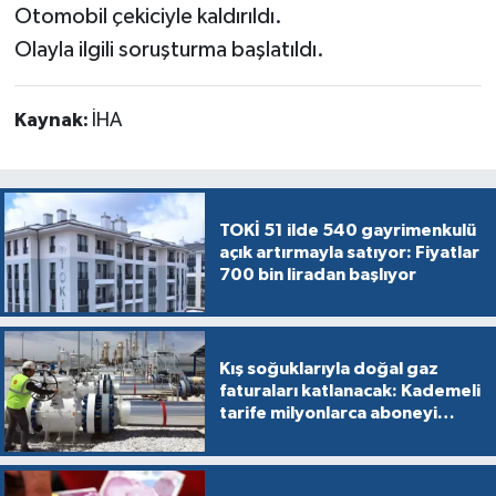
Otomobil çekiciyle kaldırıldı.
Olayla ilgili soruşturma başlatıldı.
Kaynak:
İHA
TOKİ 51 ilde 540 gayrimenkulü
açık artırmayla satıyor: Fiyatlar
700 bin liradan başlıyor
Kış soğuklarıyla doğal gaz
faturaları katlanacak: Kademeli
tarife milyonlarca aboneyi
vurabilir