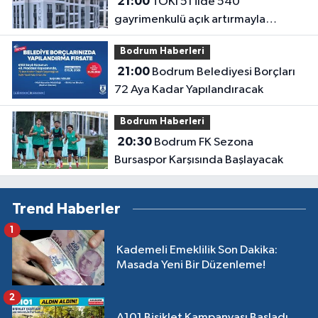
21:00
TOKİ 51 ilde 540
gayrimenkulü açık artırmayla
satıyor: Fiyatlar 700 bin liradan
Bodrum Haberleri
başlıyor
21:00
Bodrum Belediyesi Borçları
72 Aya Kadar Yapılandıracak
Bodrum Haberleri
20:30
Bodrum FK Sezona
Bursaspor Karşısında Başlayacak
Trend Haberler
1
Kademeli Emeklilik Son Dakika:
Masada Yeni Bir Düzenleme!
2
A101 Bisiklet Kampanyası Başladı,