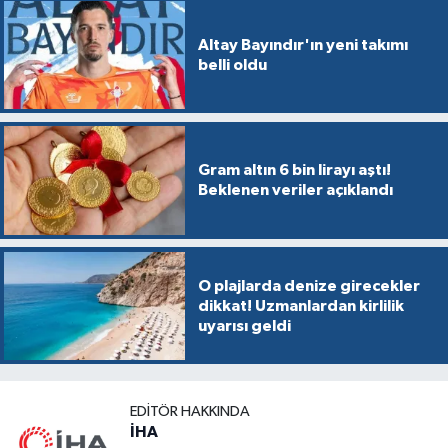
Altay Bayındır'ın yeni takımı
belli oldu
Gram altın 6 bin lirayı aştı!
Beklenen veriler açıklandı
O plajlarda denize girecekler
dikkat! Uzmanlardan kirlilik
uyarısı geldi
EDITÖR HAKKINDA
İHA