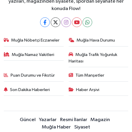
yazıları, magazinden siyasete, spordan seyahate her
konuda Flow!
Muğla Nöbetçi Eczaneler
Muğla Hava Durumu
Muğla Namaz Vakitleri
Muğla Trafik Yoğunluk
Haritası
Puan Durumu ve Fikstür
Tüm Manşetler
Son Dakika Haberleri
Haber Arşivi
Güncel
Yazarlar
Resmi İlanlar
Magazin
Muğla Haber
Siyaset