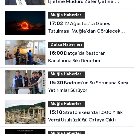
İşletme Müdürü Zafer Çetinel
Hayatını Kaybetti
Muğla Haberleri
17:02
12 Ağustos’ta Güneş
Tutulması: Muğla’dan Görülecek
mi?
Datça Haberleri
16:00
Datça’da Restoran
Bacalarına Sıkı Denetim
Muğla Haberleri
15:30
Bodrum’un Su Sorununa Karşı
Yatırımlar Sürüyor
Muğla Haberleri
15:10
Stratonikeia’da 1.500 Yıllık
Vergi Usulsüzlüğü Ortaya Çıktı
Muğla Haberleri