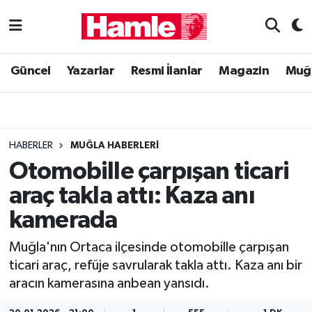
Güncel
Muğla Nöbetçi Eczaneler
Güncel
Yazarlar
Resmi İlanlar
Magazin
Muğ
Yazarlar
Muğla Hava Durumu
Resmi İlanlar
Muğla Namaz Vakitleri
HABERLER
MUĞLA HABERLERI
Magazin
Muğla Trafik Yoğunluk Haritası
Otomobille çarpışan ticari
araç takla attı: Kaza anı
Muğla Haber
Süper Lig Puan Durumu ve Fikstür
kamerada
Siyaset
Tüm Manşetler
Muğla'nın Ortaca ilçesinde otomobille çarpışan
ticari araç, refüje savrularak takla attı. Kaza anı bir
Son Dakika Haberleri
aracın kamerasına anbean yansıdı.
Haber Arşivi