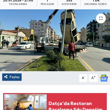
20.01.2026 - 21:00
1
555
1 DK
YAYINLANMA
PAYLAŞIM
GÖSTERIM
OKUNMA SÜRESI
Paylaş
-
+
A
A
Datça’da Restoran
Bacalarına Sıkı Denetim