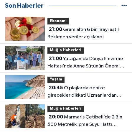
Son Haberler
Ekonomi
21:00
Gram altın 6 bin lirayı aştı!
Beklenen veriler açıklandı
Muğla Haberleri
21:00
Yatağan’da Dünya Emzirme
Haftası’nda Anne Sütünün Önemi
Anlatıldı
Yaşam
20:45
O plajlarda denize
girecekler dikkat! Uzmanlardan
kirlilik uyarısı geldi
Muğla Haberleri
20:00
Marmaris Çetibeli’de 2 Bin
500 Metrelik İçme Suyu Hattı
Yenileniyor