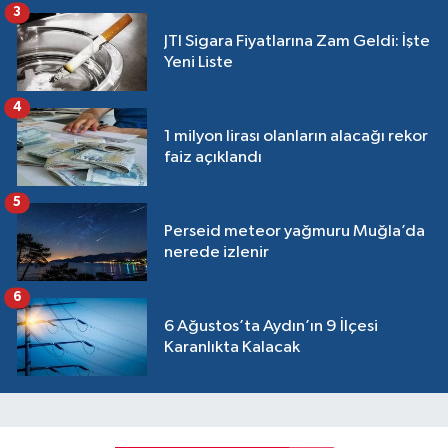
3
JTI Sigara Fiyatlarına Zam Geldi: İşte
Yeni Liste
4
1 milyon lirası olanların alacağı rekor
faiz açıklandı
5
Perseid meteor yağmuru Muğla’da
nerede izlenir
6
6 Ağustos’ta Aydın’ın 9 İlçesi
Karanlıkta Kalacak