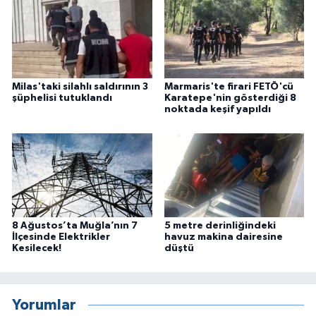
Milas'taki silahlı saldırının 3
Marmaris'te firari FETÖ'cü
şüphelisi tutuklandı
Karatepe'nin gösterdiği 8
noktada keşif yapıldı
8 Ağustos’ta Muğla’nın 7
5 metre derinliğindeki
İlçesinde Elektrikler
havuz makina dairesine
Kesilecek!
düştü
Yorumlar