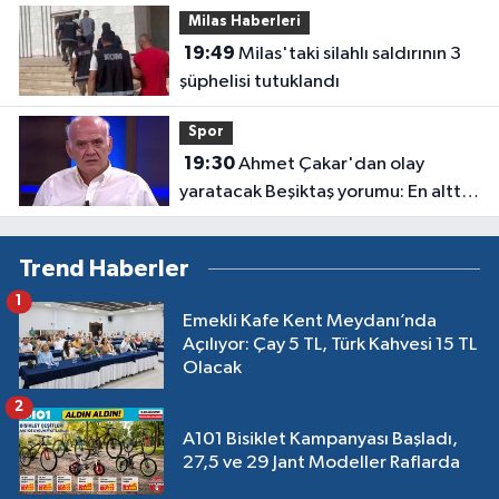
Milas Haberleri
19:49
Milas'taki silahlı saldırının 3
şüphelisi tutuklandı
Spor
19:30
Ahmet Çakar'dan olay
yaratacak Beşiktaş yorumu: En altta
olurlar
Trend Haberler
1
Emekli Kafe Kent Meydanı’nda
Açılıyor: Çay 5 TL, Türk Kahvesi 15 TL
Olacak
2
A101 Bisiklet Kampanyası Başladı,
27,5 ve 29 Jant Modeller Raflarda