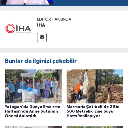
EDITÖR HAKKINDA
İHA
Bunlar da ilginizi çekebilir
Yatağan’da Dünya Emzirme
Marmaris Çetibeli’de 2 Bin
Haftası’nda Anne Sütünün
500 Metrelik İçme Suyu
Önemi Anlatıldı
Hattı Yenileniyor