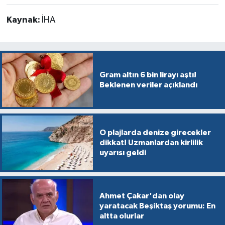
Kaynak:
İHA
Gram altın 6 bin lirayı aştı!
Beklenen veriler açıklandı
O plajlarda denize girecekler
dikkat! Uzmanlardan kirlilik
uyarısı geldi
Ahmet Çakar'dan olay
yaratacak Beşiktaş yorumu: En
altta olurlar