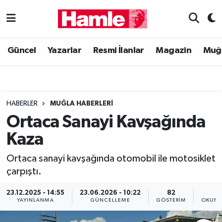
Güncel
Muğla Nöbetçi Eczaneler
Güncel
Yazarlar
Resmi İlanlar
Magazin
Muğ
Yazarlar
Muğla Hava Durumu
Resmi İlanlar
Muğla Namaz Vakitleri
HABERLER
MUĞLA HABERLERI
Magazin
Muğla Trafik Yoğunluk Haritası
Ortaca Sanayi Kavşağında
Kaza
Muğla Haber
Süper Lig Puan Durumu ve Fikstür
Ortaca sanayi kavşağında otomobil ile motosiklet
Siyaset
Tüm Manşetler
çarpıştı.
Son Dakika Haberleri
23.12.2025 - 14:55
23.06.2026 - 10:22
82
1
YAYINLANMA
GÜNCELLEME
GÖSTERIM
OKUNM
Haber Arşivi