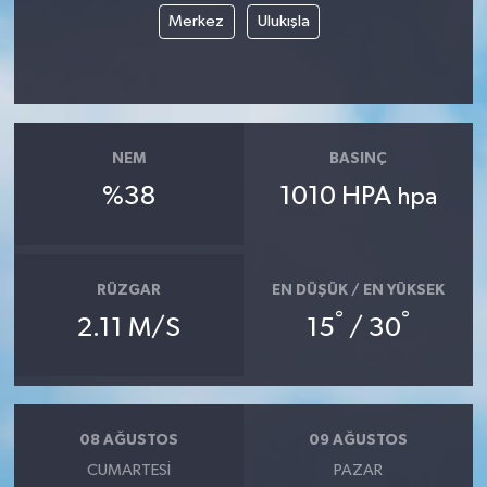
Merkez
Ulukışla
NEM
BASINÇ
%38
1010 HPA
hpa
RÜZGAR
EN DÜŞÜK / EN YÜKSEK
°
°
2.11 M/S
15
/ 30
08 AĞUSTOS
09 AĞUSTOS
CUMARTESI
PAZAR