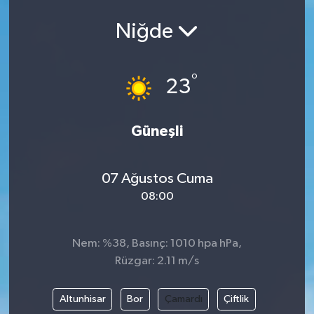
Niğde
°
23
Güneşli
07 Ağustos Cuma
08:00
Nem: %38, Basınç: 1010 hpa hPa,
Rüzgar: 2.11 m/s
Altunhisar
Bor
Çamardı
Çiftlik