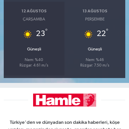
12 AĞUSTOS
13 AĞUSTOS
ÇARŞAMBA
PERŞEMBE
°
°
23
22
Güneşli
Güneşli
Nem: %40
Nem: %46
Rüzgar: 4.61 m/s
Rüzgar: 7.50 m/s
Türkiye'den ve dünyadan son dakika haberleri, köşe