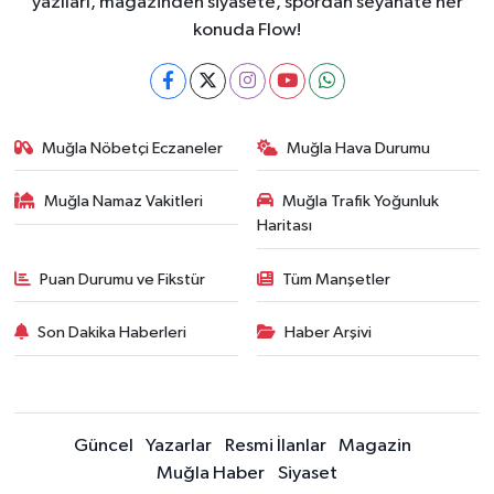
yazıları, magazinden siyasete, spordan seyahate her
konuda Flow!
Muğla Nöbetçi Eczaneler
Muğla Hava Durumu
Muğla Namaz Vakitleri
Muğla Trafik Yoğunluk
Haritası
Puan Durumu ve Fikstür
Tüm Manşetler
Son Dakika Haberleri
Haber Arşivi
Güncel
Yazarlar
Resmi İlanlar
Magazin
Muğla Haber
Siyaset