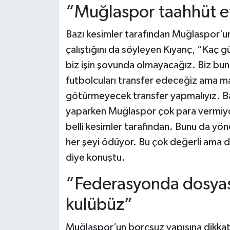
“Muğlaspor taahhüt et
Bazı kesimler tarafından Muğlaspor’un
çalıştığını da söyleyen Kıyanç, “Kaç 
biz işin şovunda olmayacağız. Biz buna
futbolcuları transfer edeceğiz ama mal
götürmeyecek transfer yapmalıyız. Bakı
yaparken Muğlaspor çok para vermiyor 
belli kesimler tarafından. Bunu da yö
her şeyi ödüyor. Bu çok değerli ama di
diye konuştu.
“Federasyonda dosyası
kulübüz”
Muğlaspor’un borçsuz yapısına dikkat 