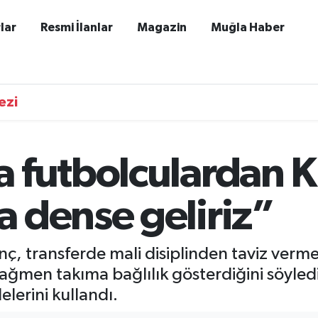
lar
Resmi İlanlar
Magazin
Muğla Haber
ezi
 futbolculardan K
 dense geliriz”
, transferde mali disiplinden taviz vermey
 rağmen takıma bağlılık gösterdiğini söyle
elerini kullandı.