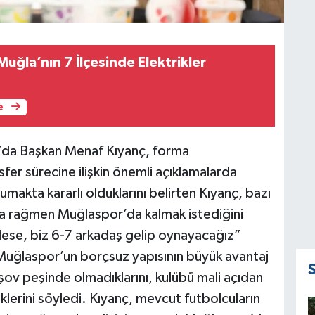
uğla’nın 7 İlçesinde Elektrikler
e
r’da Başkan Menaf Kıyanç, forma
sfer sürecine ilişkin önemli açıklamalarda
makta kararlı olduklarını belirten Kıyanç, bazı
ına rağmen Muğlaspor’da kalmak istediğini
ese, biz 6-7 arkadaş gelip oynayacağız”
 Muğlaspor’un borçsuz yapısının büyük avantaj
şov peşinde olmadıklarını, kulübü mali açıdan
klerini söyledi. Kıyanç, mevcut futbolcuların