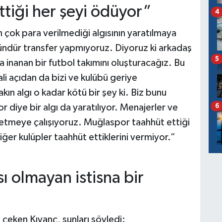
tiği her şeyi ödüyor”
4
 çok para verilmediği algısının yaratılmaya
gündür transfer yapmıyoruz. Diyoruz ki arkadaş
5
 inanan bir futbol takımını oluşturacağız. Bu
i açıdan da bizi ve kulübü geriye
n algı o kadar kötü bir şey ki. Biz bunu
6
diye bir algı da yaratılıyor. Menajerler ve
netmeye çalışıyoruz. Muğlaspor taahhüt ettiği
ğer kulüpler taahhüt ettiklerini vermiyor.”
 olmayan istisna bir
çeken Kıyanç, şunları söyledi: