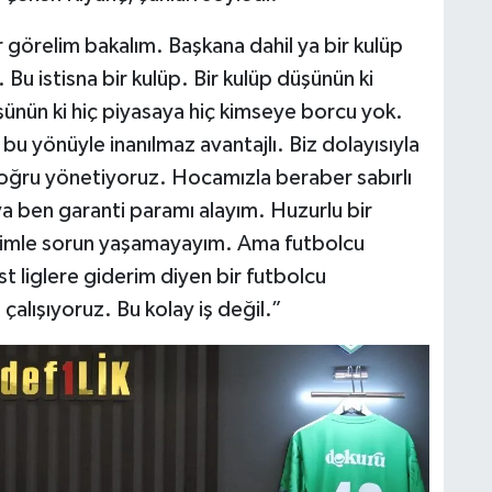
 görelim bakalım. Başkana dahil ya bir kulüp
u istisna bir kulüp. Bir kulüp düşünün ki
şünün ki hiç piyasaya hiç kimseye borcu yok.
bu yönüyle inanılmaz avantajlı. Biz dolayısıyla
oğru yönetiyoruz. Hocamızla beraber sabırlı
ya ben garanti paramı alayım. Huzurlu bir
timle sorun yaşamayayım. Ama futbolcu
t liglere giderim diyen bir futbolcu
 çalışıyoruz. Bu kolay iş değil.”