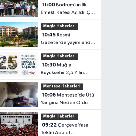
11:00
Bodrum’un İlk
Emekli Kafesi Açıldı: Çay
5 TL
Muğla Haberleri
10:45
Resmî
Gazete'de yayımlandı:
Muğla'da taşınmazı
Muğla Haberleri
bulunanları ilgilendiren
10:30
Muğla
uygulama resmen
Büyükşehir 2,5 Yılın
başladı
Karnesini Açıklayacak
Menteşe Haberleri
10:06
Menteşe’de Ütü
Yangına Neden Oldu
Muğla Haberleri
09:22
Çerçeve Yasa
Teklifi Adalet