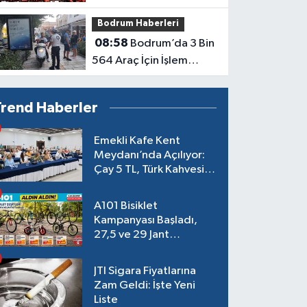
Komisyonu’nda Kabul
Bodrum Haberleri
Edildi
08:58
Bodrum’da 3 Bin
564 Araç İçin İşlem
Başlatıldı
Trend Haberler
Emekli Kafe Kent
Meydanı’nda Açılıyor:
Çay 5 TL, Türk Kahvesi
15 TL Olacak
A101 Bisiklet
Kampanyası Başladı,
27,5 ve 29 Jant
Modeller Raflarda
JTI Sigara Fiyatlarına
Zam Geldi: İşte Yeni
Liste