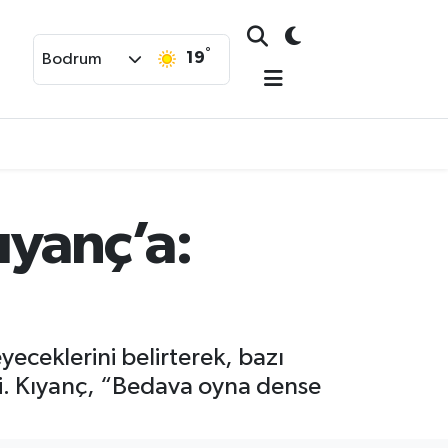
°
19
Bodrum
ıyanç’a:
eceklerini belirterek, bazı
di. Kıyanç, “Bedava oyna dense