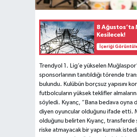
8 Ağustos’ta M
Kesilecek!
İçeriği Görüntül
Trendyol 1. Lig’e yükselen Muğlaspo
sponsorlarının tanıtıldığı törende tran
bulundu. Kulübün borçsuz yapısını koru
futbolcuların yüksek teklifler almalar
söyledi. Kıyanç, “Bana bedava oyna d
diyen oyuncular olduğunu ifade etti.
olduğunu belirten Kıyanç, transferde 
riske atmayacak bir yapı kurmak istedi