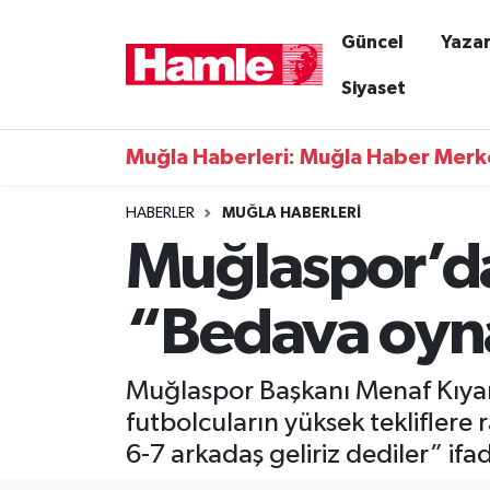
Güncel
Yazar
Güncel
Muğla Nöbetçi Eczaneler
Siyaset
Yazarlar
Muğla Hava Durumu
Muğla Haberleri: Muğla Haber Merk
Resmi İlanlar
Muğla Namaz Vakitleri
HABERLER
MUĞLA HABERLERI
Muğlaspor’da
Magazin
Muğla Trafik Yoğunluk Haritası
Muğla Haber
Süper Lig Puan Durumu ve Fikstür
“Bedava oyna
Siyaset
Tüm Manşetler
Muğlaspor Başkanı Menaf Kıyanç
Son Dakika Haberleri
futbolcuların yüksek tekliflere
6-7 arkadaş geliriz dediler” ifad
Haber Arşivi