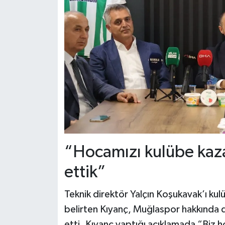
“Hocamızı kulübe kaza
ettik”
Teknik direktör Yalçın Koşukavak’ı kul
belirten Kıyanç, Muğlaspor hakkında d
etti. Kıyanç yaptığı açıklamada “Biz 