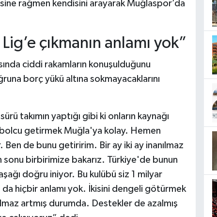
sine rağmen kendisini arayarak Muğlaspor’da
 Lig’e çıkmanın anlamı yok”
sında ciddi rakamların konuşulduğunu
 uğruna borç yükü altına sokmayacaklarını
rü takımın yaptığı gibi ki onların kaynağı
futbolcu getirmek Muğla'ya kolay. Hemen
r. Ben de bunu getiririm. Bir ay iki ay inanılmaz
on sonu birbirimize bakarız. Türkiye'de bunun
aşağı doğru iniyor. Bu kulübü siz 1 milyar
 da hiçbir anlamı yok. İkisini dengeli götürmek
anılmaz artmış durumda. Destekler de azalmış