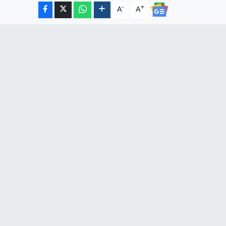
-
+
A
A