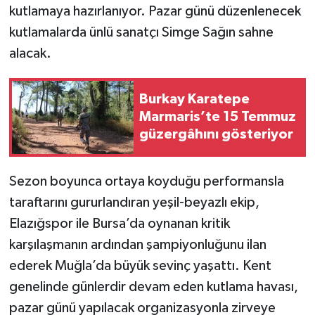
kutlamaya hazırlanıyor. Pazar günü düzenlenecek
kutlamalarda ünlü sanatçı Simge Sağın sahne
alacak.
Burkay Karatepe
Marmaris’te 15 Temmuz
güzergâhını gösteriyor
Sezon boyunca ortaya koyduğu performansla
taraftarını gururlandıran yeşil-beyazlı ekip,
Elazığspor ile Bursa’da oynanan kritik
karşılaşmanın ardından şampiyonluğunu ilan
ederek Muğla’da büyük sevinç yaşattı. Kent
genelinde günlerdir devam eden kutlama havası,
pazar günü yapılacak organizasyonla zirveye