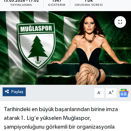
13.05.2026 - 17:02
1347
1 DK
YAYINLANMA
GÖSTERIM
OKUNMA SÜRESI
Paylaş
-
+
A
A
Tarihindeki en büyük başarılarından birine imza
atarak 1. Lig’e yükselen Muğlaspor,
şampiyonluğunu görkemli bir organizasyonla