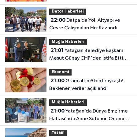
Datça Haberleri
22:00
Datça’da Yol, Altyapı ve
Çevre Çalışmaları Hız Kazandı
Muğla Haberleri
21:01
Yatağan Belediye Başkanı
Mesut Günay CHP'den İstifa Etti
Yeni Parti'ye Katıldı
Ekonomi
21:00
Gram altın 6 bin lirayı aştı!
Beklenen veriler açıklandı
Muğla Haberleri
21:00
Yatağan’da Dünya Emzirme
Haftası’nda Anne Sütünün Önemi
Anlatıldı
Yaşam