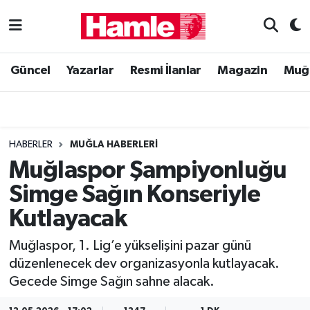
Güncel
Muğla Nöbetçi Eczaneler
Güncel
Yazarlar
Resmi İlanlar
Magazin
Muğ
Yazarlar
Muğla Hava Durumu
Resmi İlanlar
Muğla Namaz Vakitleri
HABERLER
MUĞLA HABERLERI
Magazin
Muğla Trafik Yoğunluk Haritası
Muğlaspor Şampiyonluğu
Simge Sağın Konseriyle
Muğla Haber
Süper Lig Puan Durumu ve Fikstür
Kutlayacak
Siyaset
Tüm Manşetler
Muğlaspor, 1. Lig’e yükselişini pazar günü
düzenlenecek dev organizasyonla kutlayacak.
Son Dakika Haberleri
Gecede Simge Sağın sahne alacak.
Haber Arşivi