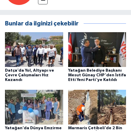
Bunlar da ilginizi çekebilir
Datça’da Yol, Altyapı ve
Yatağan Belediye Başkanı
Çevre Çalışmaları Hız
Mesut Günay CHP'den İstifa
Kazandı
Etti Yeni Parti'ye Katıldı
Yatağan’da Dünya Emzirme
Marmaris Çetibeli’de 2 Bin