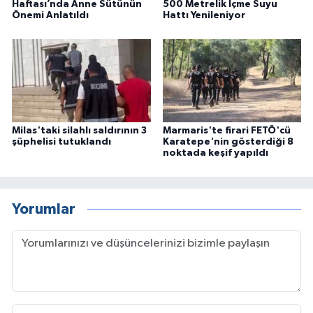
Haftası’nda Anne Sütünün
500 Metrelik İçme Suyu
Önemi Anlatıldı
Hattı Yenileniyor
Milas'taki silahlı saldırının 3
Marmaris'te firari FETÖ'cü
şüphelisi tutuklandı
Karatepe'nin gösterdiği 8
noktada keşif yapıldı
Yorumlar