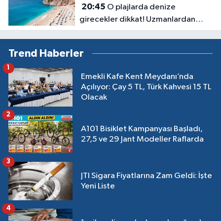
20:45
O plajlarda denize
girecekler dikkat! Uzmanlardan
kirlilik uyarısı geldi
Trend Haberler
1
Emekli Kafe Kent Meydanı’nda
Açılıyor: Çay 5 TL, Türk Kahvesi 15 TL
Olacak
2
A101 Bisiklet Kampanyası Başladı,
27,5 ve 29 Jant Modeller Raflarda
3
JTI Sigara Fiyatlarına Zam Geldi: İşte
Yeni Liste
4