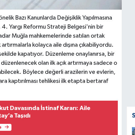
Yönelik Bazı Kanunlarda Değişiklik Yapılmasına
, 4. Yargı Reformu Strateji Belgesi'nin bir
kadar Muğla mahkemelerinde satılan ortak
k artırmalarla kolayca aile dışına çıkabiliyordu.
ir şekilde kapatıyor. Düzenleme onaylanırsa, bir
düzenlenecek olan ilk açık artırmaya sadece o
abilecek. Böylece değerli arazilerin ve evlerin,
ara kaptırılması tehlikesi ilk etapta bertaraf
t Davasında İstinaf Kararı: Aile
ay’a Taşıdı
e