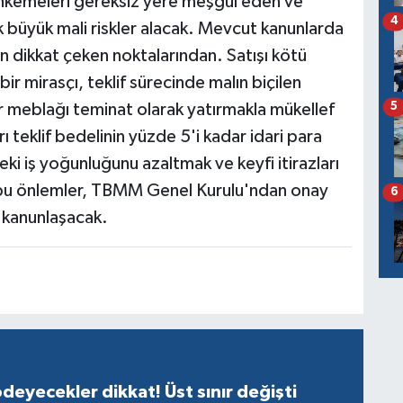
ahkemeleri gereksiz yere meşgul eden ve
4
tık büyük mali riskler alacak. Mevcut kanunlarda
n dikkat çeken noktalarından. Satışı kötü
bir mirasçı, teklif sürecinde malın biçilen
 meblağı teminat olarak yatırmakla mükellef
5
rı teklif bedelinin yüzde 5'i kadar idari para
eki iş yoğunluğunu azaltmak ve keyfi itirazları
n bu önlemler, TBMM Genel Kurulu'ndan onay
6
 kanunlaşacak.
ödeyecekler dikkat! Üst sınır değişti