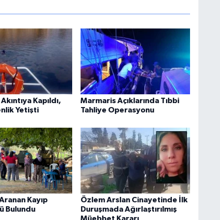
Akıntıya Kapıldı,
Marmaris Açıklarında Tıbbi
nlik Yetişti
Tahliye Operasyonu
Aranan Kayıp
Özlem Arslan Cinayetinde İlk
ü Bulundu
Duruşmada Ağırlaştırılmış
Müebbet Kararı