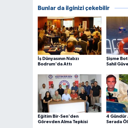
Bunlar da ilginizi çekebilir
İş Dünyasının Nabzı
Şişme Bot 
Bodrum'da Attı
Sahil Güve
Eğitim Bir-Sen'den
4 Gündür 
Görevden Alma Tepkisi
Serada Öl