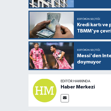
EDITÖRÜN SEÇTIĞI
Kredi kartı ve 
TBMM'ye çevri
EDITÖRÜN SEÇTIĞI
Messi'den Inte
doymuyor
EDITÖR HAKKINDA
Haber Merkezi