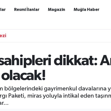
lar
Resmi İlanlar
Magazin
Muğla Haber
ezi
sahipleri dikkat: A
 olacak!
m bölgelerindeki gayrimenkul davalarına ye
 Paketi, miras yoluyla intikal eden taşınm
r...