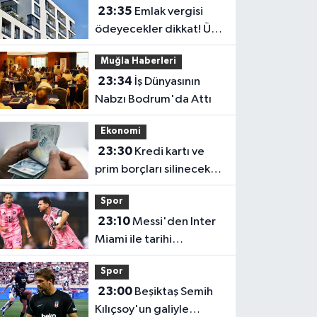
23:35
Emlak vergisi
ödeyecekler dikkat! Üst
sınır değişti
Muğla Haberleri
23:34
İş Dünyasının
Nabzı Bodrum'da Attı
Ekonomi
23:30
Kredi kartı ve
prim borçları silinecek
mi? Gözler TBMM'ye
Spor
çevrildi
23:10
Messi'den Inter
Miami ile tarihi
performans! Rekorlara
Spor
doymuyor
23:00
Beşiktaş Semih
Kılıçsoy'un galiyle