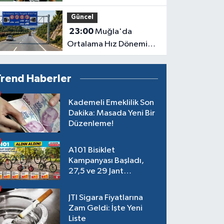
avantajı elde etti!
Güncel
23:00
Muğla'da
Ortalama Hız Dönemi
Başlıyor
Trend Haberler
Kademeli Emeklilik Son
Dakika: Masada Yeni Bir
Düzenleme!
A101 Bisiklet
Kampanyası Başladı,
27,5 ve 29 Jant
Modeller Raflarda
JTI Sigara Fiyatlarına
Zam Geldi: İşte Yeni
Liste