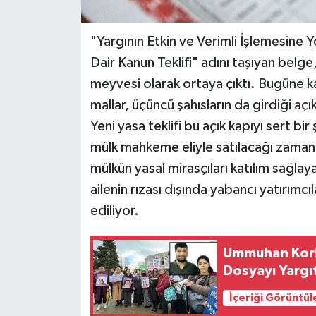
"Yargının Etkin ve Verimli İşlemesine 
Dair Kanun Teklifi" adını taşıyan belge
meyvesi olarak ortaya çıktı. Bugüne 
mallar, üçüncü şahısların da girdiği açı
Yeni yasa teklifi bu açık kapıyı sert b
mülk mahkeme eliyle satılacağı zaman 
mülkün yasal mirasçıları katılım sağlay
ailenin rızası dışında yabancı yatırımcıl
ediliyor.
Ummuhan Korku
Dosyayı Yargıt
İçeriği Görüntül