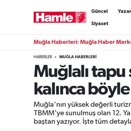
Güncel
Yazar
Güncel
Muğla Nöbetçi Eczaneler
Siyaset
Yazarlar
Muğla Hava Durumu
Muğla Haberleri: Muğla Haber Merk
Resmi İlanlar
Muğla Namaz Vakitleri
HABERLER
MUĞLA HABERLERI
Muğlalı tapu 
Magazin
Muğla Trafik Yoğunluk Haritası
Muğla Haber
Süper Lig Puan Durumu ve Fikstür
kalınca böyle
Siyaset
Tüm Manşetler
Muğla'nın yüksek değerli turiz
Son Dakika Haberleri
TBMM'ye sunulmuş olan 12. Yargı
baştan yazıyor. İşte tüm detayla
Haber Arşivi