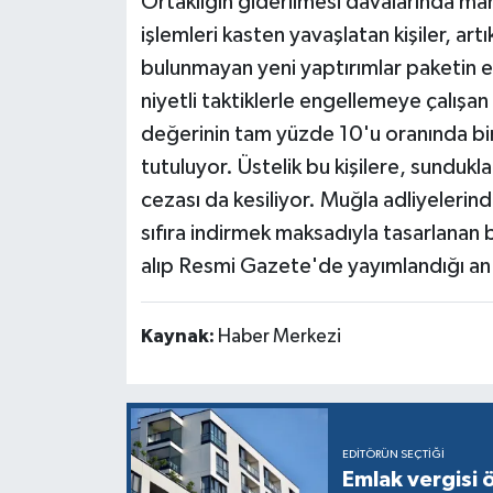
Ortaklığın giderilmesi davalarında m
işlemleri kasten yavaşlatan kişiler, ar
bulunmayan yeni yaptırımlar paketin e
niyetli taktiklerle engellemeye çalışan 
değerinin tam yüzde 10'u oranında bir
tutuluyor. Üstelik bu kişilere, sundukla
cezası da kesiliyor. Muğla adliyelerind
sıfıra indirmek maksadıyla tasarlana
alıp Resmi Gazete'de yayımlandığı an
Kaynak:
Haber Merkezi
EDITÖRÜN SEÇTIĞI
Emlak vergisi 