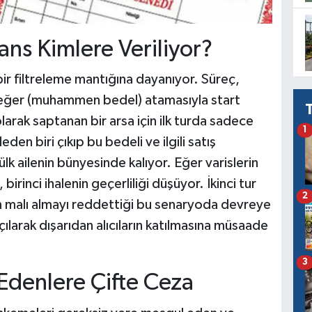
ans Kimlere Veriliyor?
ir filtreleme mantığına dayanıyor. Süreç,
değer (muhammen bedel) atamasıyla start
olarak saptanan bir arsa için ilk turda sadece
1
eden biri çıkıp bu bedeli ve ilgili satış
k ailenin bünyesinde kalıyor. Eğer varislerin
irinci ihalenin geçerliliği düşüyor. İkinci tur
2
ın malı almayı reddettiği bu senaryoda devreye
çılarak dışarıdan alıcıların katılmasına müsaade
3
Edenlere Çifte Ceza