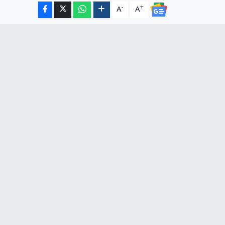
-
+
A
A