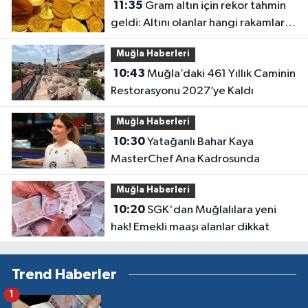
11:35
Gram altın için rekor tahmin
geldi: Altını olanlar hangi rakamları
görecek?
Muğla Haberleri
10:43
Muğla’daki 461 Yıllık Caminin
Restorasyonu 2027’ye Kaldı
Muğla Haberleri
10:30
Yatağanlı Bahar Kaya
MasterChef Ana Kadrosunda
Muğla Haberleri
10:20
SGK'dan Muğlalılara yeni
hak! Emekli maaşı alanlar dikkat
Trend Haberler
1