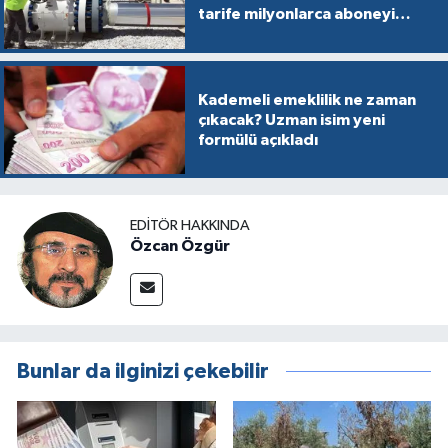
tarife milyonlarca aboneyi
vurabilir
Kademeli emeklilik ne zaman
çıkacak? Uzman isim yeni
formülü açıkladı
EDITÖR HAKKINDA
Özcan Özgür
Bunlar da ilginizi çekebilir