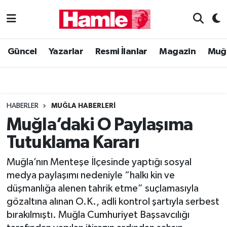
Güncel
Muğla Nöbetçi Eczaneler
Güncel
Yazarlar
Resmi İlanlar
Magazin
Muğ
Yazarlar
Muğla Hava Durumu
Resmi İlanlar
Muğla Namaz Vakitleri
HABERLER
MUĞLA HABERLERI
Magazin
Muğla Trafik Yoğunluk Haritası
Muğla’daki O Paylaşıma
Tutuklama Kararı
Muğla Haber
Süper Lig Puan Durumu ve Fikstür
Muğla’nın Menteşe İlçesinde yaptığı sosyal
Siyaset
Tüm Manşetler
medya paylaşımı nedeniyle “halkı kin ve
düşmanlığa alenen tahrik etme” suçlamasıyla
Son Dakika Haberleri
gözaltına alınan O.K., adli kontrol şartıyla serbest
bırakılmıştı. Muğla Cumhuriyet Başsavcılığı
Haber Arşivi