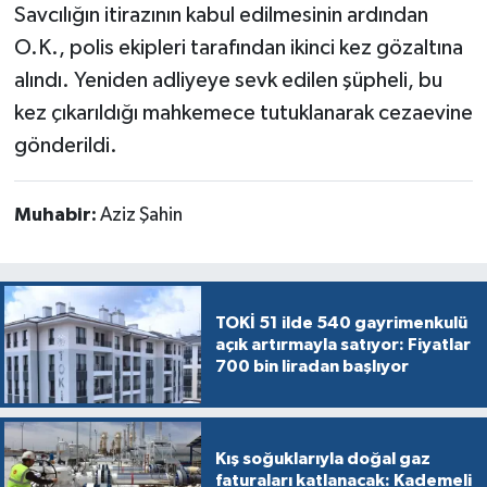
Savcılığın itirazının kabul edilmesinin ardından
O.K., polis ekipleri tarafından ikinci kez gözaltına
alındı. Yeniden adliyeye sevk edilen şüpheli, bu
kez çıkarıldığı mahkemece tutuklanarak cezaevine
gönderildi.
Muhabir:
Aziz Şahin
TOKİ 51 ilde 540 gayrimenkulü
açık artırmayla satıyor: Fiyatlar
700 bin liradan başlıyor
Kış soğuklarıyla doğal gaz
faturaları katlanacak: Kademeli