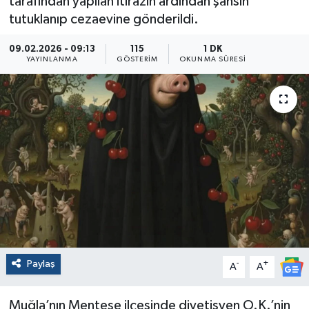
tarafından yapılan itirazın ardından şahsın
tutuklanıp cezaevine gönderildi.
09.02.2026 - 09:13
115
1 DK
YAYINLANMA
GÖSTERIM
OKUNMA SÜRESI
Paylaş
-
+
A
A
Muğla’nın Menteşe ilçesinde diyetisyen O.K.’nin