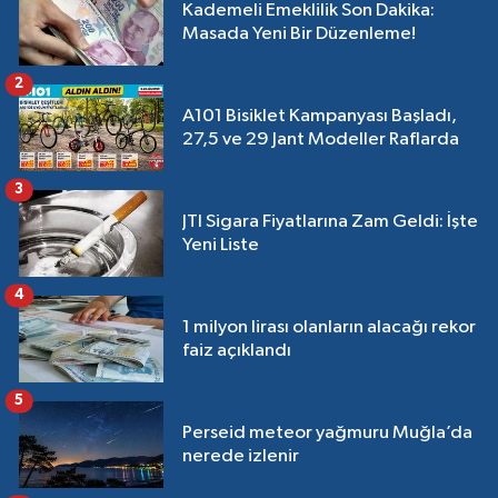
Kademeli Emeklilik Son Dakika:
Masada Yeni Bir Düzenleme!
2
A101 Bisiklet Kampanyası Başladı,
27,5 ve 29 Jant Modeller Raflarda
3
JTI Sigara Fiyatlarına Zam Geldi: İşte
Yeni Liste
4
1 milyon lirası olanların alacağı rekor
faiz açıklandı
5
Perseid meteor yağmuru Muğla’da
nerede izlenir