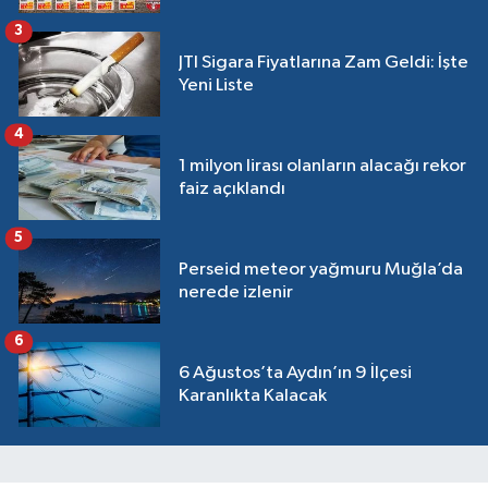
3
JTI Sigara Fiyatlarına Zam Geldi: İşte
Yeni Liste
4
1 milyon lirası olanların alacağı rekor
faiz açıklandı
5
Perseid meteor yağmuru Muğla’da
nerede izlenir
6
6 Ağustos’ta Aydın’ın 9 İlçesi
Karanlıkta Kalacak