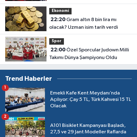
Ekonomi
22:20
Gram altın 8 bin lira mı
olacak? Uzman isim tarih verdi
Spor
22:00
Özel Sporcular Judown Milli
Takımı Dünya Şampiyonu Oldu
Trend Haberler
1
Emekli Kafe Kent Meydanı’nda
Açılıyor: Çay 5 TL, Türk Kahvesi 15 TL
Olacak
2
A101 Bisiklet Kampanyası Başladı,
27,5 ve 29 Jant Modeller Raflarda