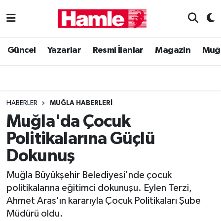
Güncel
Muğla Nöbetçi Eczaneler
Güncel
Yazarlar
Resmi İlanlar
Magazin
Muğ
Yazarlar
Muğla Hava Durumu
Resmi İlanlar
Muğla Namaz Vakitleri
HABERLER
MUĞLA HABERLERI
Magazin
Muğla Trafik Yoğunluk Haritası
Muğla'da Çocuk
Politikalarına Güçlü
Muğla Haber
Süper Lig Puan Durumu ve Fikstür
Dokunuş
Siyaset
Tüm Manşetler
Muğla Büyükşehir Belediyesi'nde çocuk
politikalarına eğitimci dokunuşu. Eylen Terzi,
Son Dakika Haberleri
Ahmet Aras'ın kararıyla Çocuk Politikaları Şube
Müdürü oldu.
Haber Arşivi