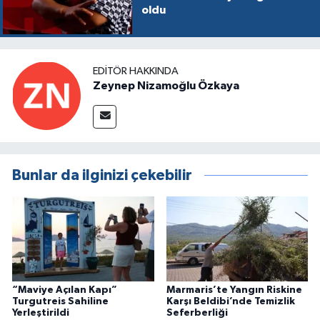
oldu
EDITÖR HAKKINDA
Zeynep Nizamoğlu Özkaya
Bunlar da ilginizi çekebilir
“Maviye Açılan Kapı”
Marmaris’te Yangın Riskine
Turgutreis Sahiline
Karşı Beldibi’nde Temizlik
Yerleştirildi
Seferberliği