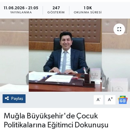
11.06.2026 - 21:05
247
1 DK
YAYINLANMA
GÖSTERIM
OKUNMA SÜRESI
Paylaş
-
+
A
A
Muğla Büyükşehir'de Çocuk
Politikalarına Eğitimci Dokunuşu