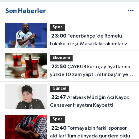
Son Haberler
Spor
23:00
Fenerbahçe'de Romelu
Lukaku ateşi: Masadaki rakamlar ve
transferin detayları belli oldu
Ekonomi
22:50
ÇAYKUR kuru çay fiyatlarına
yüzde 10 zam yaptı: Altınbaş'ın yeni
fiyatı belli oldu
Güncel
22:47
Arabesk Müziğin Acı Kaybı:
Cansever Hayatını Kaybetti
Spor
22:40
Formaya bin farklı sponsor
aldılar! Tüm dünyada gündem oldu