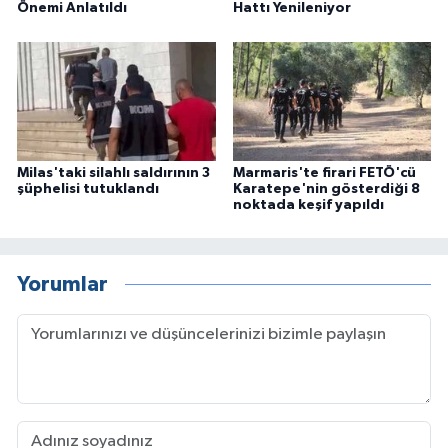
Önemi Anlatıldı
Hattı Yenileniyor
Milas'taki silahlı saldırının 3
Marmaris'te firari FETÖ'cü
şüphelisi tutuklandı
Karatepe'nin gösterdiği 8
noktada keşif yapıldı
Yorumlar