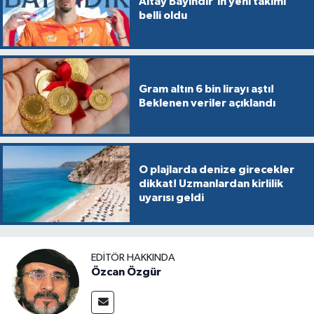
Altay Bayındır'ın yeni takımı
belli oldu
Gram altın 6 bin lirayı aştı!
Beklenen veriler açıklandı
O plajlarda denize girecekler
dikkat! Uzmanlardan kirlilik
uyarısı geldi
EDITÖR HAKKINDA
Özcan Özgür