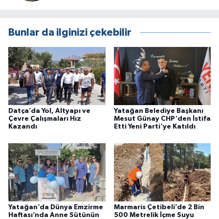
Bunlar da ilginizi çekebilir
Datça’da Yol, Altyapı ve
Yatağan Belediye Başkanı
Çevre Çalışmaları Hız
Mesut Günay CHP'den İstifa
Kazandı
Etti Yeni Parti'ye Katıldı
Yatağan’da Dünya Emzirme
Marmaris Çetibeli’de 2 Bin
Haftası’nda Anne Sütünün
500 Metrelik İçme Suyu