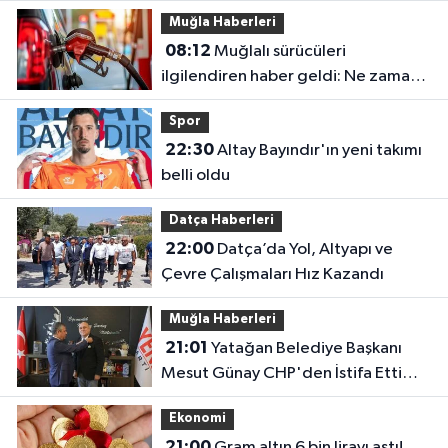
Muğla Haberleri
08:12
Muğlalı sürücüleri
ilgilendiren haber geldi: Ne zaman
indirim gelecek?
Spor
22:30
Altay Bayındır'ın yeni takımı
belli oldu
Datça Haberleri
22:00
Datça’da Yol, Altyapı ve
Çevre Çalışmaları Hız Kazandı
Muğla Haberleri
21:01
Yatağan Belediye Başkanı
Mesut Günay CHP'den İstifa Etti
Yeni Parti'ye Katıldı
Ekonomi
21:00
Gram altın 6 bin lirayı aştı!