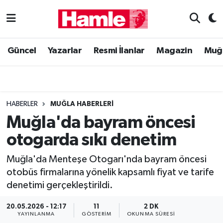
Güncel
Muğla Nöbetçi Eczaneler
Güncel
Yazarlar
Resmi İlanlar
Magazin
Muğ
Yazarlar
Muğla Hava Durumu
Resmi İlanlar
Muğla Namaz Vakitleri
HABERLER
MUĞLA HABERLERI
Magazin
Muğla Trafik Yoğunluk Haritası
Muğla'da bayram öncesi
otogarda sıkı denetim
Muğla Haber
Süper Lig Puan Durumu ve Fikstür
Muğla'da Menteşe Otogarı'nda bayram öncesi
Siyaset
Tüm Manşetler
otobüs firmalarına yönelik kapsamlı fiyat ve tarife
denetimi gerçekleştirildi.
Son Dakika Haberleri
20.05.2026 - 12:17
11
2 DK
Haber Arşivi
YAYINLANMA
GÖSTERIM
OKUNMA SÜRESI