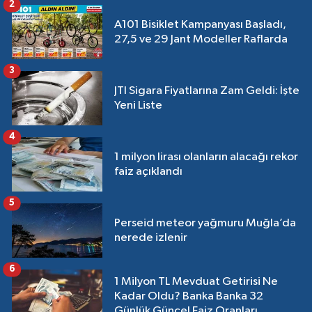
2
A101 Bisiklet Kampanyası Başladı,
27,5 ve 29 Jant Modeller Raflarda
3
JTI Sigara Fiyatlarına Zam Geldi: İşte
Yeni Liste
4
1 milyon lirası olanların alacağı rekor
faiz açıklandı
5
Perseid meteor yağmuru Muğla’da
nerede izlenir
6
1 Milyon TL Mevduat Getirisi Ne
Kadar Oldu? Banka Banka 32
Günlük Güncel Faiz Oranları