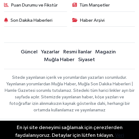
Puan Durumu ve Fikstür
Tüm Manşetler
Son Dakika Haberleri
Haber Arşivi
Güncel
Yazarlar
Resmi İlanlar
Magazin
Muğla Haber
Siyaset
Sitede yayınlanan içerik ve yorumlardan yazarları sorumludur.
Yayınlanan yorumlardan Muğla Haber, Muğla Son Dakika Haberleri |
Hamle Gazetesi sorumlu tutulamaz. Sitedeki tüm harici linkler ayrı bir
sayfada açılır. Sitemizde yayınlanan haber, köşe yazıları ve
fotoğraflar izin alınmaksızın kaynak gösterilse dahi, herhangi bir
ortamda kullanılamaz ve yayınlanamaz
En iyi site deneyimi sağlamak için çerezlerden
Gizlilik Sözleşmesi
Haber Yazılımı:
TE Bilişim
Veri Politikası
faydalanıyoruz. Detaylar için lütfen tıklayın.
Veri
| Copyright © 2026