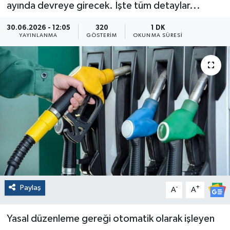
ayında devreye girecek. İşte tüm detaylar...
30.06.2026 - 12:05
320
1 DK
YAYINLANMA
GÖSTERIM
OKUNMA SÜRESI
Paylaş
-
+
A
A
Yasal düzenleme gereği otomatik olarak işleyen