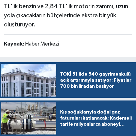
TL'lik benzin ve 2,84 TL'lik motorin zammı, uzun
yola çıkacakların bütçelerinde ekstra bir yük
oluşturuyor.
Kaynak:
Haber Merkezi
TOKİ 51 ilde 540 gayrimenkulü
açık artırmayla satıyor: Fiyatlar
700 bin liradan başlıyor
Kış soğuklarıyla doğal gaz
faturaları katlanacak: Kademeli
tarife milyonlarca aboneyi
vurabilir