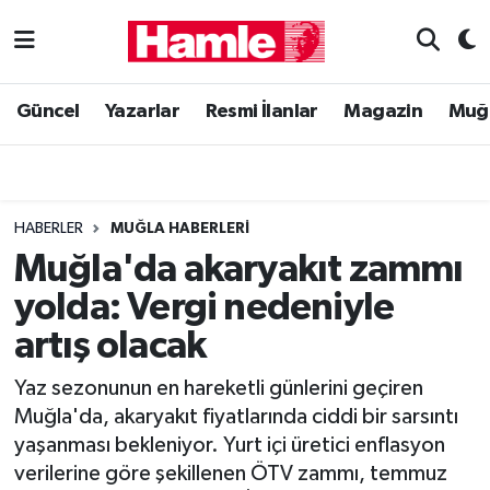
Güncel
Muğla Nöbetçi Eczaneler
Güncel
Yazarlar
Resmi İlanlar
Magazin
Muğ
Yazarlar
Muğla Hava Durumu
Resmi İlanlar
Muğla Namaz Vakitleri
HABERLER
MUĞLA HABERLERI
Magazin
Muğla Trafik Yoğunluk Haritası
Muğla'da akaryakıt zammı
yolda: Vergi nedeniyle
Muğla Haber
Süper Lig Puan Durumu ve Fikstür
artış olacak
Siyaset
Tüm Manşetler
Yaz sezonunun en hareketli günlerini geçiren
Muğla'da, akaryakıt fiyatlarında ciddi bir sarsıntı
Son Dakika Haberleri
yaşanması bekleniyor. Yurt içi üretici enflasyon
verilerine göre şekillenen ÖTV zammı, temmuz
Haber Arşivi