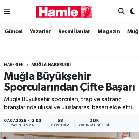
Güncel
Muğla Nöbetçi Eczaneler
Güncel
Yazarlar
Resmi İlanlar
Magazin
Muğ
Yazarlar
Muğla Hava Durumu
Resmi İlanlar
Muğla Namaz Vakitleri
HABERLER
MUĞLA HABERLERI
Magazin
Muğla Trafik Yoğunluk Haritası
Muğla Büyükşehir
Sporcularından Çifte Başarı
Muğla Haber
Süper Lig Puan Durumu ve Fikstür
Muğla Büyükşehir sporcuları, trap ve satranç
Siyaset
Tüm Manşetler
branşlarında ulusal ve uluslararası başarı elde etti.
Son Dakika Haberleri
07.07.2026 - 13:00
68
2 DK
YAYINLANMA
GÖSTERIM
OKUNMA SÜRESI
Haber Arşivi