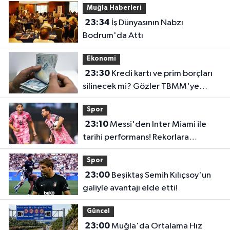
Muğla Haberleri
23:34
İş Dünyasının Nabzı
Bodrum'da Attı
Ekonomi
23:30
Kredi kartı ve prim borçları
silinecek mi? Gözler TBMM'ye
çevrildi
Spor
23:10
Messi'den Inter Miami ile
tarihi performans! Rekorlara
doymuyor
Spor
23:00
Beşiktaş Semih Kılıçsoy'un
galiyle avantajı elde etti!
Güncel
23:00
Muğla'da Ortalama Hız