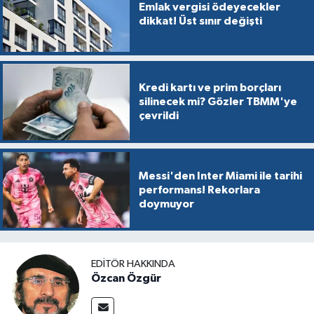
Emlak vergisi ödeyecekler
dikkat! Üst sınır değişti
Kredi kartı ve prim borçları
silinecek mi? Gözler TBMM'ye
çevrildi
Messi'den Inter Miami ile tarihi
performans! Rekorlara
doymuyor
EDITÖR HAKKINDA
Özcan Özgür