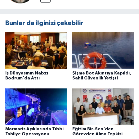
Bunlar da ilginizi çekebilir
İş Dünyasının Nabzı
Şişme Bot Akıntıya Kapıldı,
Bodrum'da Attı
Sahil Güvenlik Yetişti
Marmaris Açıklarında Tıbbi
Eğitim Bir-Sen'den
Tahliye Operasyonu
Görevden Alma Tepkisi