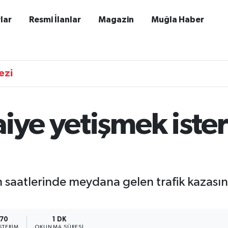
lar
Resmi İlanlar
Magazin
Muğla Haber
ezi
aiye yetişmek iste
h saatlerinde meydana gelen trafik kazası
70
1 DK
TERIM
OKUNMA SÜRESI