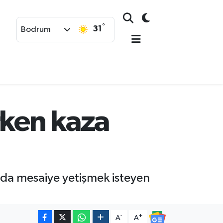
°
31
Bodrum
rken kaza
nda mesaiye yetişmek isteyen
-
+
A
A