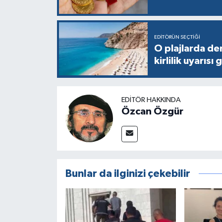
EDITÖRÜN SEÇTIĞI
O plajlarda de
kirlilik uyarısı 
EDITÖR HAKKINDA
Özcan Özgür
Bunlar da ilginizi çekebilir