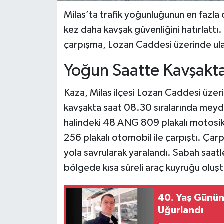
Milas’ta trafik yoğunluğunun en fazla
kez daha kavşak güvenliğini hatırlattı
çarpışma, Lozan Caddesi üzerinde ulaşı
Yoğun Saatte Kavşakt
Kaza, Milas ilçesi Lozan Caddesi üzer
kavşakta saat 08.30 sıralarında meydan
halindeki 48 ANG 809 plakalı motosi
256 plakalı otomobil ile çarpıştı. Çar
yola savrularak yaralandı. Sabah saatl
bölgede kısa süreli araç kuyruğu oluşt
40. Yaş Günün
Uğurlandı