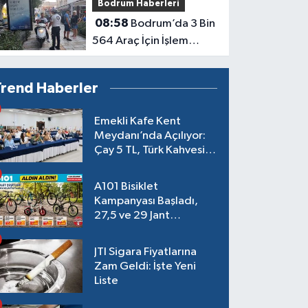
Bodrum Haberleri
Edildi
08:58
Bodrum’da 3 Bin
564 Araç İçin İşlem
Başlatıldı
Trend Haberler
Emekli Kafe Kent
Meydanı’nda Açılıyor:
Çay 5 TL, Türk Kahvesi
15 TL Olacak
A101 Bisiklet
Kampanyası Başladı,
27,5 ve 29 Jant
Modeller Raflarda
JTI Sigara Fiyatlarına
Zam Geldi: İşte Yeni
Liste