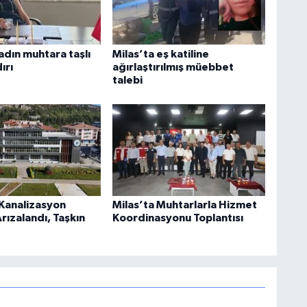
adın muhtara taşlı
Milas’ta eş katiline
ırı
ağırlaştırılmış müebbet
talebi
 Kanalizasyon
Milas’ta Muhtarlarla Hizmet
rızalandı, Taşkın
Koordinasyonu Toplantısı