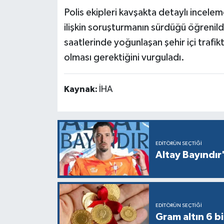
Polis ekipleri kavşakta detaylı incele
ilişkin soruşturmanın sürdüğü öğrenildi
saatlerinde yoğunlaşan şehir içi trafik
olması gerektiğini vurguladı.
Kaynak:
İHA
EDITÖRÜN SEÇTIĞI
Altay Bayındır'
EDITÖRÜN SEÇTIĞI
Gram altın 6 bi