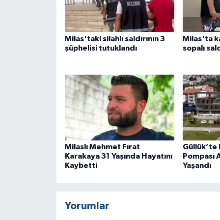
Milas'taki silahlı saldırının 3
Milas'ta k
şüphelisi tutuklandı
sopalı sald
Milaslı Mehmet Fırat
Güllük’te
Karakaya 31 Yaşında Hayatını
Pompası A
Kaybetti
Yaşandı
Yorumlar