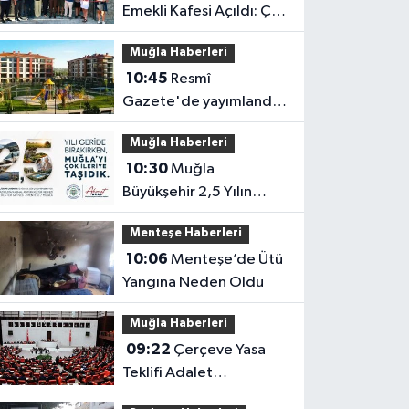
Emekli Kafesi Açıldı: Çay
5 TL
Muğla Haberleri
10:45
Resmî
Gazete'de yayımlandı:
Muğla'da taşınmazı
Muğla Haberleri
bulunanları ilgilendiren
10:30
Muğla
uygulama resmen
Büyükşehir 2,5 Yılın
başladı
Karnesini Açıklayacak
Menteşe Haberleri
10:06
Menteşe’de Ütü
Yangına Neden Oldu
Muğla Haberleri
09:22
Çerçeve Yasa
Teklifi Adalet
Komisyonu’nda Kabul