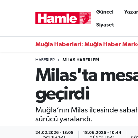
Güncel
Yazar
Güncel
Muğla Nöbetçi Eczaneler
Siyaset
Yazarlar
Muğla Hava Durumu
Muğla Haberleri: Muğla Haber Merk
Resmi İlanlar
Muğla Namaz Vakitleri
HABERLER
MILAS HABERLERI
Milas'ta mes
Magazin
Muğla Trafik Yoğunluk Haritası
Muğla Haber
Süper Lig Puan Durumu ve Fikstür
geçirdi
Siyaset
Tüm Manşetler
Muğla’nın Milas ilçesinde saba
Son Dakika Haberleri
sürücü yaralandı.
Haber Arşivi
24.02.2026 - 13:08
18.06.2026 - 10:44
YAYINLANMA
GÜNCELLEME
GÖS