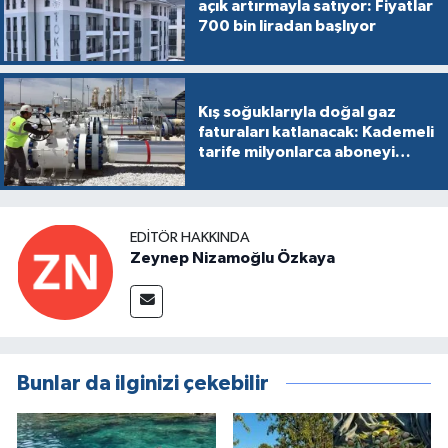
açık artırmayla satıyor: Fiyatlar
700 bin liradan başlıyor
Kış soğuklarıyla doğal gaz
faturaları katlanacak: Kademeli
tarife milyonlarca aboneyi
vurabilir
EDITÖR HAKKINDA
Zeynep Nizamoğlu Özkaya
Bunlar da ilginizi çekebilir