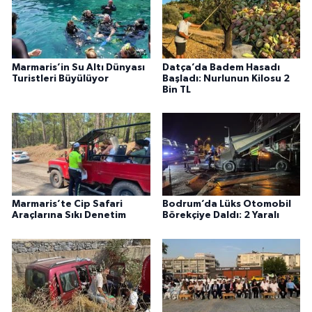
Marmaris’in Su Altı Dünyası
Datça’da Badem Hasadı
Turistleri Büyülüyor
Başladı: Nurlunun Kilosu 2
Bin TL
Marmaris’te Cip Safari
Bodrum’da Lüks Otomobil
Araçlarına Sıkı Denetim
Börekçiye Daldı: 2 Yaralı