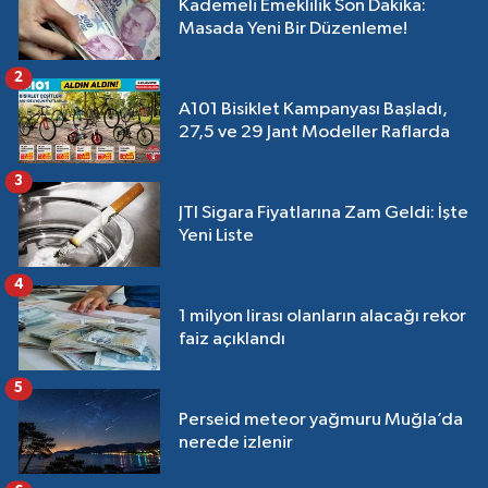
Kademeli Emeklilik Son Dakika:
Masada Yeni Bir Düzenleme!
2
A101 Bisiklet Kampanyası Başladı,
27,5 ve 29 Jant Modeller Raflarda
3
JTI Sigara Fiyatlarına Zam Geldi: İşte
Yeni Liste
4
1 milyon lirası olanların alacağı rekor
faiz açıklandı
5
Perseid meteor yağmuru Muğla’da
nerede izlenir