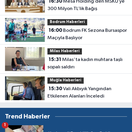
16:30
Mesa Holding’den MSKÜ’ye
300 Milyon TL’lik Bağış
Bodrum Haberleri
16:00
Bodrum FK Sezona Bursaspor
Maçıyla Başlıyor
Milas Haberleri
15:31
Milas'ta kadın muhtara taşlı
sopalı saldırı
Muğla Haberleri
15:30
Vali Akbıyık Yangından
Etkilenen Alanları İnceledi
Trend Haberler
1