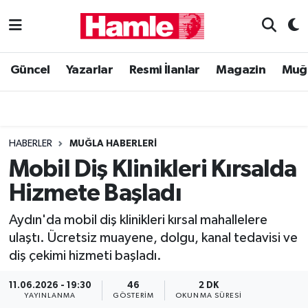
Güncel
Muğla Nöbetçi Eczaneler
Güncel
Yazarlar
Resmi İlanlar
Magazin
Muğ
Yazarlar
Muğla Hava Durumu
Resmi İlanlar
Muğla Namaz Vakitleri
HABERLER
MUĞLA HABERLERI
Magazin
Muğla Trafik Yoğunluk Haritası
Mobil Diş Klinikleri Kırsalda
Hizmete Başladı
Muğla Haber
Süper Lig Puan Durumu ve Fikstür
Aydın'da mobil diş klinikleri kırsal mahallelere
Siyaset
Tüm Manşetler
ulaştı. Ücretsiz muayene, dolgu, kanal tedavisi ve
diş çekimi hizmeti başladı.
Son Dakika Haberleri
11.06.2026 - 19:30
46
2 DK
Haber Arşivi
YAYINLANMA
GÖSTERIM
OKUNMA SÜRESI