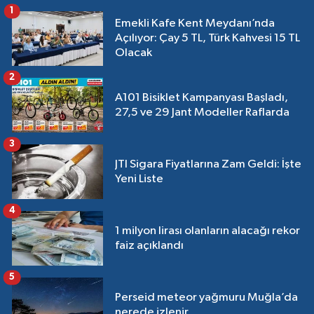
1
Emekli Kafe Kent Meydanı’nda
Açılıyor: Çay 5 TL, Türk Kahvesi 15 TL
Olacak
2
A101 Bisiklet Kampanyası Başladı,
27,5 ve 29 Jant Modeller Raflarda
3
JTI Sigara Fiyatlarına Zam Geldi: İşte
Yeni Liste
4
1 milyon lirası olanların alacağı rekor
faiz açıklandı
5
Perseid meteor yağmuru Muğla’da
nerede izlenir