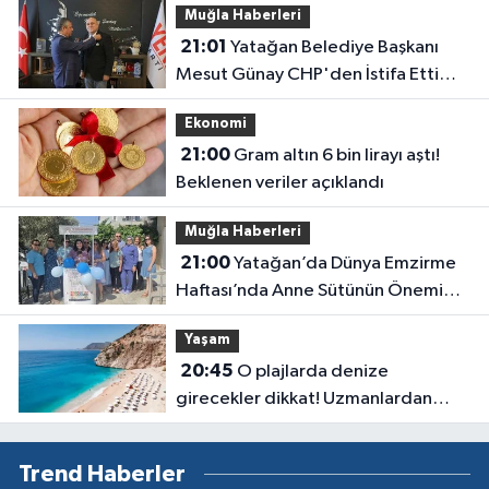
Muğla Haberleri
21:01
Yatağan Belediye Başkanı
Mesut Günay CHP'den İstifa Etti
Yeni Parti'ye Katıldı
Ekonomi
21:00
Gram altın 6 bin lirayı aştı!
Beklenen veriler açıklandı
Muğla Haberleri
21:00
Yatağan’da Dünya Emzirme
Haftası’nda Anne Sütünün Önemi
Anlatıldı
Yaşam
20:45
O plajlarda denize
girecekler dikkat! Uzmanlardan
kirlilik uyarısı geldi
Trend Haberler