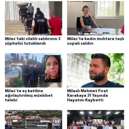
Milas'taki silahlı saldırının 3
Milas'ta kadın muhtara taşlı
şüphelisi tutuklandı
sopalı saldırı
Milas’ta eş katiline
Milaslı Mehmet Fırat
ağırlaştırılmış müebbet
Karakaya 31 Yaşında
talebi
Hayatını Kaybetti