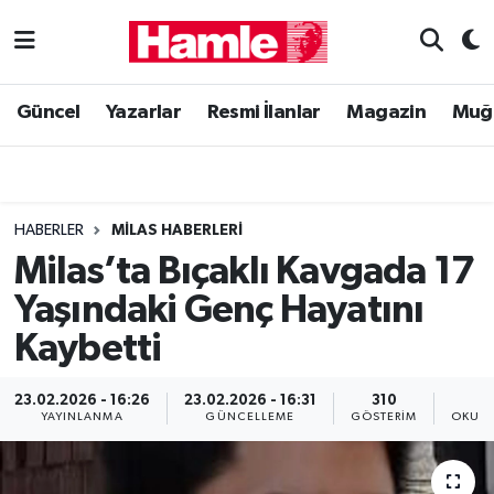
Güncel
Muğla Nöbetçi Eczaneler
Güncel
Yazarlar
Resmi İlanlar
Magazin
Muğ
Yazarlar
Muğla Hava Durumu
Resmi İlanlar
Muğla Namaz Vakitleri
HABERLER
MILAS HABERLERI
Magazin
Muğla Trafik Yoğunluk Haritası
Milas’ta Bıçaklı Kavgada 17
Yaşındaki Genç Hayatını
Muğla Haber
Süper Lig Puan Durumu ve Fikstür
Kaybetti
Siyaset
Tüm Manşetler
23.02.2026 - 16:26
23.02.2026 - 16:31
310
Son Dakika Haberleri
YAYINLANMA
GÜNCELLEME
GÖSTERIM
OKUNM
Haber Arşivi