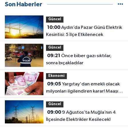
Son Haberler
Güncel
10:00
Aydın’da Pazar Günü Elektrik
Kesintisi: 5 İlçe Etkilenecek
Güncel
09:21
Önce biber gazı sıktılar,
sonra bıçakladılar
Ekonomi
09:05
Yargıtay'dan emekli olacak
milyonları ilgilendiren karar! Maaşı
gecikenler dikkat
Güncel
09:00
9 Ağustos’ta Muğla’nın 4
İlçesinde Elektrikler Kesilecek!