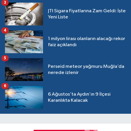
3
JTI Sigara Fiyatlarına Zam Geldi: İşte
Yeni Liste
4
1 milyon lirası olanların alacağı rekor
faiz açıklandı
5
Perseid meteor yağmuru Muğla’da
nerede izlenir
6
6 Ağustos’ta Aydın’ın 9 İlçesi
Karanlıkta Kalacak