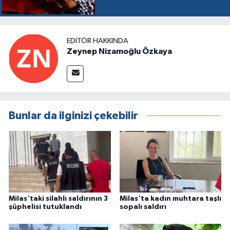
EDITÖR HAKKINDA
Zeynep Nizamoğlu Özkaya
Bunlar da ilginizi çekebilir
Milas'taki silahlı saldırının 3
Milas'ta kadın muhtara taşlı
şüphelisi tutuklandı
sopalı saldırı