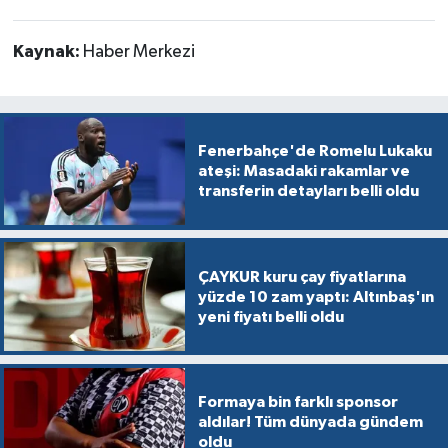
Kaynak:
Haber Merkezi
Fenerbahçe'de Romelu Lukaku
ateşi: Masadaki rakamlar ve
transferin detayları belli oldu
ÇAYKUR kuru çay fiyatlarına
yüzde 10 zam yaptı: Altınbaş'ın
yeni fiyatı belli oldu
Formaya bin farklı sponsor
aldılar! Tüm dünyada gündem
oldu