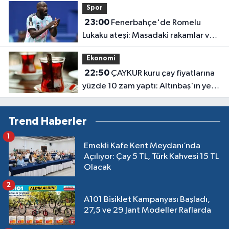
Spor
23:00
Fenerbahçe'de Romelu
Lukaku ateşi: Masadaki rakamlar ve
transferin detayları belli oldu
Ekonomi
22:50
ÇAYKUR kuru çay fiyatlarına
yüzde 10 zam yaptı: Altınbaş'ın yeni
fiyatı belli oldu
Trend Haberler
1
Emekli Kafe Kent Meydanı’nda
Açılıyor: Çay 5 TL, Türk Kahvesi 15 TL
Olacak
2
A101 Bisiklet Kampanyası Başladı,
27,5 ve 29 Jant Modeller Raflarda