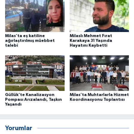
Milas’ta eş katiline
Milaslı Mehmet Fırat
ağırlaştırılmış müebbet
Karakaya 31 Yaşında
talebi
Hayatını Kaybetti
Güllük’te Kanalizasyon
Milas’ta Muhtarlarla Hizmet
Pompası Arızalandı, Taşkın
Koordinasyonu Toplantısı
Yaşandı
Yorumlar