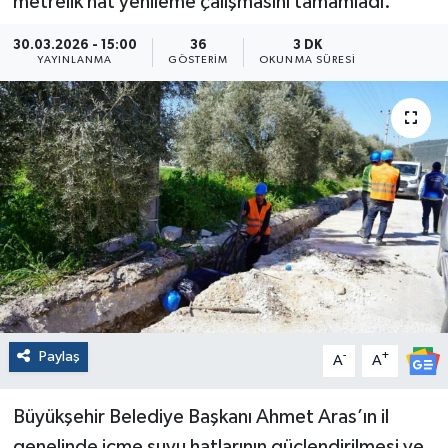
metrelik hat yenileme çalışmasını tamamladı.
30.03.2026 - 15:00
36
3 DK
YAYINLANMA
GÖSTERIM
OKUNMA SÜRESI
Paylaş
-
+
A
A
Büyükşehir Belediye Başkanı Ahmet Aras’ın il
genelinde içme suyu hatlarının güçlendirilmesi ve