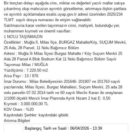
Bir borçtan dolayı aşağıda cins, miktar ve değerleri yazılı mallar satışa
çıkarılmış olup mahcuzun ayrıntılı görsellerine, artırmaya ilişkin şartlara
ve ayrıntılı açıklamalara esatis.uyap.gov.tr adresi üzerinden 2025/234
TLMT. sayılı dosya numarası ile erişim sağlanabilir.
Satılmasına karar verilen taşınmazın cinsi, mahiyeti, bulunduğu yer,
muhammen kıymeti ve önemli vasıfları:
1 NO'LU TAŞINMAZIN
Özellikleri : Muğla İl, Milas İlçe, BURGAZ Mahalle/Köy, SUÇUM Mevkii,
25 Ada, 28 Parsel, 11 Nolu Bağımsız Bölüm
Adresi : Muğla İli Milas İlçesi Burgaz Mahalle / Köy Suçum Mevkii 25
Ada 28 Parsel A Blok Bodrum Kat 11 Nolu Bağımsız Bölüm Sayılı
Taşınmaz Milas / MUĞLA
Yüzölçümü : 7.220,50 m2
Arsa Payı : 13 / 876
İmar Durumu : Milas Belediyesinin 201646- 201907 ve 201763 sayılı
yazılarında; Milas İlçesi, Burgaz Mahallesi, Suçum Mevkii, 25 ada 28
nolu parselin 07.02.2014 tarih ve 60 sayılı Meclis Kararı ile onaylanan
1/1000 ölçekli Mevzii İmar Planında Ayrık Nizam 2 kat E: 0,50
Kıymeti : 3.000.000,00 TL
KDV Oranı : %20
Kaydındaki Şerhler: kaydındaki gibidir.
Artırma Bilgileri
Başlangıç Tarih ve Saati : 06/04/2026 - 13:39