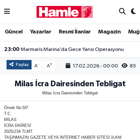
Güncel
Muğla Nöbetçi Eczaneler
Güncel
Yazarlar
Resmi İlanlar
Magazin
Muğ
Yazarlar
Muğla Hava Durumu
23:00
Marmaris Marina’da Gece Yarısı Operasyonu
Resmi İlanlar
Muğla Namaz Vakitleri
Paylaş
-
+
17.02.2026 - 00:00
85
A
A
Magazin
Muğla Trafik Yoğunluk Haritası
Milas İcra Dairesinden Tebligat
Muğla Haber
Süper Lig Puan Durumu ve Fikstür
Milas İcra Dairesinden Tebligat
Siyaset
Tüm Manşetler
Örnek No:55*
T.C.
Son Dakika Haberleri
MİLAS
İCRA DAİRESİ
2025/234 TLMT.
Haber Arşivi
TAŞINMAZIN GAZETE VEYA İNTERNET HABER SİTESİ İLANI