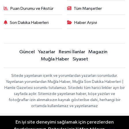
Puan Durumu ve Fikstür
Tüm Manşetler
Son Dakika Haberleri
Haber Arşivi
Güncel
Yazarlar
Resmi İlanlar
Magazin
Muğla Haber
Siyaset
Sitede yayınlanan içerik ve yorumlardan yazarları sorumludur.
Yayınlanan yorumlardan Muğla Haber, Muğla Son Dakika Haberleri |
Hamle Gazetesi sorumlu tutulamaz. Sitedeki tüm harici linkler ayrı bir
sayfada açılır. Sitemizde yayınlanan haber, köşe yazıları ve
fotoğraflar izin alınmaksızın kaynak gösterilse dahi, herhangi bir
ortamda kullanılamaz ve yayınlanamaz
En iyi site deneyimi sağlamak için çerezlerden
Gizlilik Sözleşmesi
Haber Yazılımı:
TE Bilişim
Veri Politikası