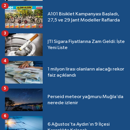
2
A101 Bisiklet Kampanyası Başladı,
27,5 ve 29 Jant Modeller Raflarda
3
JTI Sigara Fiyatlarına Zam Geldi: İşte
Yeni Liste
4
1 milyon lirası olanların alacağı rekor
faiz açıklandı
5
Perseid meteor yağmuru Muğla’da
nerede izlenir
6
6 Ağustos’ta Aydın’ın 9 İlçesi