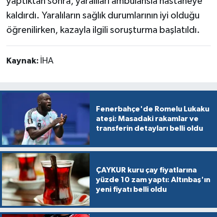
yaptıktan sonra, yaralıları ambulansla hastaneye
kaldırdı. Yaralıların sağlık durumlarının iyi olduğu
öğrenilirken, kazayla ilgili soruşturma başlatıldı.
Kaynak:
İHA
Fenerbahçe'de Romelu Lukaku
ateşi: Masadaki rakamlar ve
transferin detayları belli oldu
ÇAYKUR kuru çay fiyatlarına
yüzde 10 zam yaptı: Altınbaş'ın
yeni fiyatı belli oldu