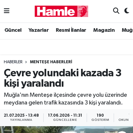
Güncel
Muğla Nöbetçi Eczaneler
Güncel
Yazarlar
Resmi İlanlar
Magazin
Muğ
Yazarlar
Muğla Hava Durumu
Resmi İlanlar
Muğla Namaz Vakitleri
HABERLER
MENTEŞE HABERLERI
Magazin
Muğla Trafik Yoğunluk Haritası
Çevre yolundaki kazada 3
kişi yaralandı
Muğla Haber
Süper Lig Puan Durumu ve Fikstür
Muğla'nın Menteşe ilçesinde çevre yolu üzerinde
Siyaset
Tüm Manşetler
meydana gelen trafik kazasında 3 kişi yaralandı.
Son Dakika Haberleri
21.07.2025 - 13:48
17.06.2026 - 11:31
190
1 
YAYINLANMA
GÜNCELLEME
GÖSTERIM
OKUNMA
Haber Arşivi